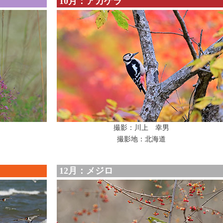
10月：アカゲラ
撮影：川上 幸男
撮影地：北海道
12月：メジロ