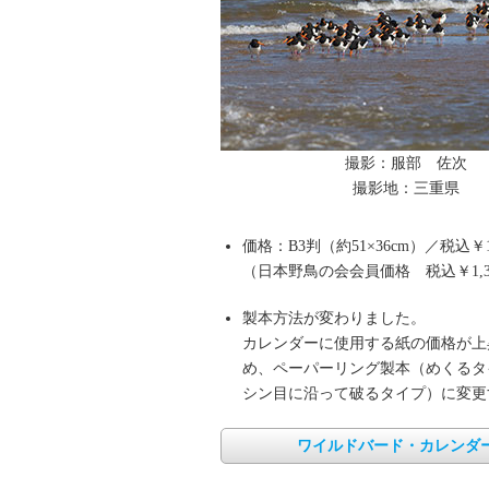
撮影：服部 佐次
撮影地：三重県
価格：B3判（約51×36cm）／税込￥1,
（日本野鳥の会会員価格 税込￥1,3
製本方法が変わりました。
カレンダーに使用する紙の価格が上
め、ペーパーリング製本（めくるタ
シン目に沿って破るタイプ）に変更
ワイルドバード・カレンダ