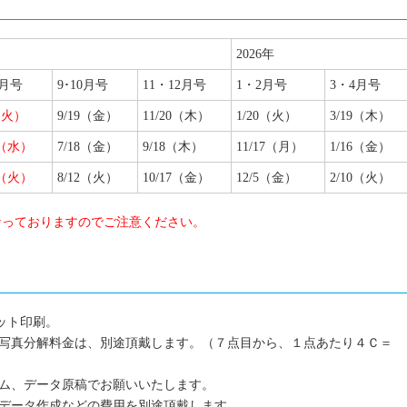
2026年
8月号
9･10月号
11・12月号
1・2月号
3・4月号
（火）
9/19（金）
11/20（木）
1/20（火）
3/19（木）
0（水）
7/18（金）
9/18（木）
11/17（月）
1/16（金）
7（火）
8/12（火）
10/17（金）
12/5（金）
2/10（火）
なっておりますのでご注意ください。
ット印刷。
写真分解料金は、別途頂戴します。（７点目から、１点あたり４Ｃ＝
ム、データ原稿でお願いいたします。
データ作成などの費用を別途頂戴します。