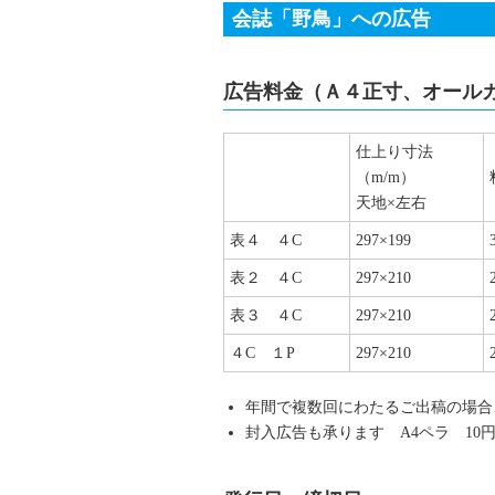
会誌「野鳥」への広告
広告料金（Ａ４正寸、オール
仕上り寸法
（m/m）
天地×左右
表４ ４C
297×199
表２ ４C
297×210
表３ ４C
297×210
４C １P
297×210
年間で複数回にわたるご出稿の場合
封入広告も承ります A4ペラ 1