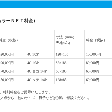
カラーＮＥＴ料金）
寸法（m/m）
料金（税抜）
料金（税抜）
天地×左右
320,000円
4C 1/2P
128×183
100,000円
290,000円
4C 1/3P
82×183
80,000円
270,000円
4C ヨコ 1/4P
60×183
60,000円
250,000円
4C タテ 1/4P
128×85
60,000円
、特別料金をご提示いたします。
0円／点から。他のサイズ、冊子などは別途ご相談ください。