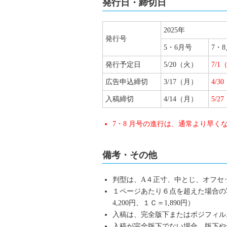
発行日・締切日
2025年
発行号
5・6月号
7・
発行予定日
5/20（火）
7/1
広告申込締切
3/17（月）
4/3
入稿締切
4/14（月）
5/2
7・8 月号の進行は、通常より早く
備考・その他
判型は、A４正寸、中とじ、オフセ
１ページあたり６点を超えた場合の
4,200円、１Ｃ＝1,890円）
入稿は、完全版下またはポジフィル
入稿が完全版下でない場合、版下や