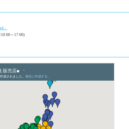
rd」
:00～17:00)