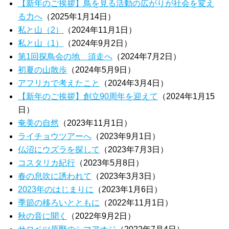
【新年のご挨拶】鳥を見る活動の広がりが社会を変え
る力へ
（2025年1月14日）
私と山（2）
（2024年11月1日）
私と山（1）
（2024年9月2日）
第1回探鳥会の地 須走へ
（2024年7月2日）
初夏の山散歩
（2024年5月9日）
アフリカで考えたこと
（2024年3月4日）
【新年のご挨拶】創立90周年を迎えて
（2024年1月15
日）
奄美の自然
（2023年11月1日）
ライチョウツアーへ
（2023年9月1日）
仏沼にウズラを探して
（2023年7月3日）
コスタリカ紀行
（2023年5月8日）
春の息吹に誘われて
（2023年3月3日）
2023年のはじまりに
（2023年1月6日）
季節の移ろいとともに
（2022年11月1日）
秋の音に聞く
（2022年9月2日）