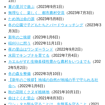
1日）
夏の里川で遊ぶ
（2023年9月1日）
無理なく、楽しく、都市農村交流
（2023年7月3日）
ため池は命の源
（2023年5月8日）
冬の公園で子どもたちとバードウォッチング
（2023年3
月3日）
新年のご挨拶
（2023年1月6日）
稲刈りに想う
（2022年11月1日）
夜の里山はワンダーランド
（2022年9月2日）
水田でキンブナを育てる
（2022年7月4日）
カエルがすむ生物多様性豊かな農村をいつまでも
（202
2年5月2日）
冬の森を整備
（2022年3月10日）
【新年のご挨拶】地域の自然が地域の手で守られる社
会へ
（2022年1月6日）
秋の花咲くクヌギ植林地
（2021年10月1日）
命はぐくむ里山
（2021年8月3日）
ワシ・タカ類を守ることは、生態系を守ること
（2021