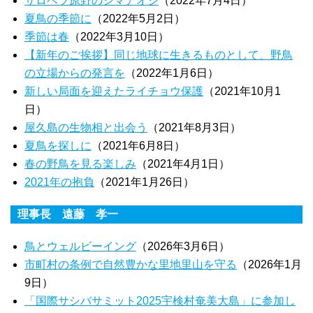
サロベツ原野のシマアオジ
（2022年7月4日）
夏鳥の季節に
（2022年5月2日）
季節は春
（2022年3月10日）
【新年のご挨拶】同じ地球に生きるものとして、野鳥
の立場からの発言を
（2022年1月6日）
新しい局面を迎えたライチョウ保護
（2021年10月1
日）
屋久島の生物相と出会う
（2021年8月3日）
夏鳥を探しに
（2021年6月8日）
春の野鳥を見る楽しみ
（2021年4月1日）
2021年の抱負
（2021年1月26日）
理事長 遠藤 孝一
鳥とウェルビーイング
（2026年3月6日）
市町村の条例で自然豊かな里地里山を守る
（2026年1月
9日）
「国際サシバサミット2025宇検村奄美大島」に参加し