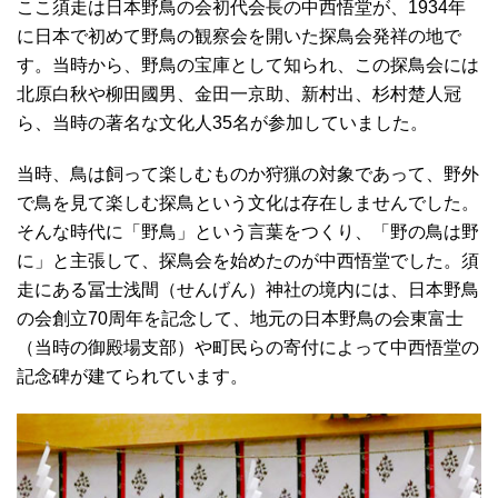
ここ須走は日本野鳥の会初代会長の中西悟堂が、1934年
に日本で初めて野鳥の観察会を開いた探鳥会発祥の地で
す。当時から、野鳥の宝庫として知られ、この探鳥会には
北原白秋や柳田國男、金田一京助、新村出、杉村楚人冠
ら、当時の著名な文化人35名が参加していました。
当時、鳥は飼って楽しむものか狩猟の対象であって、野外
で鳥を見て楽しむ探鳥という文化は存在しませんでした。
そんな時代に「野鳥」という言葉をつくり、「野の鳥は野
に」と主張して、探鳥会を始めたのが中西悟堂でした。須
走にある冨士浅間（せんげん）神社の境内には、日本野鳥
の会創立70周年を記念して、地元の日本野鳥の会東富士
（当時の御殿場支部）や町民らの寄付によって中西悟堂の
記念碑が建てられています。