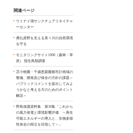
関連ページ
ウトナイ湖サンクチュアリネイチャ
ーセンター
勇払原野を支える美々川の自然環境
を守る
モニタリングサイト1000（森林・草
原） 陸生鳥類調査
苫小牧圏・千歳恵庭圏都市計画域の
整備、開発及び保全の方針の課題～
パブリックコメントを提出してみよ
うかなと考える方のためのポイント
解説～
野鳥保護資料集 第30集「これから
の風力発電と環境影響評価 ～再生
可能エネルギーの導入と、生物多様
性保全の両立を目指して～」