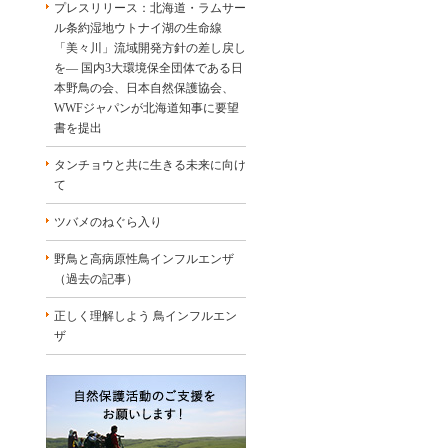
プレスリリース：北海道・ラムサー
ル条約湿地ウトナイ湖の生命線
「美々川」流域開発方針の差し戻し
を― 国内3大環境保全団体である日
本野鳥の会、日本自然保護協会、
WWFジャパンが北海道知事に要望
書を提出
タンチョウと共に生きる未来に向け
て
ツバメのねぐら入り
野鳥と高病原性鳥インフルエンザ
（過去の記事）
正しく理解しよう 鳥インフルエン
ザ