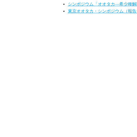
シンポジウム「オオタカ―希少種解
東京オオタカ・シンポジウム（報告