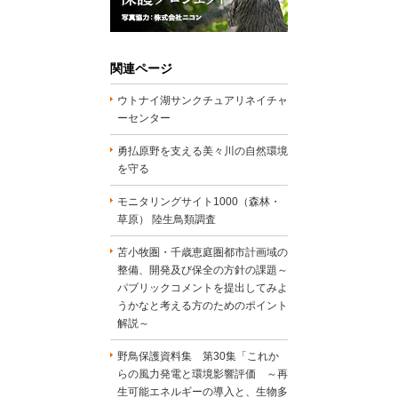
関連ページ
ウトナイ湖サンクチュアリネイチャ
ーセンター
勇払原野を支える美々川の自然環境
を守る
モニタリングサイト1000（森林・
草原） 陸生鳥類調査
苫小牧圏・千歳恵庭圏都市計画域の
整備、開発及び保全の方針の課題～
パブリックコメントを提出してみよ
うかなと考える方のためのポイント
解説～
野鳥保護資料集 第30集「これか
らの風力発電と環境影響評価 ～再
生可能エネルギーの導入と、生物多