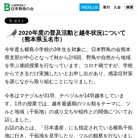
2020年度の普及活動と越冬状況について
（熊本県玉名市）
今年度も横島小学校の3年生を対象に、日本野鳥の会熊本
県支部が中心となって秋から計6回、野鳥や自然から地域
を学ぶ連続授業を行なっています。コロナ禍ですが、学校
からできるだけ実施したいとお申し出があり、感染症対策
を講じながら取り組むことになりました。
今冬はマナヅルが31羽、ナベヅルが14羽越冬していま
す。1月の授業では、越冬最盛期のツル類をテーマに、ツ
ルと地域（干拓地）の成り立ちや稲作との関係についてお
話しました。
お話のあとは、「日本遺産」にも指定されている横島干拓
地に行き、干拓地を見学したり、ツルの観察を行ないまし