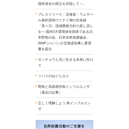
様性保全の両立を目指して～」
プレスリリース：北海道・ラムサー
ル条約湿地ウトナイ湖の生命線
「美々川」流域開発方針の差し戻し
を― 国内3大環境保全団体である日
本野鳥の会、日本自然保護協会、
WWFジャパンが北海道知事に要望
書を提出
タンチョウと共に生きる未来に向け
て
ツバメのねぐら入り
野鳥と高病原性鳥インフルエンザ
（過去の記事）
正しく理解しよう 鳥インフルエン
ザ