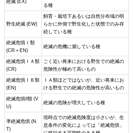
絶滅 (EX)
る種
飼育・栽培下あるいは自然分布域の明
野生絶滅 (EW)
らかに外側で野生化した状態でのみ存
続している種
絶滅危惧Ｉ類
絶滅の危機に瀕している種
(CR＋EN)
絶滅危惧ＩＡ類
ごく近い将来における野生での絶滅の
(CR)
危険性が極めて高いもの
絶滅危惧ＩＢ類
ＩＡ類ほどではないが、近い将来にお
(EN)
ける野生での絶滅の危険性が高いもの
絶滅危惧II類 (V
絶滅の危険が増大している種
U)
現時点での絶滅危険度は小さいが、生
準絶滅危惧 (N
息条件の変化によっては「絶滅危惧」
T)
に移行する可能性のある種