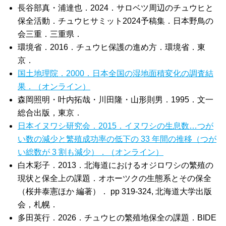
長谷部真・浦達也．2024．サロベツ周辺のチュウヒと
保全活動．チュウヒサミット2024予稿集．日本野鳥の
会三重．三重県．
環境省．2016．チュウヒ保護の進め方．環境省．東
京．
国土地理院．2000．日本全国の湿地面積変化の調査結
果．（オンライン）
森岡照明・叶内拓哉・川田隆・山形則男．1995．文一
総合出版，東京．
日本イヌワシ研究会．2015．イヌワシの生息数…つが
い数の減少と繁殖成功率の低下の 33 年間の推移（つが
い総数が 3 割も減少）．（オンライン）
白木彩子．2013．北海道におけるオジロワシの繁殖の
現状と保全上の課題．オホーツクの生態系とその保全
（桜井泰憲ほか 編著）． pp 319-324, 北海道大学出版
会，札幌．
多田英行．2026．チュウヒの繁殖地保全の課題．BIDE