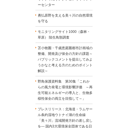
ーセンター
勇払原野を支える美々川の自然環境
を守る
モニタリングサイト1000（森林・
草原） 陸生鳥類調査
苫小牧圏・千歳恵庭圏都市計画域の
整備、開発及び保全の方針の課題～
パブリックコメントを提出してみよ
うかなと考える方のためのポイント
解説～
野鳥保護資料集 第30集「これか
らの風力発電と環境影響評価 ～再
生可能エネルギーの導入と、生物多
様性保全の両立を目指して～」
プレスリリース：北海道・ラムサー
ル条約湿地ウトナイ湖の生命線
「美々川」流域開発方針の差し戻し
を― 国内3大環境保全団体である日