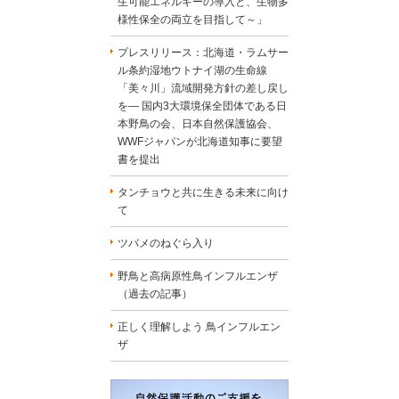
生可能エネルギーの導入と、生物多
様性保全の両立を目指して～」
プレスリリース：北海道・ラムサー
ル条約湿地ウトナイ湖の生命線
「美々川」流域開発方針の差し戻し
を― 国内3大環境保全団体である日
本野鳥の会、日本自然保護協会、
WWFジャパンが北海道知事に要望
書を提出
タンチョウと共に生きる未来に向け
て
ツバメのねぐら入り
野鳥と高病原性鳥インフルエンザ
（過去の記事）
正しく理解しよう 鳥インフルエン
ザ