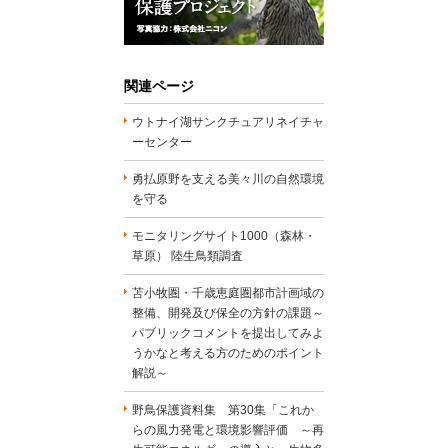
関連ページ
ウトナイ湖サンクチュアリネイチャ
ーセンター
勇払原野を支える美々川の自然環境
を守る
モニタリングサイト1000（森林・
草原） 陸生鳥類調査
苫小牧圏・千歳恵庭圏都市計画域の
整備、開発及び保全の方針の課題～
パブリックコメントを提出してみよ
うかなと考える方のためのポイント
解説～
野鳥保護資料集 第30集「これか
らの風力発電と環境影響評価 ～再