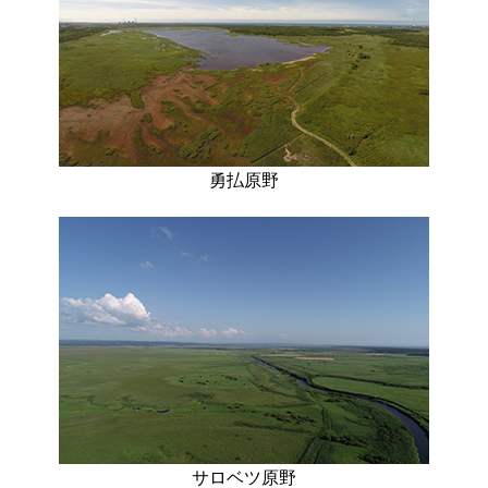
勇払原野
サロベツ原野