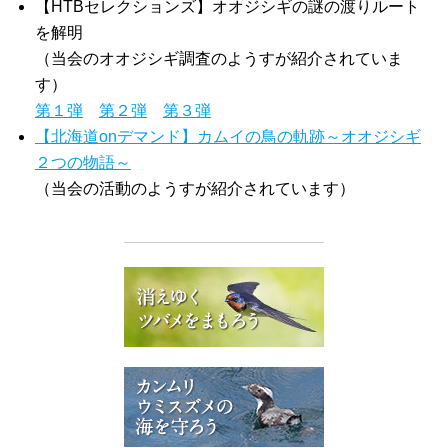
【HTBセレクションズ】オオジシギの謎の渡りルート
を解明
（当会のオオジシギ調査のようすが紹介されていま
す）
第１弾
第２弾
第３弾
【北海道onデマンド】カムイの鳥の軌跡～オオジシギ
２つの物語～
（当会の活動のようすが紹介されています）