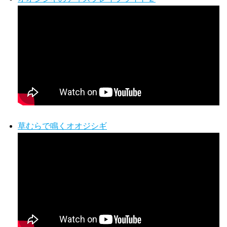
草むらで鳴くオオジシギ