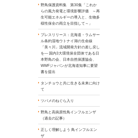
野鳥保護資料集 第30集「これか
らの風力発電と環境影響評価 ～再
生可能エネルギーの導入と、生物多
様性保全の両立を目指して～」
プレスリリース：北海道・ラムサー
ル条約湿地ウトナイ湖の生命線
「美々川」流域開発方針の差し戻し
を― 国内3大環境保全団体である日
本野鳥の会、日本自然保護協会、
WWFジャパンが北海道知事に要望
書を提出
タンチョウと共に生きる未来に向け
て
ツバメのねぐら入り
野鳥と高病原性鳥インフルエンザ
（過去の記事）
正しく理解しよう 鳥インフルエン
ザ