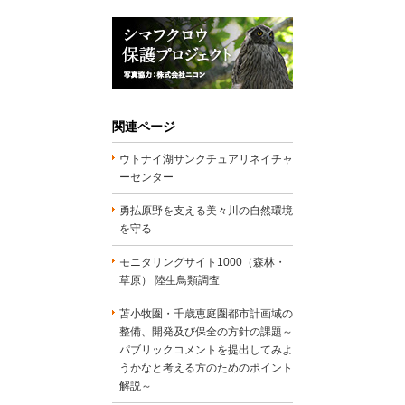
関連ページ
ウトナイ湖サンクチュアリネイチャ
ーセンター
勇払原野を支える美々川の自然環境
を守る
モニタリングサイト1000（森林・
草原） 陸生鳥類調査
苫小牧圏・千歳恵庭圏都市計画域の
整備、開発及び保全の方針の課題～
パブリックコメントを提出してみよ
うかなと考える方のためのポイント
解説～