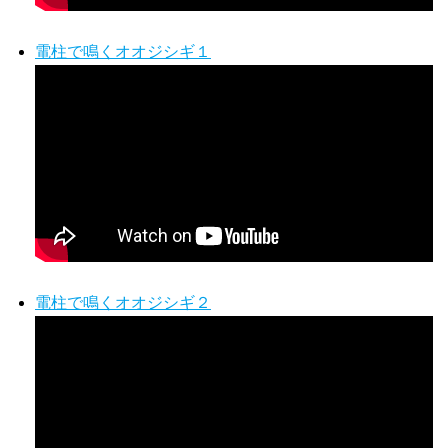
電柱で鳴くオオジシギ１
電柱で鳴くオオジシギ２