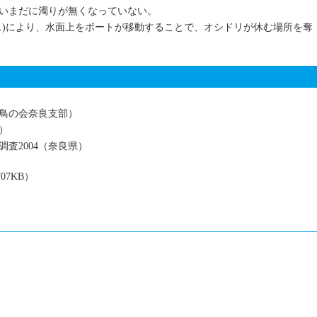
いまだに濁りが無くなっていない。
ス)により、水面上をボートが移動することで、オシドリが休む場所を奪
鳥の会奈良支部）
）
査2004（奈良県）
707KB）