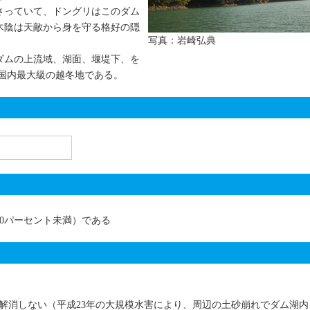
さっていて、ドングリはこのダム
木陰は天敵から身を守る格好の隠
写真：岩崎弘典
ダムの上流域、湖面、堰堤下、を
、国内最大級の越冬地である。
0パーセント未満）である
解消しない（平成23年の大規模水害により、周辺の土砂崩れでダム湖内