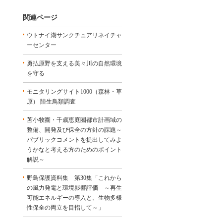
関連ページ
ウトナイ湖サンクチュアリネイチャ
ーセンター
勇払原野を支える美々川の自然環境
を守る
モニタリングサイト1000（森林・草
原） 陸生鳥類調査
苫小牧圏・千歳恵庭圏都市計画域の
整備、開発及び保全の方針の課題～
パブリックコメントを提出してみよ
うかなと考える方のためのポイント
解説～
野鳥保護資料集 第30集「これから
の風力発電と環境影響評価 ～再生
可能エネルギーの導入と、生物多様
性保全の両立を目指して～」