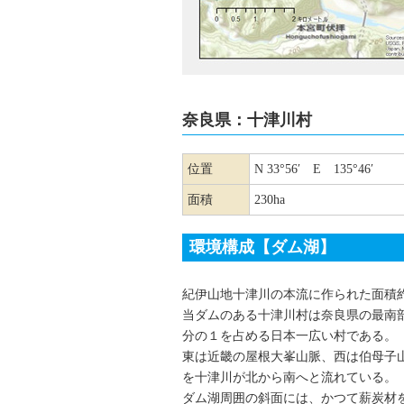
奈良県：十津川村
位置
N 33°56′ E 135°46′
面積
230ha
環境構成【ダム湖】
紀伊山地十津川の本流に作られた面積約2
当ダムのある十津川村は奈良県の最南
分の１を占める日本一広い村である。
東は近畿の屋根大峯山脈、西は伯母子
を十津川が北から南へと流れている。
ダム湖周囲の斜面には、かつて薪炭材