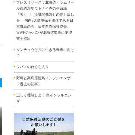
プレスリリース：北海道・ラムサー
ル条約湿地ウトナイ湖の生命線
「美々川」流域開発方針の差し戻し
を― 国内3大環境保全団体である日
本野鳥の会、日本自然保護協会、
WWFジャパンが北海道知事に要望
書を提出
タンチョウと共に生きる未来に向け
て
ツバメのねぐら入り
野鳥と高病原性鳥インフルエンザ
（過去の記事）
正しく理解しよう 鳥インフルエン
ザ