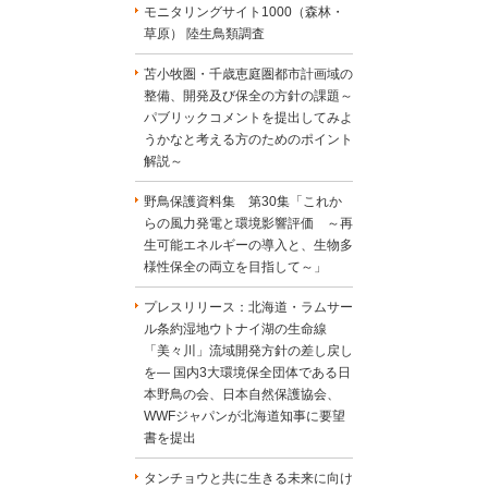
モニタリングサイト1000（森林・
草原） 陸生鳥類調査
苫小牧圏・千歳恵庭圏都市計画域の
整備、開発及び保全の方針の課題～
パブリックコメントを提出してみよ
うかなと考える方のためのポイント
解説～
野鳥保護資料集 第30集「これか
らの風力発電と環境影響評価 ～再
生可能エネルギーの導入と、生物多
様性保全の両立を目指して～」
プレスリリース：北海道・ラムサー
ル条約湿地ウトナイ湖の生命線
「美々川」流域開発方針の差し戻し
を― 国内3大環境保全団体である日
本野鳥の会、日本自然保護協会、
WWFジャパンが北海道知事に要望
書を提出
タンチョウと共に生きる未来に向け