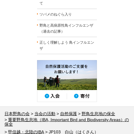
て
ツバメのねぐら入り
野鳥と高病原性鳥インフルエンザ
（過去の記事）
正しく理解しよう 鳥インフルエン
ザ
日本野鳥の会
当会の活動
自然保護
野鳥生息地の保全
重要野鳥生息地（IBA, Important Bird and Biodiversity Areas）の
保全
甲信越・北陸のIBA
JP103 白山（はくさん）