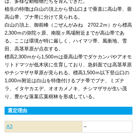
は、多様な動植物たちを育んできた。
植生の特徴は白山の頂上から登山口まで垂直に高山帯、亜
高山帯、ブナ帯に分けて見られる。
白山の頂上、御前峰（ごぜんがみね 2702.2ｍ）から標高
2,300ｍの弥陀ヶ原、南龍ヶ馬場附近までが高山帯であ
る。ここは環境が特に厳しく、ハイマツ帯、風衝地、雪
田、高茎草原が点在する。
標高2,300ｍから1,500ｍは亜高山帯でダケカンバやアオモ
リトドマツが低木状に生育しており、急斜面では高茎草原
やチシマザサ草原が見られる。標高1,500ｍ以下登山口の
1,000ｍ附近は白山を特徴付けるブナ帯でブナ、ミズナ
ラ、イタヤカエデ、オオカメノキ、チシマザサが生い茂
り、豊かな落葉広葉樹林を形成している。
選定理由
A3
–