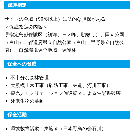
保護指定
サイトの全域（90％以上）に法的な担保がある
＜保護指定の内容＞
県指定鳥獣保護区（初河、三ノ峰、願教寺）、国立公園
（白山）、都道府県立自然公園（白山一里野県立自然公
園）、自然環境保全地域、保護林
保全への脅威
不十分な森林管理
大規模土木工事（砂防工事、林道、河川工事）
観光／リクリェーション施設拡充による生態系破壊
外来生物の蔓延
保全活動
環境教育活動：実施者（日本野鳥の会石川）