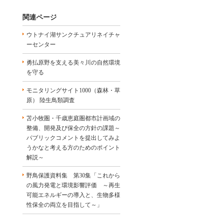
関連ページ
ウトナイ湖サンクチュアリネイチャ
ーセンター
勇払原野を支える美々川の自然環境
を守る
モニタリングサイト1000（森林・草
原） 陸生鳥類調査
苫小牧圏・千歳恵庭圏都市計画域の
整備、開発及び保全の方針の課題～
パブリックコメントを提出してみよ
うかなと考える方のためのポイント
解説～
野鳥保護資料集 第30集「これから
の風力発電と環境影響評価 ～再生
可能エネルギーの導入と、生物多様
性保全の両立を目指して～」