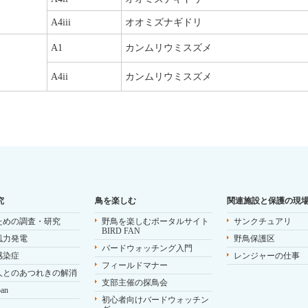
A4iii
オオミズナギドリ
A1
カンムリウミスズメ
A4ii
カンムリウミスズメ
究
鳥を楽しむ
関連施設と保護の現
ための調査・研究
野鳥を楽しむポータルサイト
サンクチュアリ
BIRD FAN
風力発電
野鳥保護区
バードウォッチング入門
感染症
レンジャーの仕事
フィールドマナー
人とのあつれきの解消
支部主催の探鳥会
pan
初心者向けバードウォッチン