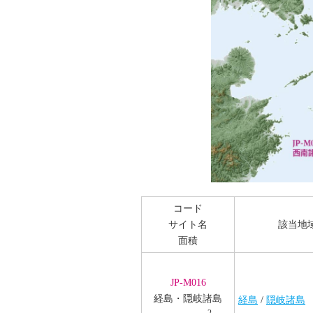
コード
サイト名
該当地
面積
JP-M016
経島・隠岐諸島
経島
/
隠岐諸島