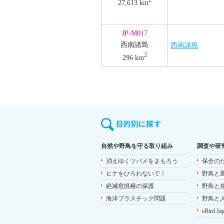
2
27,613 km
JP-M017
西南諸島
西南諸島
2
296 km
自然や野鳥を守る取り組み
調査や研
消えゆくツバメをまもろう
保全の
ヒナをひろわないで！
野鳥と
絶滅危惧種の保護
野鳥と
海洋プラスチック問題
野鳥と
eBird Ja