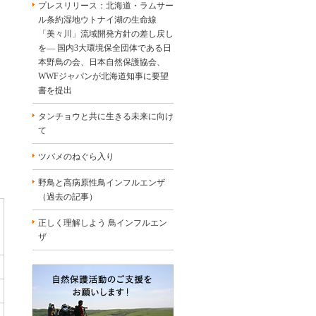
プレスリリース：北海道・ラムサー
ル条約湿地ウトナイ湖の生命線
「美々川」流域開発方針の差し戻し
を― 国内3大環境保全団体である日
本野鳥の会、日本自然保護協会、
WWFジャパンが北海道知事に要望
書を提出
タンチョウと共に生きる未来に向け
て
ツバメのねぐら入り
野鳥と高病原性鳥インフルエンザ
（過去の記事）
正しく理解しよう 鳥インフルエン
ザ