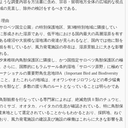
ような調査内容を方法書に含め、宗谷・留萌地方全体の広域的な視点
域の見直し、除外の検討をするべきである。
き理由
サロベツ国立公園」の特別保護地区、第3種特別地域に隣接してい
に形成された湿原であり、低平地における国内最大の高層湿原を有す
ある瞳沼や大規模な湿地溝の発達が見られるなど、国内では他に類を
観を有しているが、風力発電施設の存在は、湿原景観上に大きな影響
れる。
夕来稚咲内鳥獣保護区に隣接し、かつ国指定サロベツ鳥獣保護区の極
。さらに、国際的にもラムサール条約湿地「サロベツ原野」に極めて
ルの重要野鳥生息地IBA（Important Bird and Biodiversity
ていること。またこれらの地域は、オオワシやオジロワシなどの希少猛禽
カモ類など、多数の渡り鳥のルートとなっていることは明らかであ
鳥類観察を行なっている専門家によれば、絶滅危惧Ⅱ類のチュウヒ、
のミサゴ、オオタカ、ハイタカの生息が確認されている。特に鳥獣保
団渡来地として選定されていることからもわかるとおり、採餌地、ねぐ
おり、風力発電施設の建設及び施設の稼働はこれらに大きな影響を及