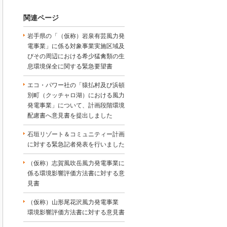
関連ページ
岩手県の「（仮称）岩泉有芸風力発
電事業」に係る対象事業実施区域及
びその周辺における希少猛禽類の生
息環境保全に関する緊急要望書
エコ・パワー社の「猿払村及び浜頓
別町（クッチャロ湖）における風力
発電事業」について、計画段階環境
配慮書へ意見書を提出しました
石垣リゾート＆コミュニティー計画
に対する緊急記者発表を行いました
（仮称）志賀風吹岳風力発電事業に
係る環境影響評価方法書に対する意
見書
（仮称）山形尾花沢風力発電事業
環境影響評価方法書に対する意見書