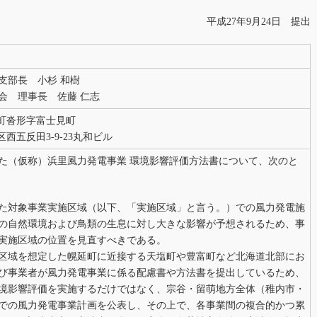
平成27年9月24日 提出
支部長 小杉 和樹
会 理事長 佐藤 仁志
利尻町沓形字富士見町
区西五反田3-9-23丸和ビル
（仮称）浜里風力発電事業 環境影響評価方法書について、次のと
た対象事業実施区域（以下、「実施区域」と言う。）での風力発電施
の自然環境および鳥類の生息に対し大きな影響が予想されるため、事
実施区域の位置を見直すべきである。
区域を想定した幌延町に近接する天塩町や豊富町など北海道北部にお
び事業者が風力発電事業に係る配慮書や方法書を提出しているため、
境影響評価を実施するだけではなく、宗谷・留萌地方全体（稚内市・
での風力発電事業計画を公表し、その上で、各事業間の複合的かつ累