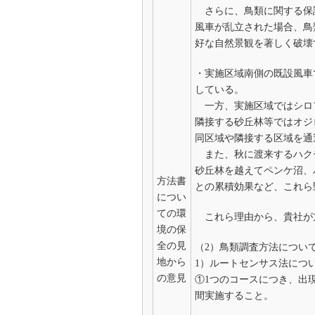
さらに、鳥類に関する保
風車が乱立された場合、鳥
好な自然景観を著しく破壊
・実施区域南側の既設風車
している。
一方、実施区域ではシロ
隣接する砂丘林等ではオジ
同区域や隣接する区域を通
また、秋に渡来するハク
砂丘林を越えてペンケ沼、
方法書
との累積効果など、これら
につい
ての環
これら理由から、貴社が
境の保
全の見
（2）鳥類調査方法につい
地から
1）ルートセンサス法につ
の意見
①1つのコースにつき、出
間実施すること。