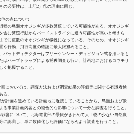
その必要性は、上記2）①の理由に同じ。
の他の点について
惧種の鳥類オオジシギが多数繁殖している可能性がある。オオジシギ
を含む繁殖行動からバードストライクに遭う可能性が高いと考えら
までに複数のオオジシギが犠牲になっている。そのため、オオジシギ
置や行動、飛行高度の確認に最大限努めること。
、バットディテクターはフリーケンシー・ディビジョン式を用いるも
たはハープトラップによる捕獲調査も行い、計画地におけるコウモリ
しく把握すること。
計画においては、調査方法および調査結果の評価等に関する有識者検
ある。
者が計画を進めている計画地に近接していることから、鳥類および景
よる事業計画内容との複合的な影響について十分な調査を行うこと。
の影響について、北海道北部の景観がきわめて人工物の少ない自然度
分に認識し、単に数値化した評価にならぬよう調査を行うこと。