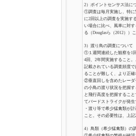
2）ポイントセンサス法に
①調査は毎月実施し、特に
に2回以上の調査を実施す
い場合に比べ、風車に対す
る（Douglasら（201
3）渡り鳥の調査について
①１週間連続した観察を1
4回、2年間実施すること
記載されている調査頻度で
ることが難しく、より正確
②垂直回しを含めたレーダ
の小鳥の渡り状況を把握す
と飛行高度を把握すること
てバードストライクが発生
・渡り等で希少猛禽類が計
こと。その必要性は、上記
4）鳥類（希少猛禽類）の
①希少猛禽類の繁殖が確認