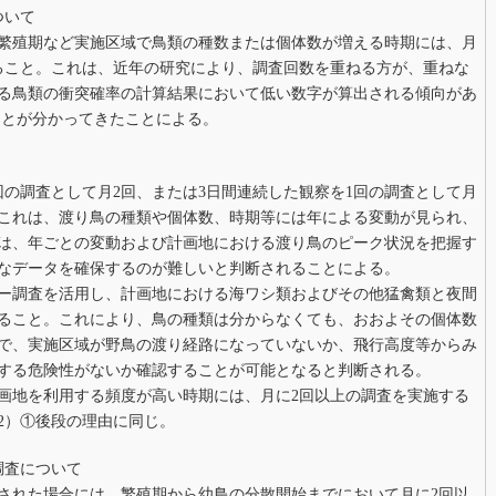
ついて
繁殖期など実施区域で鳥類の種数または個体数が増える時期には、月
ること。これは、近年の研究により、調査回数を重ねる方が、重ねな
る鳥類の衝突確率の計算結果において低い数字が算出される傾向があ
2））ことが分かってきたことによる。
回の調査として月2回、または3日間連続した観察を1回の調査として月
。これは、渡り鳥の種類や個体数、時期等には年による変動が見られ、
は、年ごとの変動および計画地における渡り鳥のピーク状況を把握す
なデータを確保するのが難しいと判断されることによる。
ー調査を活用し、計画地における海ワシ類およびその他猛禽類と夜間
ること。これにより、鳥の種類は分からなくても、おおよその個体数
で、実施区域が野鳥の渡り経路になっていないか、飛行高度等からみ
する危険性がないか確認することが可能となると判断される。
画地を利用する頻度が高い時期には、月に2回以上の調査を実施する
2）①後段の理由に同じ。
調査について
された場合には、繁殖期から幼鳥の分散開始までにおいて月に2回以