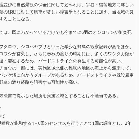
護並びに自然景観の保全に関して述べれば、宗谷・留萌地方に夥しい
類の移動に対して風車が著しい障害壁となることに加え、当地域の良
することになる。
では、既にわかっているだけでも今までに6羽のオジロワシが衝突死
フクロウ、シロハヤブサといった希少な野鳥の観察記録があるほか、
ロワシが営巣し、さらに春秋の渡りの時期には、多くのワシタカ類が
過・滞在するため、バードストライクの発生する可能性が高い。
チョウの一部には、実施区域北側の稚咲内地区の海上から渡来して、
パンケ沼に向かうグループがあるため、バードストライクや既設風車
野鳥の渡り経路を阻害する可能性が高い。
方法書で提示した場所を実施区域とすることは不適当である。
て
いて
現種数が飽和する4～6回のセンサスを行うことで1回の調査とし、2年