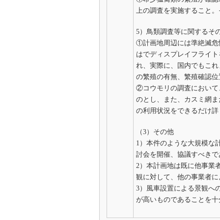
上の調査を実施すること。
5）鳥類調査等に関するそ
①計画地周辺には準絶滅危
はでディスプレイフライト
れ、実際に、国内でもこれ
の繁殖の有無、繁殖確認位
②コウモリの調査において
のとし、また、カスミ網ま
の利用状況をできるだけ詳
（3）その他
1）本件のような大規模な
討会を開催、協議すべきで
2）本計画地は既に他事業
観に対して、他の事業者に
3）風車設置による景観へ
が高いものであることを十