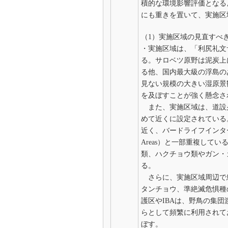
積的な環境影響評価となる
にも重きを置いて、実施区
（1）実施区域の見直すべ
・実施区域は、「利尻礼文
る。サロベツ原野は泥炭上
る他、国内最大級の浮島の
見ない規模の大きい湿原景
を及ぼすことが強く懸念さ
また、実施区域は、道設
めて近くに設定されている
近く、バードライフインターナショナ
Areas）と一部重複し
類、ハクチョウ類やガン・
る。
さらに、実施区域周辺で
タンチョウ、準絶滅危惧種
護区やIBAは、野鳥の集
らとして頻繁に利用されて
ぼす。