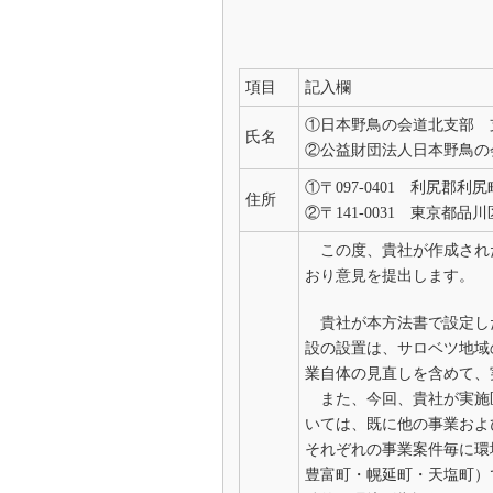
項目
記入欄
①日本野鳥の会道北支部 
氏名
②公益財団法人日本野鳥の
①〒097-0401 利尻郡
住所
②〒141-0031 東京都品川
この度、貴社が作成された
おり意見を提出します。
貴社が本方法書で設定し
設の設置は、サロベツ地域
業自体の見直しを含めて、
また、今回、貴社が実施
いては、既に他の事業およ
それぞれの事業案件毎に環
豊富町・幌延町・天塩町）