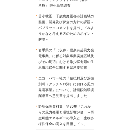
草原） 陸生鳥類調査
苫小牧圏・千歳恵庭圏都市計画域の
整備、開発及び保全の方針の課題～
パブリックコメントを提出してみよ
うかなと考える方のためのポイント
解説～
岩手県の「（仮称）岩泉有芸風力発
電事業」に係る対象事業実施区域及
びその周辺における希少猛禽類の生
息環境保全に関する緊急要望書
エコ・パワー社の「猿払村及び浜頓
別町（クッチャロ湖）における風力
発電事業」について、計画段階環境
配慮書へ意見書を提出しました
野鳥保護資料集 第30集「これか
らの風力発電と環境影響評価 ～再
生可能エネルギーの導入と、生物多
様性保全の両立を目指して～」