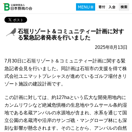
石垣リゾート＆コミュニティー計画に対す
る緊急記者発表を行いました
2025年8月13日
7月30日に石垣リゾート＆コミュニティー計画に関する緊
急記者会見を行いました。同計画は石垣市の支援を得て株
式会社ユニマットプレシャスが進めているゴルフ場付きリ
ゾート施設の建設計画です。
この計画に対しては、約127haという広大な開発用地内に
カンムリワシなど絶滅危惧種の生息地やラムサール条約湿
地である名蔵アンパルの水源地が含まれ、水系を通じて国
立公園の名蔵湾や沿岸のサンゴ礁・マングローブ林にも深
刻な影響が懸念されます。そのことから、アンパルの自然