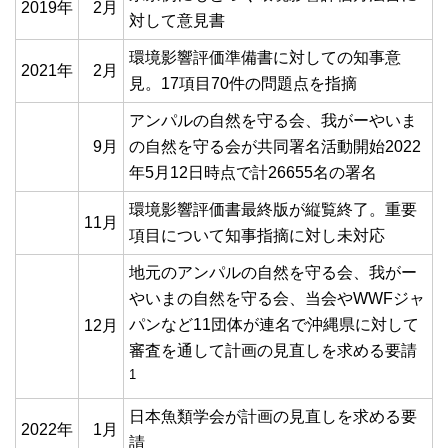
2019年
2月
対して意見書
環境影響評価準備書に対しての知事意
2021年
2月
見。17項目70件の問題点を指摘
アンパルの自然を守る会、我がーやいま
9月
の自然を守る会が共同署名活動開始2022
年5月12日時点で計26655名の署名
環境影響評価書最終版が縦覧終了。重要
11月
項目について知事指摘に対し未対応
地元のアンパルの自然を守る会、我がー
やいまの自然を守る会、当会やWWFジャ
パンなど11団体が連名で沖縄県に対して
12月
審査を通して計画の見直しを求める要請
1
日本魚類学会が計画の見直しを求める要
2022年
1月
請