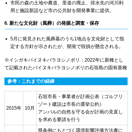
市民の森の土地や農道、里道の廃止、排水先の河川利
用と施設新設など市の公共財を開発事業に提供。
6. 新たな文化財（風葬）の発掘と調査・保存
5月に発見された風葬墓のうち1地点を文化財として指
定する方針が示されたが、開発で毀損が懸念される。
※イシガキパイヌキバラヨシノボリ：2022年に新種とし
て記載されたパイヌキバラヨシノボリの石垣島の固有亜種
参考：これまでの経緯
石垣市長・事業者が計画公表（ゴルフリ
ゾート建設は市長の選挙公約）
2015年
10月
アンパルの自然を守る会が計画の見直し
を求める要請を行う
県条例にもとづく環境影響評価方法書に