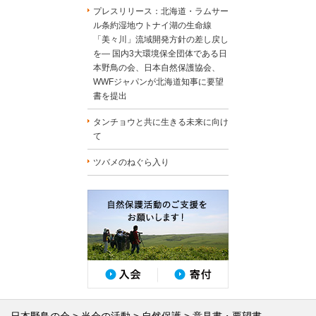
プレスリリース：北海道・ラムサー
ル条約湿地ウトナイ湖の生命線
「美々川」流域開発方針の差し戻し
を― 国内3大環境保全団体である日
本野鳥の会、日本自然保護協会、
WWFジャパンが北海道知事に要望
書を提出
タンチョウと共に生きる未来に向け
て
ツバメのねぐら入り