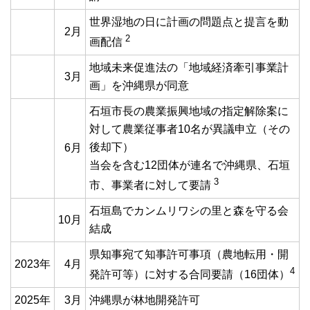
世界湿地の日に計画の問題点と提言を動
2月
2
画配信
地域未来促進法の「地域経済牽引事業計
3月
画」を沖縄県が同意
石垣市長の農業振興地域の指定解除案に
対して農業従事者10名が異議申立（その
後却下）
6月
当会を含む12団体が連名で沖縄県、石垣
3
市、事業者に対して要請
石垣島でカンムリワシの里と森を守る会
10月
結成
県知事宛て知事許可事項（農地転用・開
2023年
4月
4
発許可等）に対する合同要請（16団体）
2025年
3月
沖縄県が林地開発許可