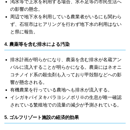
渇水等で上水を利用する場合、水不足等の市民生活へ
の影響の懸念。
周辺で地下水を利用している農業者がいるにも関わら
ず、石垣市はヒアリングを行わず地下水の利用はない
と県に報告。
4. 農薬等を含む排水による汚染
排水計画が明らかになり、農薬を含む排水が名蔵アン
パルに流入することが明らかになる。農薬にはネオニ
コチノイド系の殺虫剤も入っており甲殻類などへの影
響が懸念される。
有機農業を行っている農地へも排水が流入する。
イシガキパイヌキバラヨシノボリ※の生息が唯一確認
されている繁殖地での流量の減少が予測されている。
5. ゴルフリゾート施設の経済的効果