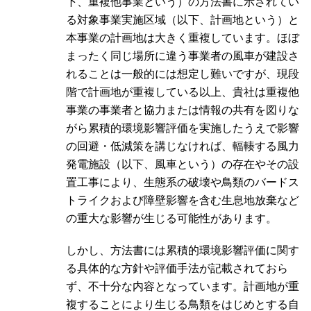
下、重複他事業という）の方法書に示されてい
る対象事業実施区域（以下、計画地という）と
本事業の計画地は大きく重複しています。ほぼ
まったく同じ場所に違う事業者の風車が建設さ
れることは一般的には想定し難いですが、現段
階で計画地が重複している以上、貴社は重複他
事業の事業者と協力または情報の共有を図りな
がら累積的環境影響評価を実施したうえで影響
の回避・低減策を講じなければ、輻輳する風力
発電施設（以下、風車という）の存在やその設
置工事により、生態系の破壊や鳥類のバードス
トライクおよび障壁影響を含む生息地放棄など
の重大な影響が生じる可能性があります。
しかし、方法書には累積的環境影響評価に関す
る具体的な方針や評価手法が記載されておら
ず、不十分な内容となっています。計画地が重
複することにより生じる鳥類をはじめとする自