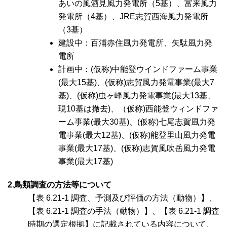
あいの風酒見風力発電所（5基）、富来風力
発電所（4基）、JRE志賀西海風力発電所
（3基）
建設中：百浦赤住風力発電所、矢駄風力発
電所
計画中：(仮称)中能登ウインドファーム事業
(最大15基)、(仮称)志賀風力発電事業(最大7
基)、(仮称)虫ヶ峰風力発電事業(最大13基、
現10基は撤去)、（仮称)西能登ウィンドファ
ーム事業(最大30基)、(仮称)七尾志賀風力発
電事業(最大12基)、(仮称)能登里山風力発電
事業(最大17基)、(仮称)志賀風吹岳風力発電
事業(最大17基)
2.鳥類調査の方法等について
【表 6.21-1 調査、予測及び評価の方法（動物）】、
【表 6.21-1 調査の手法（動物）】、【表 6.21-1 調査
時期の選定根拠】に記載されている内容について、