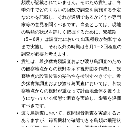
頻度が記載されていません。そのため貴社は、各
季の中でどのくらいの回数で調査を実施する予定
なのかを記載し、それが適切であるかどうか専門
家等の意見を聞くべきです。当会としては、現地
の鳥類の状況を詳しく把握するために、繁殖期
（5～6月）は調査地において出現種数が飽和する
まで実施し、それ以外の時期は各月1～2回程度の
調査が必要と考えます。
貴社は、希少猛禽類調査および渡り鳥調査のため
の観察地点からの視野を示す視野図を作成し、観
察地点の設置位置の妥当性を検討すべきです。希
少猛禽類調査および渡り鳥調査においては、各観
察地点からの視野が重なって計画地全体を覆うよ
うになっている状態で調査を実施し、影響を評価
すべきです。
渡り鳥調査において、夜間録音調査を実施すると
ありますが、録音機材で確認できる鳥類の飛翔状