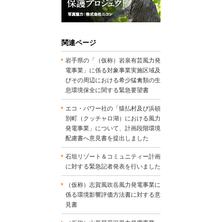
関連ページ
岩手県の「（仮称）岩泉有芸風力発
電事業」に係る対象事業実施区域及
びその周辺における希少猛禽類の生
息環境保全に関する緊急要望書
エコ・パワー社の「猿払村及び浜頓
別町（クッチャロ湖）における風力
発電事業」について、計画段階環境
配慮書へ意見書を提出しました
石垣リゾート＆コミュニティー計画
に対する緊急記者発表を行いました
（仮称）志賀風吹岳風力発電事業に
係る環境影響評価方法書に対する意
見書