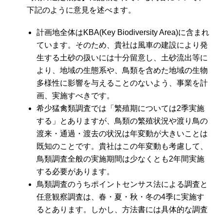
下記のように意見を述べます。
計画地全体はKBA(Key Biodiversity Area)に含まれ
ています。そのため、貴社は風車の建設により発
生する土砂の扱いには十分留意し、土砂流出等に
より、地域の生態系や、鳥類を含めた地域の生物
多様性に影響を与えることのないよう、事業を計
画、実施すべきです。
希少猛禽類調査では「繁殖期については2季実施
する」とありますが、鳥類の繁殖状況や渡り鳥の
渡来・通過・渡去の状況は年変動が大きいことは
既知のことです。貴社はこの年変動も考慮して、
鳥類調査全般の実施期間は少なくとも2年間実施
する必要があります。
鳥類調査のうちポイントセンサス法による調査と
任意観察調査は、春・夏・秋・冬の4季に実施す
るとあります。しかし、方法書には具体的な調査