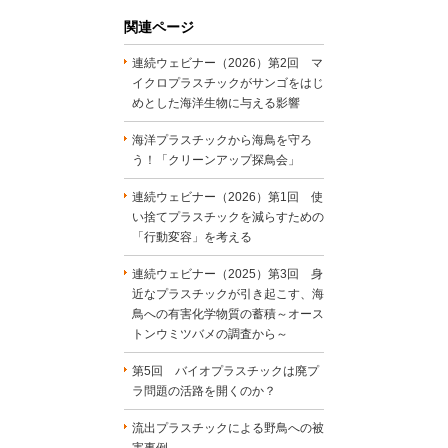
関連ページ
連続ウェビナー（2026）第2回 マ
イクロプラスチックがサンゴをはじ
めとした海洋生物に与える影響
海洋プラスチックから海鳥を守ろ
う！「クリーンアップ探鳥会」
連続ウェビナー（2026）第1回 使
い捨てプラスチックを減らすための
「行動変容」を考える
連続ウェビナー（2025）第3回 身
近なプラスチックが引き起こす、海
鳥への有害化学物質の蓄積～オース
トンウミツバメの調査から～
第5回 バイオプラスチックは廃プ
ラ問題の活路を開くのか？
流出プラスチックによる野鳥への被