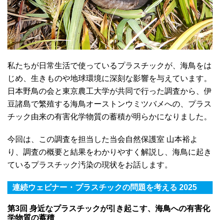
私たちが日常生活で使っているプラスチックが、海鳥をは
じめ、生きものや地球環境に深刻な影響を与えています。
日本野鳥の会と東京農工大学が共同で行った調査から、伊
豆諸島で繁殖する海鳥オーストンウミツバメへの、プラス
チック由来の有害化学物質の蓄積が明らかになりました。
今回は、この調査を担当した当会自然保護室 山本裕よ
り、調査の概要と結果をわかりやすく解説し、海鳥に起き
ているプラスチック汚染の現状をお話します。
連続ウェビナー・プラスチックの問題を考える 2025
第3回 身近なプラスチックが引き起こす、海鳥への有害化
学物質の蓄積