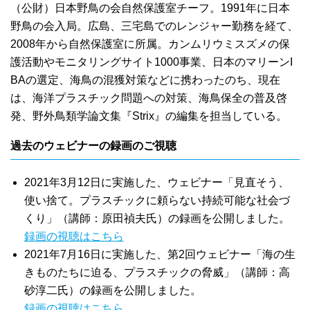
（公財）日本野鳥の会自然保護室チーフ。1991年に日本
野鳥の会入局。広島、三宅島でのレンジャー勤務を経て、
2008年から自然保護室に所属。カンムリウミスズメの保
護活動やモニタリングサイト1000事業、日本のマリーンI
BAの選定、海鳥の混獲対策などに携わったのち、現在
は、海洋プラスチック問題への対策、海鳥保全の普及啓
発、野外鳥類学論文集『Strix』の編集を担当している。
過去のウェビナーの録画のご視聴
2021年3月12日に実施した、ウェビナー「見直そう、
使い捨て。プラスチックに頼らない持続可能な社会づ
くり」（講師：原田禎夫氏）の録画を公開しました。
録画の視聴はこちら
2021年7月16日に実施した、第2回ウェビナー「海の生
きものたちに迫る、プラスチックの脅威」（講師：高
砂淳二氏）の録画を公開しました。
録画の視聴はこちら