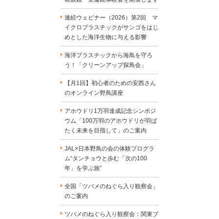
連続ウェビナー（2026）第2回 マ
イクロプラスチックがサンゴをはじ
めとした海洋生物に与える影響
海洋プラスチックから海鳥を守ろ
う！「クリーンアップ探鳥会」
【月1回】初心者のための安西さん
のオンライン野鳥講座
アホウドリ1万羽達成記念シンポジ
ウム「100万羽のアホウドリが羽ば
たく未来を目指して」のご案内
JAL×日本野鳥の会の体験プログラ
ム“タンチョウと歩む「次の100
年」を学ぶ旅”
全国「ツバメのねぐら入り観察会」
のご案内
ツバメのねぐら入り観察会：関東ブ