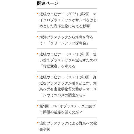
関連ページ
連続ウェビナー（2026）第2回 マ
イクロプラスチックがサンゴをはじ
めとした海洋生物に与える影響
海洋プラスチックから海鳥を守ろ
う！「クリーンアップ探鳥会」
連続ウェビナー（2026）第1回 使
い捨てプラスチックを減らすための
「行動変容」を考える
連続ウェビナー（2025）第3回 身
近なプラスチックが引き起こす、海
鳥への有害化学物質の蓄積～オース
トンウミツバメの調査から～
第5回 バイオプラスチックは廃プ
ラ問題の活路を開くのか？
流出プラスチックによる野鳥への被
害事例