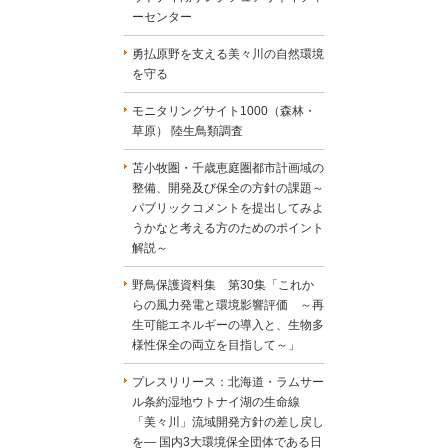
ーセンター
勇払原野を支える美々川の自然環境
を守る
モニタリングサイト1000（森林・
草原） 陸生鳥類調査
苫小牧圏・千歳恵庭圏都市計画域の
整備、開発及び保全の方針の課題～
パブリックコメントを提出してみよ
うかなと考える方のためのポイント
解説～
野鳥保護資料集 第30集「これか
らの風力発電と環境影響評価 ～再
生可能エネルギーの導入と、生物多
様性保全の両立を目指して～」
プレスリリース：北海道・ラムサー
ル条約湿地ウトナイ湖の生命線
「美々川」流域開発方針の差し戻し
を― 国内3大環境保全団体である日