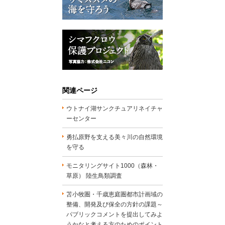
関連ページ
ウトナイ湖サンクチュアリネイチャ
ーセンター
勇払原野を支える美々川の自然環境
を守る
モニタリングサイト1000（森林・
草原） 陸生鳥類調査
苫小牧圏・千歳恵庭圏都市計画域の
整備、開発及び保全の方針の課題～
パブリックコメントを提出してみよ
うかなと考える方のためのポイント