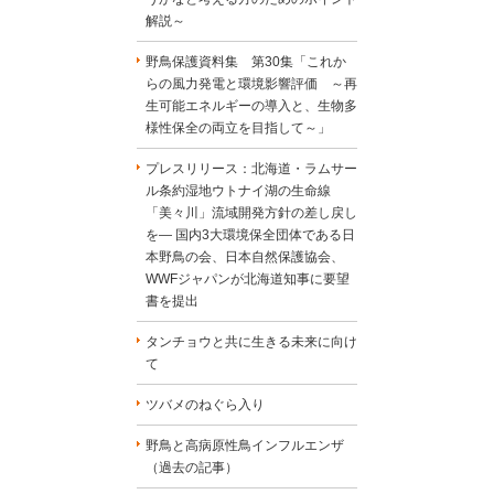
解説～
野鳥保護資料集 第30集「これか
らの風力発電と環境影響評価 ～再
生可能エネルギーの導入と、生物多
様性保全の両立を目指して～」
プレスリリース：北海道・ラムサー
ル条約湿地ウトナイ湖の生命線
「美々川」流域開発方針の差し戻し
を― 国内3大環境保全団体である日
本野鳥の会、日本自然保護協会、
WWFジャパンが北海道知事に要望
書を提出
タンチョウと共に生きる未来に向け
て
ツバメのねぐら入り
野鳥と高病原性鳥インフルエンザ
（過去の記事）