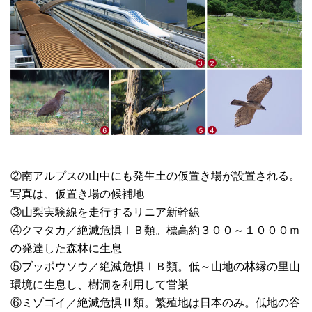
②南アルプスの山中にも発生土の仮置き場が設置される。
写真は、仮置き場の候補地
③山梨実験線を走行するリニア新幹線
④クマタカ／絶滅危惧ⅠＢ類。標高約３００～１０００ｍ
の発達した森林に生息
⑤ブッポウソウ／絶滅危惧ⅠＢ類。低～山地の林縁の里山
環境に生息し、樹洞を利用して営巣
⑥ミゾゴイ／絶滅危惧Ⅱ類。繁殖地は日本のみ。低地の谷