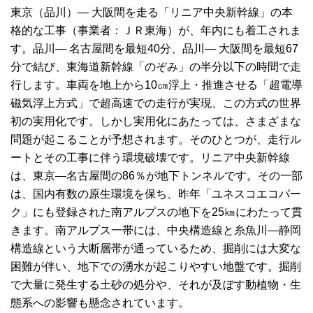
東京（品川）― 大阪間を走る「リニア中央新幹線」の本
格的な工事（事業者：ＪＲ東海）が、年内にも着工されま
す。品川― 名古屋間を最短40分、品川― 大阪間を最短67
分で結び、東海道新幹線「のぞみ」の半分以下の時間で走
行します。車両を地上から10㎝浮上・推進させる「超電導
磁気浮上方式」で超高速での走行が実現、この方式の世界
初の実用化です。しかし実用化にあたっては、さまざまな
問題が起こることが予想されます。そのひとつが、走行ル
ートとその工事に伴う環境破壊です。リニア中央新幹線
は、東京―名古屋間の86％が地下トンネルです。その一部
は、国内有数の原生環境を保ち、昨年「ユネスコエコパー
ク」にも登録された南アルプスの地下を25㎞にわたって貫
きます。南アルプス一帯には、中央構造線と糸魚川―静岡
構造線という大断層帯が通っているため、掘削には大変な
困難が伴い、地下での湧水が起こりやすい地盤です。掘削
で大量に発生する土砂の処分や、それが及ぼす動植物・生
態系への影響も懸念されています。