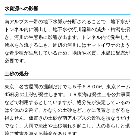
水資源への影響
南アルプス一帯の地下水脈が分断されることで、地下水が
トンネル内に湧出し、地下水や河川流量の減少・枯渇を招
き、河川の生態系に影響が出ます。トンネル内で発生した
湧水を放流するにも、周辺の河川にはヤマトイワナのよう
な希少種が生息しているため、場所や水質、水温に配慮が
必要です。
土砂の処分
東京―名古屋間の掘削だけでも５千６８０m³、東京ドーム
45杯分の土砂が発生します。ＪＲ東海は発生土を公共事業
などで利用するとしていますが、処分先が決定しているの
は全体の２割で、かなりの土砂をどこかに仮置きせざるを
得ません。仮置きの土砂が南アルプスの景観を損なうだけ
でなく、大雨で流出や土砂崩れを起こし、人の暮らしと環
境に被害を与える懸念があります。