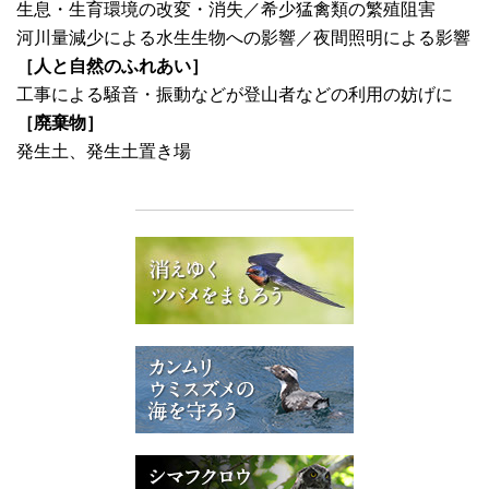
生息・生育環境の改変・消失／希少猛禽類の繁殖阻害
河川量減少による水生生物への影響／夜間照明による影響
［人と自然のふれあい］
工事による騒音・振動などが登山者などの利用の妨げに
［廃棄物］
発生土、発生土置き場