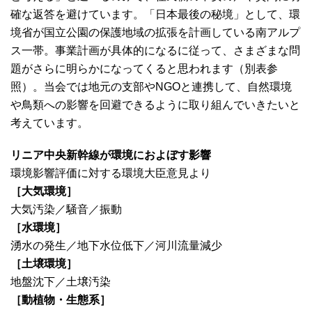
確な返答を避けています。「日本最後の秘境」として、環
境省が国立公園の保護地域の拡張を計画している南アルプ
ス一帯。事業計画が具体的になるに従って、さまざまな問
題がさらに明らかになってくると思われます（別表参
照）。当会では地元の支部やNGOと連携して、自然環境
や鳥類への影響を回避できるように取り組んでいきたいと
考えています。
リニア中央新幹線が環境におよぼす影響
環境影響評価に対する環境大臣意見より
［大気環境］
大気汚染／騒音／振動
［水環境］
湧水の発生／地下水位低下／河川流量減少
［土壌環境］
地盤沈下／土壌汚染
［動植物・生態系］