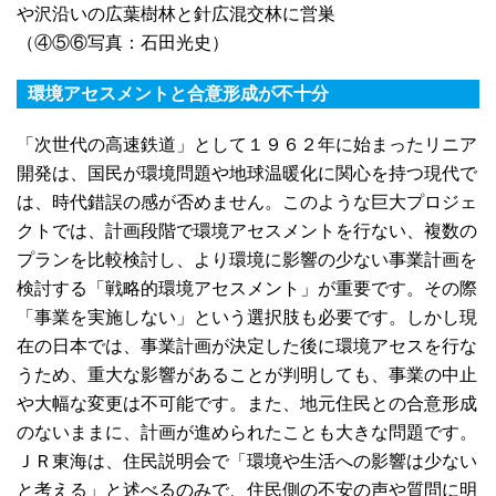
や沢沿いの広葉樹林と針広混交林に営巣
（④⑤⑥写真：石田光史）
環境アセスメントと合意形成が不十分
「次世代の高速鉄道」として１９６２年に始まったリニア
開発は、国民が環境問題や地球温暖化に関心を持つ現代で
は、時代錯誤の感が否めません。このような巨大プロジェ
クトでは、計画段階で環境アセスメントを行ない、複数の
プランを比較検討し、より環境に影響の少ない事業計画を
検討する「戦略的環境アセスメント」が重要です。その際
「事業を実施しない」という選択肢も必要です。しかし現
在の日本では、事業計画が決定した後に環境アセスを行な
うため、重大な影響があることが判明しても、事業の中止
や大幅な変更は不可能です。また、地元住民との合意形成
のないままに、計画が進められたことも大きな問題です。
ＪＲ東海は、住民説明会で「環境や生活への影響は少ない
と考える」と述べるのみで、住民側の不安の声や質問に明