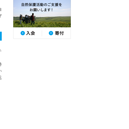
自
守
チ
特
い
元