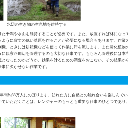
水辺の生き物の生息地を維持する
けた干潟や水面を維持することが必要です。また、放置すれば林になっ
るように背丈の低い草原を作ることが必要になる場合もあります。作業
刈機、ときには耕耘機などを使って作業に汗を流します。また帰化植物
うに観察路周辺を管理するのも大切な仕事です。もちろん管理後には本
境となったのかどうか、効果を計るための調査をおこない、その結果か
仕事に欠かせない作業です。
年間約33万人にのぼります。訪れた方に自然との触れ合いを楽しんでい
いていただくことは、レンジャーのもっとも重要な仕事のひとつであり