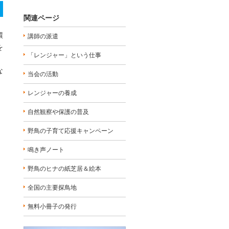
関連ページ
環
講師の派遣
を
「レンジャー」という仕事
な
当会の活動
レンジャーの養成
自然観察や保護の普及
野鳥の子育て応援キャンペーン
鳴き声ノート
野鳥のヒナの紙芝居＆絵本
全国の主要探鳥地
無料小冊子の発行