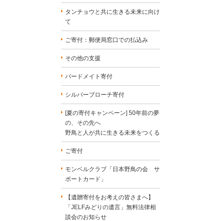
タンチョウと共に生きる未来に向け
て
ご寄付：郵便局窓口での払込み
その他の支援
バードメイト寄付
シルバーブローチ寄付
[夏の寄付キャンペーン] 50年前の夢
の、その先へ
野鳥と人が共に生きる未来をつくる
ご寄付
モンベルクラブ「日本野鳥の会 サ
ポートカード」
【遺贈寄付をお考えの皆さまへ】
「JELFみどりの遺言」無料法律相
談会のお知らせ