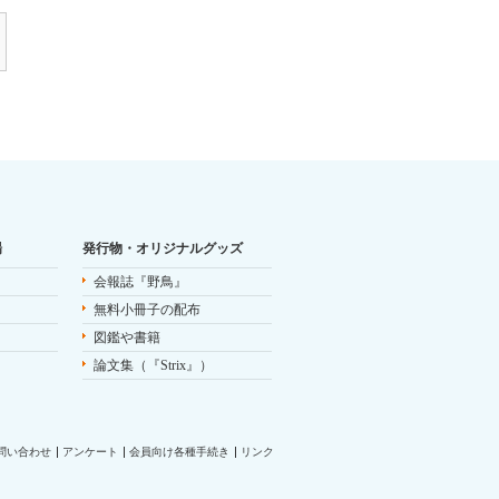
場
発行物・オリジナルグッズ
会報誌『野鳥』
無料小冊子の配布
図鑑や書籍
論文集（『Strix』）
問い合わせ
アンケート
会員向け各種手続き
リンク