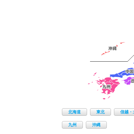
北海道
東北
信越・
九州
沖縄