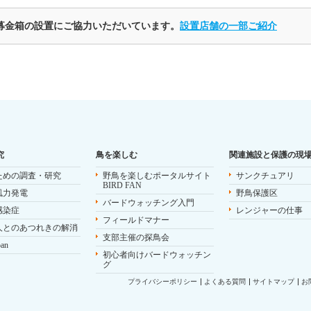
募金箱の設置にご協力いただいています。
設置店舗の一部ご紹介
究
鳥を楽しむ
関連施設と保護の現
ための調査・研究
野鳥を楽しむポータルサイト
サンクチュアリ
BIRD FAN
風力発電
野鳥保護区
バードウォッチング入門
感染症
レンジャーの仕事
フィールドマナー
人とのあつれきの解消
支部主催の探鳥会
pan
初心者向けバードウォッチン
グ
プライバシーポリシー
よくある質問
サイトマップ
お