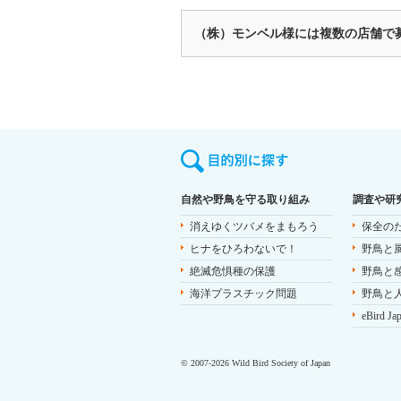
（株）モンベル様には複数の店舗で
自然や野鳥を守る取り組み
調査や研
消えゆくツバメをまもろう
保全の
ヒナをひろわないで！
野鳥と
絶滅危惧種の保護
野鳥と
海洋プラスチック問題
野鳥と
eBird Ja
© 2007-2026 Wild Bird Society of Japan