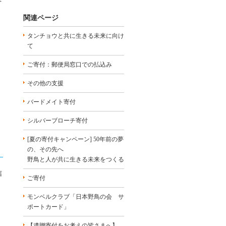
関連ページ
タンチョウと共に生きる未来に向け
て
ご寄付：郵便局窓口での払込み
その他の支援
バードメイト寄付
シルバーブローチ寄付
[夏の寄付キャンペーン] 50年前の夢
の、その先へ
野鳥と人が共に生きる未来をつくる
信
ご寄付
モンベルクラブ「日本野鳥の会 サ
ポートカード」
【遺贈寄付をお考えの皆さまへ】