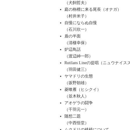
（犬飼哲夫）
庭の栴檀に来る尾長（オナガ）
（村井米子）
自慢にならぬ自慢
（石川欣一）
盾の半面
（清棲幸保）
炉辺鳥話
（渡辺紳一郎）
Rutilans Lineの提唱（ニュウナイ
（羽田健三）
ヤマドリの生態
（坂野朝雄）
菱喰雁（ヒシクイ）
（並木秋人）
アオゲラの闘争
（千羽元一）
随想二題
（中西悟堂）
ムクドリの移植について