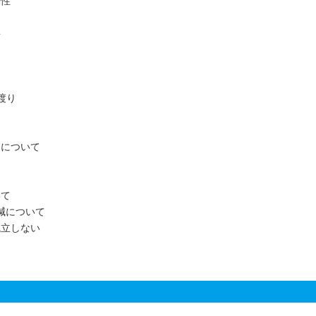
食性
要
渡り
期について
いて
減について
成立しない