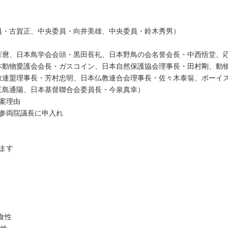
員・古賀正、中央委員・向井美雄、中央委員・鈴木秀男）
芳麿、日本鳥学会会頭・黒田長礼、日本野鳥の会名誉会長・中西悟堂、
本動物愛護会会長・ガスコイン、日本自然保護協会理事長・田村剛、動
教連盟理事長・芳村忠明、日本仏教連合会理事長・佐々木泰翁、ボーイ
三島通陽、日本基督聯合会委員長・今泉真幸）
案理由
参両院議長に申入れ
ます
食性