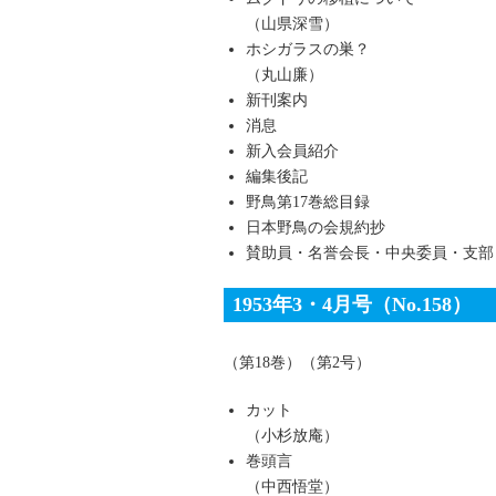
（山県深雪）
ホシガラスの巣？
（丸山廉）
新刊案内
消息
新入会員紹介
編集後記
野鳥第17巻総目録
日本野鳥の会規約抄
賛助員・名誉会長・中央委員・支部
1953年3・4月号（No.158）
（第18巻）（第2号）
カット
（小杉放庵）
巻頭言
（中西悟堂）