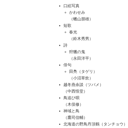
口絵写真
かわせみ
（蠟山朋雄）
短歌
春光
（鈴木秀男）
詩
狩獵の鬼
（永田洋平）
俳句
田鳧（タゲリ）
（小沼草炊）
越冬燕余談（ツバメ）
（中西悟堂）
鳥追ひ唄
（木俣修）
神域と鳥
（鷹司信輔）
北海道の野鳥丹頂鶴（タンチョウ）