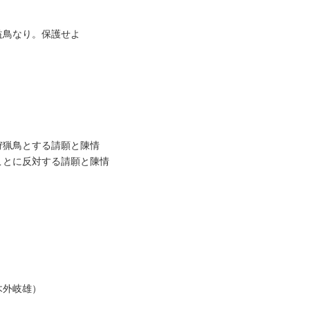
益鳥なり。保護せよ
狩猟鳥とする請願と陳情
ことに反対する請願と陳情
木外岐雄）