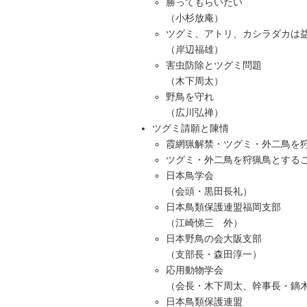
勝ってもらいたい
（小杉放庵）
ツグミ、アトリ、カシラダカは
（岸辺福雄）
害虫防除とツグミ問題
（木下周太）
野鳥を守れ
（広川弘禅）
ツグミ請願と陳情
霞網猟解禁・ツグミ・外二鳥を
ツグミ・外二鳥を狩猟鳥とする
日本鳥学会
（会頭・黒田長礼）
日本鳥類保護連盟福岡支部
（江崎悌三 外）
日本野鳥の会大阪支部
（支部長・森田淳一）
応用動物学会
（会長・木下周太、幹事長・鏑
日本鳥類保護連盟