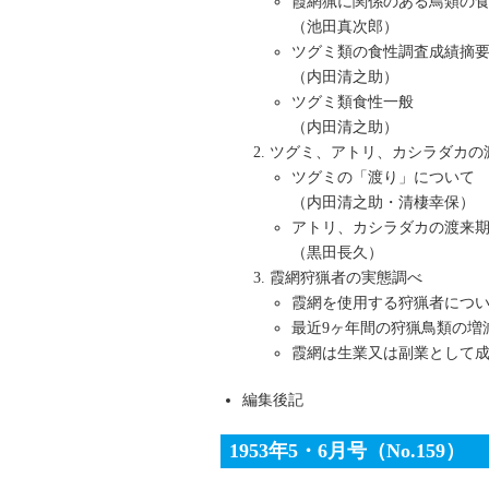
霞網猟に関係のある鳥類の
（池田真次郎）
ツグミ類の食性調査成績摘
（内田清之助）
ツグミ類食性一般
（内田清之助）
ツグミ、アトリ、カシラダカの
ツグミの「渡り」について
（内田清之助・清棲幸保）
アトリ、カシラダカの渡来
（黒田長久）
霞網狩猟者の実態調べ
霞網を使用する狩猟者につ
最近9ヶ年間の狩猟鳥類の増
霞網は生業又は副業として
編集後記
1953年5・6月号（No.159）