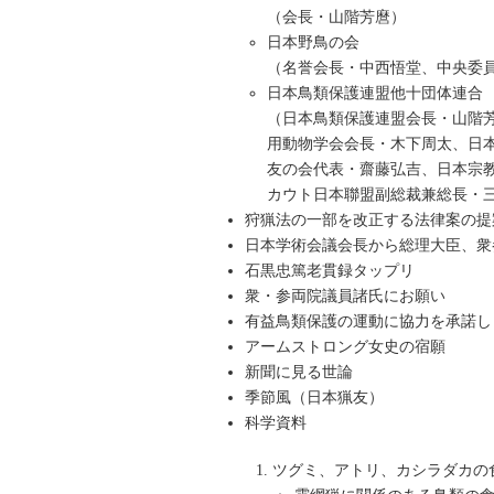
（会長・山階芳麿）
日本野鳥の会
（名誉会長・中西悟堂、中央委
日本鳥類保護連盟他十団体連合
（日本鳥類保護連盟会長・山階
用動物学会会長・木下周太、日
友の会代表・齋藤弘吉、日本宗
カウト日本聯盟副総裁兼総長・
狩猟法の一部を改正する法律案の提
日本学術会議会長から総理大臣、衆
石黒忠篤老貫録タップリ
衆・参両院議員諸氏にお願い
有益鳥類保護の運動に協力を承諾し
アームストロング女史の宿願
新聞に見る世論
季節風（日本猟友）
科学資料
ツグミ、アトリ、カシラダカの