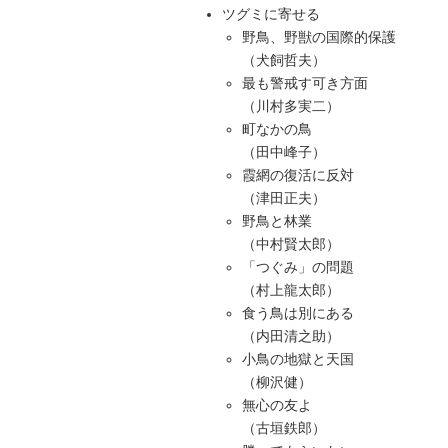
ツグミに寄せる
野鳥、野獣の国際的保護
（犬飼哲夫）
最も警戒す可き方面
（川村多実二）
町なかの鳥
（田中峰子）
霞網の復活に反対
（津田正夫）
野鳥と林業
（中村賢太郎）
「つぐみ」の問題
（村上龍太郎）
食う鳥は別にある
（内田清之助）
小鳥の地獄と天国
（柳沢健）
無心の友よ
（古垣鉄郎）