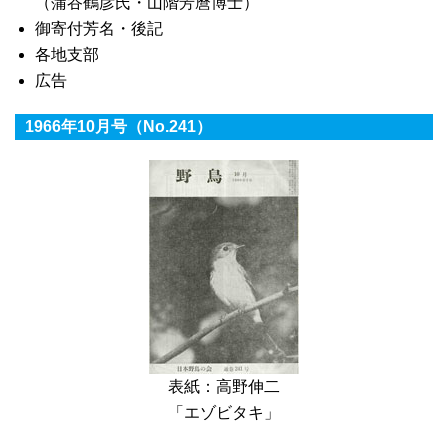
（蒲谷鶴彦氏・山階芳麿博士）
御寄付芳名・後記
各地支部
広告
1966年10月号（No.241）
表紙：高野伸二
「エゾビタキ」