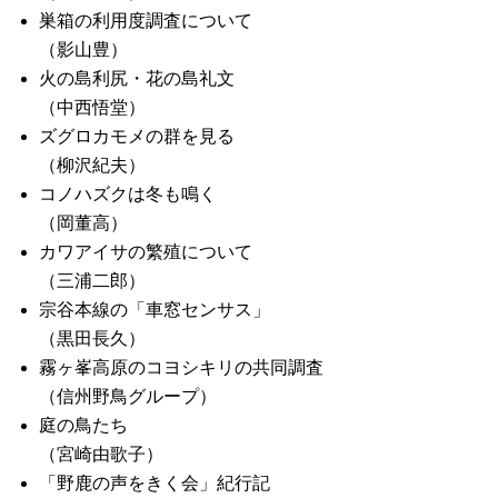
巣箱の利用度調査について
（影山豊）
火の島利尻・花の島礼文
（中西悟堂）
ズグロカモメの群を見る
（柳沢紀夫）
コノハズクは冬も鳴く
（岡董高）
カワアイサの繁殖について
（三浦二郎）
宗谷本線の「車窓センサス」
（黒田長久）
霧ヶ峯高原のコヨシキリの共同調査
（信州野鳥グループ）
庭の鳥たち
（宮崎由歌子）
「野鹿の声をきく会」紀行記