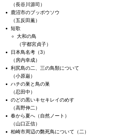
（長谷川源司）
鹿沼市のブッポウソウ
（五反田薫）
短歌
大和の鳥
（宇都宮貞子）
日本鳥名考（3）
（房内幸成）
利尻島の二、三の鳥類について
（小原巌）
ハチの巣と鳥の巣
（忍田中）
のどの黒いキセキレイのめす
（高野伸二）
春から夏へ（自然ノート）
（山口正信）
柏崎市周辺の斃死鳥について（二）