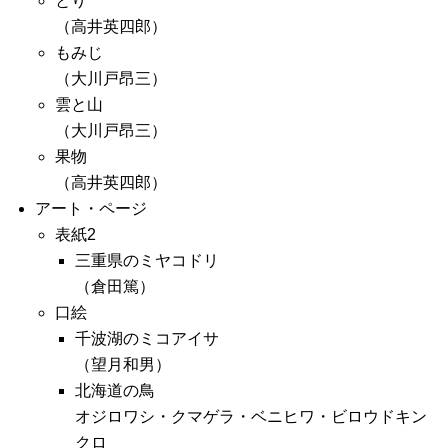
とり
（高井英四郎）
もみじ
（大川戸昂三）
雲と山
（大川戸昂三）
果物
（高井英四郎）
アート・ページ
表紙2
三重県のミヤコドリ
（倉田篤）
口絵
千波湖のミコアイサ
（望月和男）
北海道の鳥
オジロワシ・クマゲラ・ベニヒワ・ビロウドキン
クロ