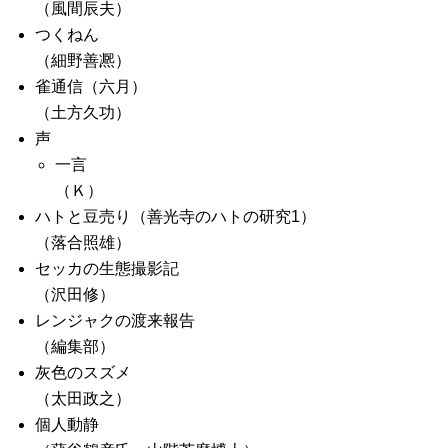
（風間辰夫）
つくねん
（細野善凞）
雀通信（六月）
（土方久功）
声
一言
（Ｋ）
ハトと豆売り（善光寺のハトの研究1）
（落合照雄）
セッカの生態撮影記
（沢田修）
レンジャクの渡来報告
（編集部）
灰色のスズメ
（太田政之）
個人動静