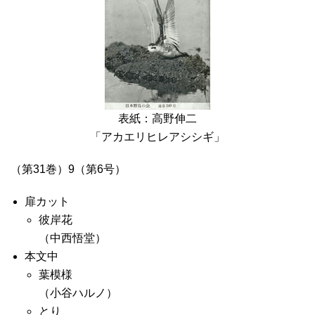
表紙：高野伸二
「アカエリヒレアシシギ」
（第31巻）9（第6号）
扉カット
彼岸花
（中西悟堂）
本文中
葉模様
（小谷ハルノ）
とり