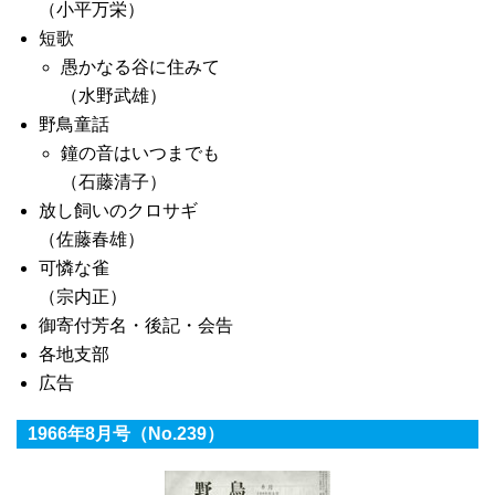
（小平万栄）
短歌
愚かなる谷に住みて
（水野武雄）
野鳥童話
鐘の音はいつまでも
（石藤清子）
放し飼いのクロサギ
（佐藤春雄）
可憐な雀
（宗内正）
御寄付芳名・後記・会告
各地支部
広告
1966年8月号（No.239）