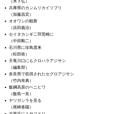
（木下弘）
兵庫県のカンムリカイツブリ
（加藤昌宏）
オオワシの観察
（浜田義治）
セイタカシギ二羽荒崎に
（中田剛二）
石川県に珍鳥渡来
（松田衛）
天竜川口にもクロハラアジサシ
（編集部）
奈良県で収得されたセグロアジサシ
（竹内幸典）
飯綱高原のベニヒワ
（飯島一良）
ヤツガシラを見る
（尾崎沓陽）
次第浜にミヤコドリ