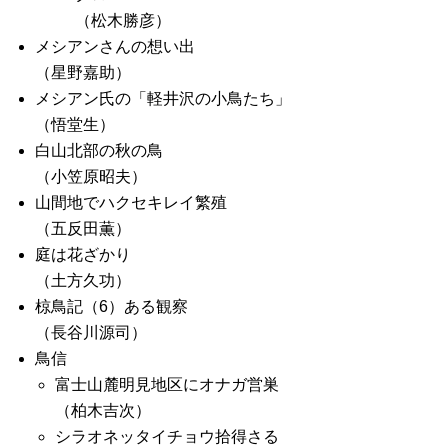
（松木勝彦）
メシアンさんの想い出
（星野嘉助）
メシアン氏の「軽井沢の小鳥たち」
（悟堂生）
白山北部の秋の鳥
（小笠原昭夫）
山間地でハクセキレイ繁殖
（五反田薫）
庭は花ざかり
（土方久功）
椋鳥記（6）ある観察
（長谷川源司）
鳥信
富士山麓明見地区にオナガ営巣
（柏木吉次）
シラオネッタイチョウ拾得さる