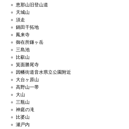
恵那山旧登山道
天城山
須走
鍋田干拓地
鳳来寺
御在所鎌ヶ岳
三島池
比叡山
箕面勝尾寺
因幡街道音水県立公園附近
大台ヶ原山
高野山一帯
大山
三瓶山
神庭の滝
比婆山
瀬戸内