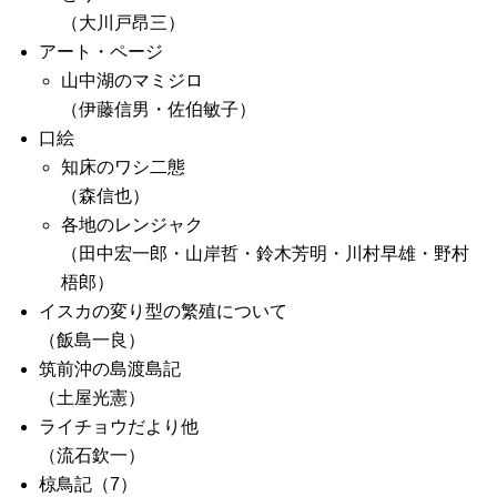
（大川戸昂三）
アート・ページ
山中湖のマミジロ
（伊藤信男・佐伯敏子）
口絵
知床のワシ二態
（森信也）
各地のレンジャク
（田中宏一郎・山岸哲・鈴木芳明・川村早雄・野村
梧郎）
イスカの変り型の繁殖について
（飯島一良）
筑前沖の島渡島記
（土屋光憲）
ライチョウだより他
（流石欽一）
椋鳥記（7）