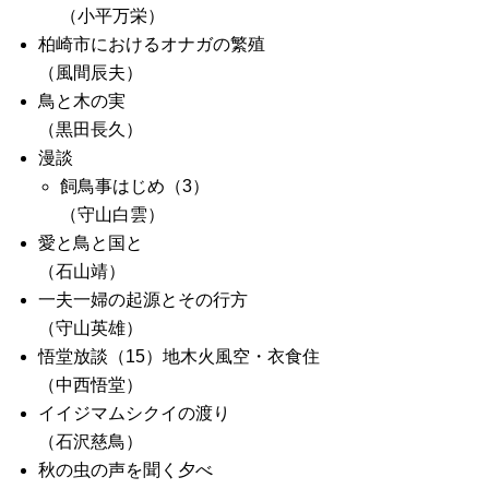
（小平万栄）
柏崎市におけるオナガの繁殖
（風間辰夫）
鳥と木の実
（黒田長久）
漫談
飼鳥事はじめ（3）
（守山白雲）
愛と鳥と国と
（石山靖）
一夫一婦の起源とその行方
（守山英雄）
悟堂放談（15）地木火風空・衣食住
（中西悟堂）
イイジマムシクイの渡り
（石沢慈鳥）
秋の虫の声を聞く夕べ