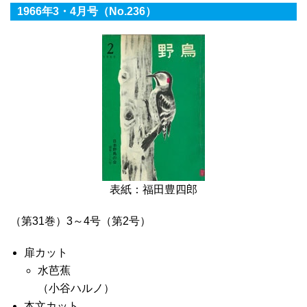
1966年3・4月号（No.236）
表紙：福田豊四郎
（第31巻）3～4号（第2号）
扉カット
水芭蕉
（小谷ハルノ）
本文カット