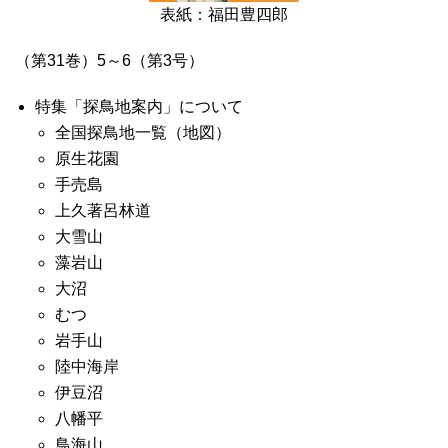
表紙：福田豊四郎
（第31巻）5～6（第3号）
特集「探鳥地案内」について
全国探鳥地一覧（地図）
原生花園
手売島
上久著呂林道
大雪山
藻岩山
大沼
むつ
岩手山
陸中海岸
伊豆沼
八幡平
鳥海山