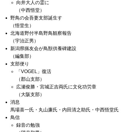
向井大人の霊に
（中西悟堂）
野鳥の会吾妻支部誕生す
（悟堂生）
北海道野付半島野鳥観察報告
（宇治正男）
新潟県猟友会が鳥獣供養碑建設
（編集部）
支部便り
「VOGEL」復活
（郡山支部）
広瀬俊勝・宮城正吉両氏に文化功労章
（大阪支部）
消息
馬場喜一氏・丸山廉氏・内田清之助氏・中西悟堂氏
鳥信
録音の勉強