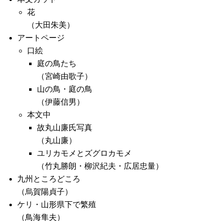
花
（大田朱美）
アートページ
口絵
庭の鳥たち
（宮崎由歌子）
山の鳥・庭の鳥
（伊藤信男）
本文中
故丸山廉氏写真
（丸山廉）
ユリカモメとズグロカモメ
（竹丸勝朗・柳沢紀夫・広居忠量）
九州ところどころ
（烏賀陽貞子）
ケリ・山形県下で繁殖
（鳥海隼夫）