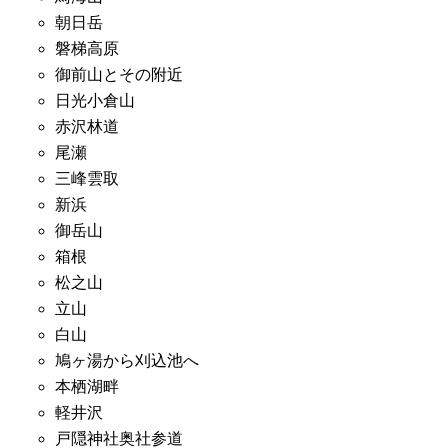
朝日岳
磐梯高原
御前山とその附近
日光小倉山
赤沢林道
尾瀬
三峰雲取
新浜
御岳山
箱根
松之山
立山
白山
鳩ヶ湯から刈込池へ
本栖湖畔
軽井沢
戸隠神社奥社参道