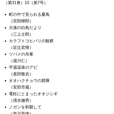
（第31巻）10（第7号）
町の中で見られる夏鳥
（宮田暉郎）
大湊の白鳥だより
（三上士郎）
カラフトコヒバリの観察
（近辻宏帰）
ツバメの吊巣
（湯川仁）
平湯温泉のアビ
（老田敬吉）
オオハクチョウの群隊
（安田市蔵）
電柱にとまったオオジシギ
（清水徹男）
ノガンを剥製して
（市川昌徳）