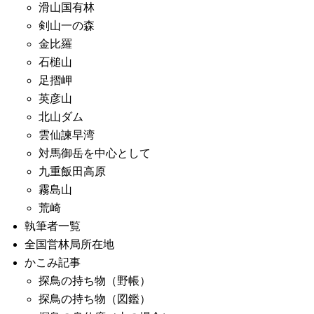
滑山国有林
剣山一の森
金比羅
石槌山
足摺岬
英彦山
北山ダム
雲仙諫早湾
対馬御岳を中心として
九重飯田高原
霧島山
荒崎
執筆者一覧
全国営林局所在地
かこみ記事
探鳥の持ち物（野帳）
探鳥の持ち物（図鑑）