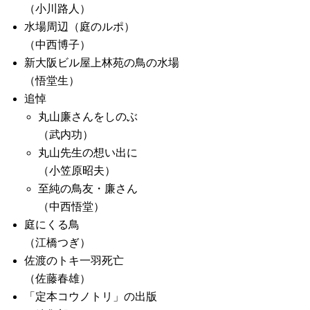
（小川路人）
水場周辺（庭のルポ）
（中西博子）
新大阪ビル屋上林苑の鳥の水場
（悟堂生）
追悼
丸山廉さんをしのぶ
（武内功）
丸山先生の想い出に
（小笠原昭夫）
至純の鳥友・廉さん
（中西悟堂）
庭にくる鳥
（江橋つぎ）
佐渡のトキ一羽死亡
（佐藤春雄）
「定本コウノトリ」の出版