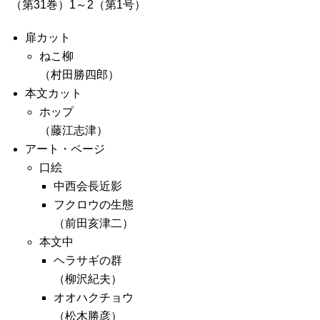
（第31巻）1～2（第1号）
扉カット
ねこ柳
（村田勝四郎）
本文カット
ホップ
（藤江志津）
アート・ページ
口絵
中西会長近影
フクロウの生態
（前田亥津二）
本文中
ヘラサギの群
（柳沢紀夫）
オオハクチョウ
（松木勝彦）