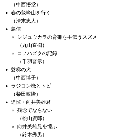
（中西悟堂）
春の鷲峰山を行く
（清末忠人）
鳥信
シジュウカラの育雛を手伝うスズメ
（丸山直樹）
コノハズクの記録
（千羽晋示）
磐梯の犬
（中西博子）
ラジコン機とトビ
（柴田敏隆）
追悼・向井美雄君
残念でならない
（松山資郎）
向井美雄兄を憶ふ
（鈴木秀男）