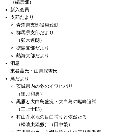
（編集部）
新入会員
支部だより
青森県支部役員変動
群馬県支部だより
（卯木達朗）
徳島支部だより
熱海支部だより
消息
東谷薫氏・山県深雪氏
鳥だより
茨城県内の冬のイワヒバリ
（望月和男）
黒雁と大白鳥盛況・大白鳥の嘴峰追試
（三上士郎）
村山貯水地の目白捕りと依然たる
（松喰虫猖獗）（田中繁）