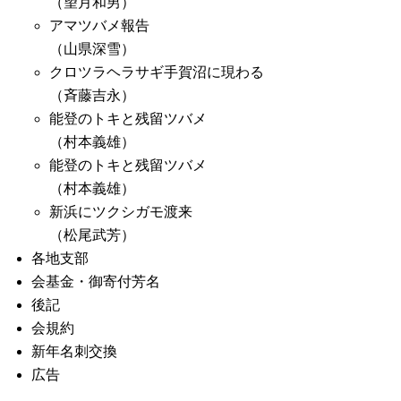
（望月和男）
アマツバメ報告
（山県深雪）
クロツラヘラサギ手賀沼に現わる
（斉藤吉永）
能登のトキと残留ツバメ
（村本義雄）
能登のトキと残留ツバメ
（村本義雄）
新浜にツクシガモ渡来
（松尾武芳）
各地支部
会基金・御寄付芳名
後記
会規約
新年名刺交換
広告