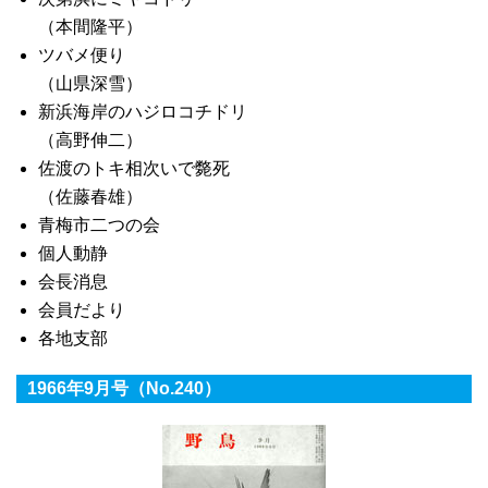
（本間隆平）
ツバメ便り
（山県深雪）
新浜海岸のハジロコチドリ
（高野伸二）
佐渡のトキ相次いで斃死
（佐藤春雄）
青梅市二つの会
個人動静
会長消息
会員だより
各地支部
1966年9月号（No.240）