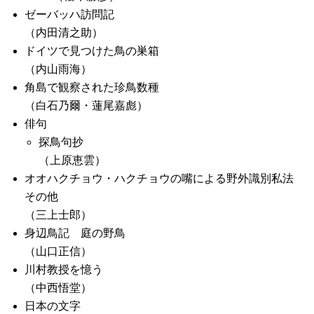
ゼーバッハ訪問記
（内田清之助）
ドイツで見つけた鳥の巣箱
（内山雨海）
角島で観察された珍鳥数種
（白石乃爾・蓮尾嘉彪）
俳句
探鳥句抄
（上原恵雲）
オオハクチョウ・ハクチョウの嘴による野外識別私法
その他
（三上士郎）
身辺鳥記 庭の野鳥
（山口正信）
川村教授を憶う
（中西悟堂）
日本の文字