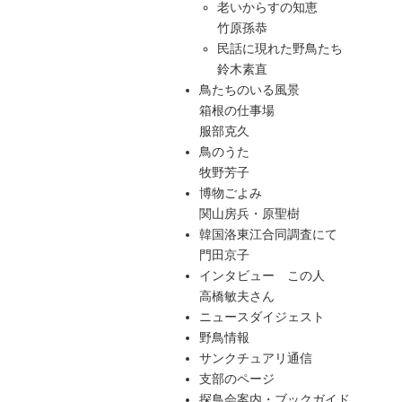
老いからすの知恵
竹原孫恭
民話に現れた野鳥たち
鈴木素直
鳥たちのいる風景
箱根の仕事場
服部克久
鳥のうた
牧野芳子
博物ごよみ
関山房兵・原聖樹
韓国洛東江合同調査にて
門田京子
インタビュー この人
高橋敏夫さん
ニュースダイジェスト
野鳥情報
サンクチュアリ通信
支部のページ
探鳥会案内・ブックガイド