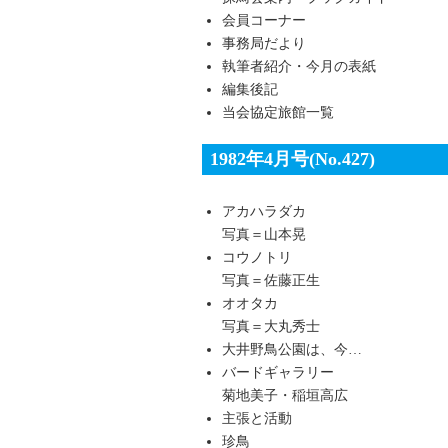
会員コーナー
事務局だより
執筆者紹介・今月の表紙
編集後記
当会協定旅館一覧
1982年4月号(No.427)
アカハラダカ
写真＝山本晃
コウノトリ
写真＝佐藤正生
オオタカ
写真＝大丸秀士
大井野鳥公園は、今…
バードギャラリー
菊地美子・稲垣高広
主張と活動
珍鳥