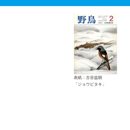
表紙：古谷益朗
「ジョウビタキ」