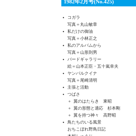
1982年2月号(No.425)
コガラ
写真＝丸山敏章
私だけの御油
写真＝小林正之
私のアルバムから
写真＝山形則男
バードギャラリー
絵＝山本正臣・五十嵐幸夫
ヤンバルクイナ
写真＝尾崎清明
主張と活動
つばさ
翼のはたらき 東昭
翼の形態と適応 杉本剛
翼を持つ神々 高野昭
鳥たちのいる風景
おちこぼれ野鳥日記