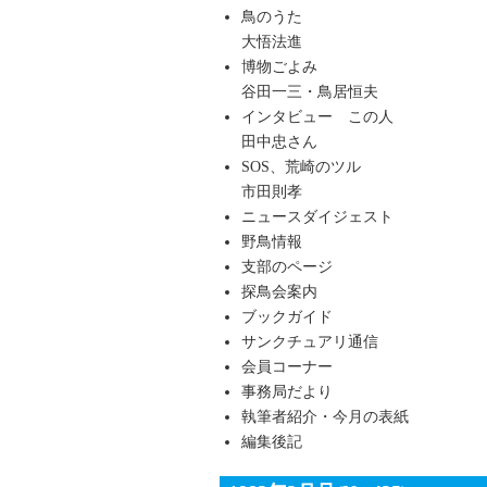
鳥のうた
大悟法進
博物ごよみ
谷田一三・鳥居恒夫
インタビュー この人
田中忠さん
SOS、荒崎のツル
市田則孝
ニュースダイジェスト
野鳥情報
支部のページ
探鳥会案内
ブックガイド
サンクチュアリ通信
会員コーナー
事務局だより
執筆者紹介・今月の表紙
編集後記