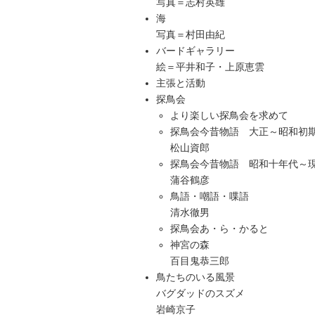
写真＝志村英雄
海
写真＝村田由紀
バードギャラリー
絵＝平井和子・上原恵雲
主張と活動
探鳥会
より楽しい探鳥会を求めて
探鳥会今昔物語 大正～昭和初
松山資郎
探鳥会今昔物語 昭和十年代～
蒲谷鶴彦
鳥語・嘲語・喋語
清水徹男
探鳥会あ・ら・かると
神宮の森
百目鬼恭三郎
鳥たちのいる風景
バグダッドのスズメ
岩崎京子