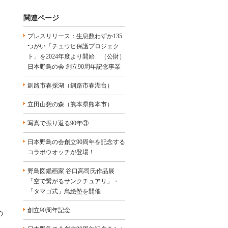
関連ページ
プレスリリース：生息数わずか135
つがい「チュウヒ保護プロジェク
ト」を2024年度より開始 （公財）
日本野鳥の会 創立90周年記念事業
釧路市春採湖（釧路市春湖台）
立田山憩の森（熊本県熊本市）
写真で振り返る90年③
日本野鳥の会創立90周年を記念する
コラボウオッチが登場！
野鳥図鑑画家 谷口高司氏作品展
「空で繋がるサンクチュアリ」・
「タマゴ式」鳥絵塾を開催
創立90周年記念
の