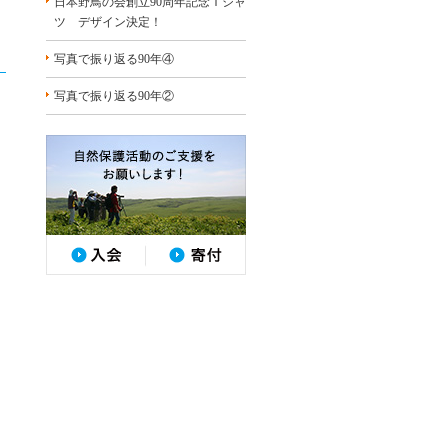
日本野鳥の会創立90周年記念Ｔシャ
ツ デザイン決定！
写真で振り返る90年④
写真で振り返る90年②