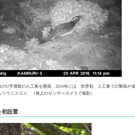
のU字溝製の人工巣を開発。2016年には、世界初、人工巣での繁殖が
ムリウミスズメ。（無人のセンサーカメラで撮影）
を初設置