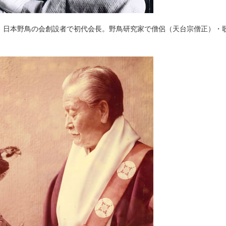
月11日没。日本野鳥の会創設者で初代会長。野鳥研究家で僧侶（天台宗僧正）・