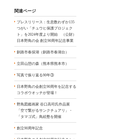
関連ページ
プレスリリース：生息数わずか135
つがい「チュウヒ保護プロジェク
ト」を2024年度より開始 （公財）
日本野鳥の会 創立90周年記念事業
釧路市春採湖（釧路市春湖台）
立田山憩の森（熊本県熊本市）
写真で振り返る90年③
日本野鳥の会創立90周年を記念する
コラボウオッチが登場！
野鳥図鑑画家 谷口高司氏作品展
「空で繋がるサンクチュアリ」・
「タマゴ式」鳥絵塾を開催
創立90周年記念