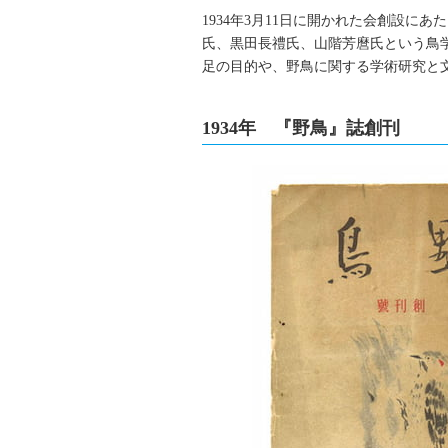
1934年3月11日に開かれた会創設
氏、黒田長禮氏、山階芳麿氏という鳥
足の目的や、野鳥に関する学術研究と
1934年 『野鳥』誌創刊