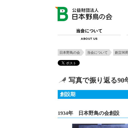
日本野鳥の会
当会について
創立90
写真で振り返る90
創設期
1934年 日本野鳥の会創設