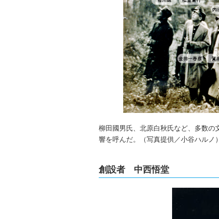
柳田國男氏、北原白秋氏など、多数の
響を呼んだ。（写真提供／小谷ハルノ
創設者 中西悟堂