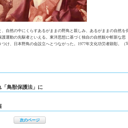
と、自然の中にくらすあるがままの野鳥と親しみ、あるがままの自然を
保護運動の先駆者といえる。東洋思想に基づく独自の自然観や斬新な思
つけ、日本野鳥の会設立へとつながった。1977年文化功労者顕彰。（
され「鳥獣保護法」に
催
次のページ