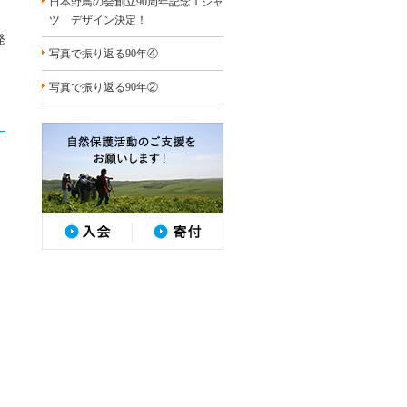
日本野鳥の会創立90周年記念Ｔシャ
ツ デザイン決定！
発
写真で振り返る90年④
写真で振り返る90年②