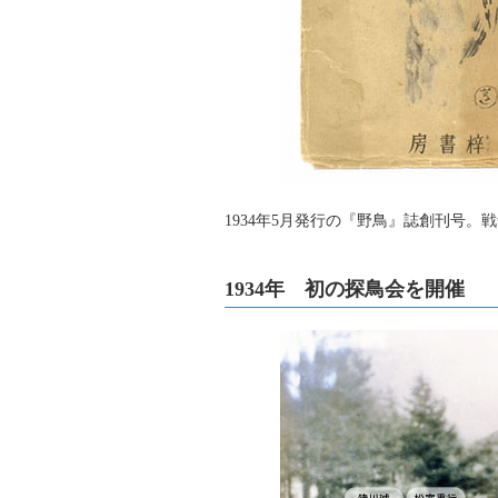
1934年5月発行の『野鳥』誌創刊号。戦
1934年 初の探鳥会を開催