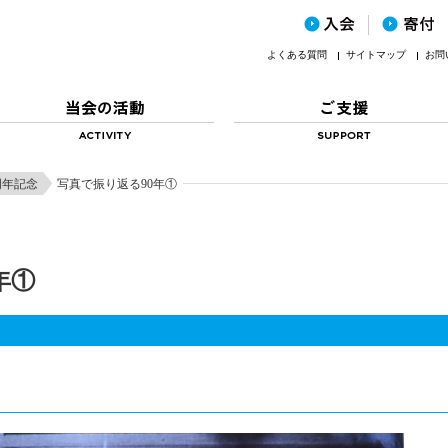
よくある質問
サイトマップ
お問
周年記念
写真で振り返る90年①
年①