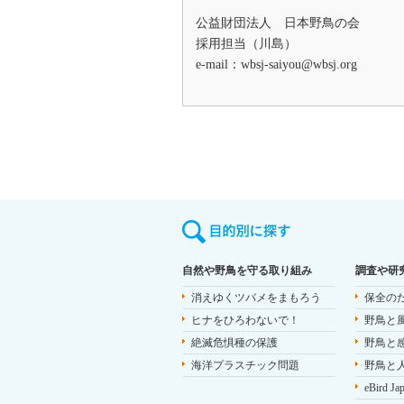
公益財団法人 日本野鳥の会
採用担当（川島）
e-mail：
wbsj-saiyou@wbsj.org
自然や野鳥を守る取り組み
調査や研
消えゆくツバメをまもろう
保全の
ヒナをひろわないで！
野鳥と
絶滅危惧種の保護
野鳥と
海洋プラスチック問題
野鳥と
eBird Ja