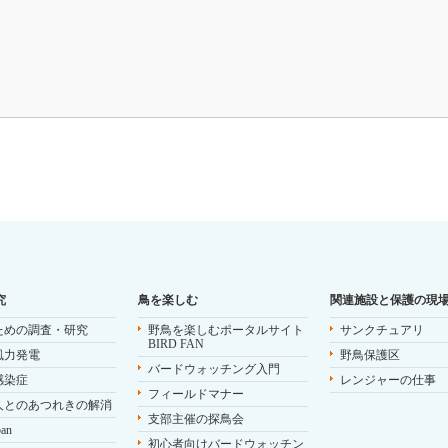
究
鳥を楽しむ
関連施設と保護の現
ための調査・研究
野鳥を楽しむポータルサイト
サンクチュアリ
BIRD FAN
風力発電
野鳥保護区
バードウォッチング入門
感染症
レンジャーの仕事
フィールドマナー
人とのあつれきの解消
支部主催の探鳥会
pan
初心者向けバードウォッチン