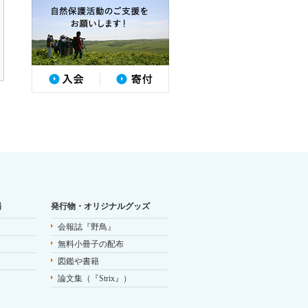
場
発行物・オリジナルグッズ
会報誌『野鳥』
無料小冊子の配布
図鑑や書籍
論文集（『Strix』）