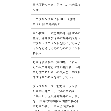
勇払原野を支える美々川の自然環境
を守る
モニタリングサイト1000（森林・
草原） 陸生鳥類調査
苫小牧圏・千歳恵庭圏都市計画域の
整備、開発及び保全の方針の課題～
パブリックコメントを提出してみよ
うかなと考える方のためのポイント
解説～
野鳥保護資料集 第30集「これか
らの風力発電と環境影響評価 ～再
生可能エネルギーの導入と、生物多
様性保全の両立を目指して～」
プレスリリース：北海道・ラムサー
ル条約湿地ウトナイ湖の生命線
「美々川」流域開発方針の差し戻し
を― 国内3大環境保全団体である日
本野鳥の会、日本自然保護協会、