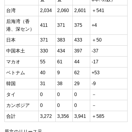
台湾
2,034
2,060
2,601
＋541
后海湾（香
411
371
375
+4
港、深セン）
日本
371
383
433
＋50
中国本土
330
434
397
-37
マカオ
55
61
44
-17
ベトナム
40
9
62
+53
韓国
31
38
29
-9
タイ
0
0
0
－
カンボジア
0
0
0
－
合計
3,272
3,356
3,941
＋585
原文のリリース元