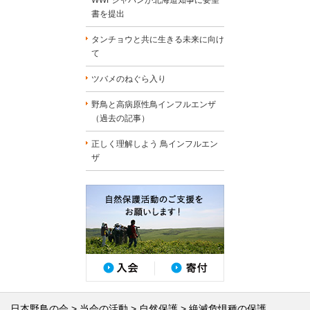
WWFジャパンが北海道知事に要望
書を提出
タンチョウと共に生きる未来に向け
て
ツバメのねぐら入り
野鳥と高病原性鳥インフルエンザ
（過去の記事）
正しく理解しよう 鳥インフルエン
ザ
日本野鳥の会
当会の活動
自然保護
絶滅危惧種の保護