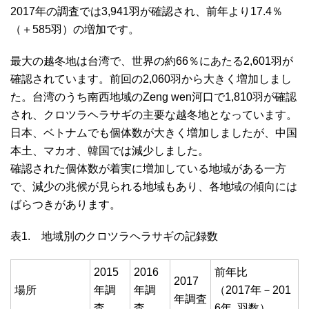
2017年の調査では3,941羽が確認され、前年より17.4％
（＋585羽）の増加です。
最大の越冬地は台湾で、世界の約66％にあたる2,601羽が
確認されています。前回の2,060羽から大きく増加しまし
た。台湾のうち南西地域のZeng wen河口で1,810羽が確認
され、クロツラヘラサギの主要な越冬地となっています。
日本、ベトナムでも個体数が大きく増加しましたが、中国
本土、マカオ、韓国では減少しました。
確認された個体数が着実に増加している地域がある一方
で、減少の兆候が見られる地域もあり、各地域の傾向には
ばらつきがあります。
表1. 地域別のクロツラヘラサギの記録数
2015
2016
前年比
2017
場所
年調
年調
（2017年－201
年調査
査
査
6年. 羽数）