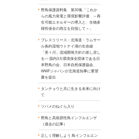
野鳥保護資料集 第30集「これか
らの風力発電と環境影響評価 ～再
生可能エネルギーの導入と、生物多
様性保全の両立を目指して～」
プレスリリース：北海道・ラムサー
ル条約湿地ウトナイ湖の生命線
「美々川」流域開発方針の差し戻し
を― 国内3大環境保全団体である日
本野鳥の会、日本自然保護協会、
WWFジャパンが北海道知事に要望
書を提出
タンチョウと共に生きる未来に向け
て
ツバメのねぐら入り
野鳥と高病原性鳥インフルエンザ
（過去の記事）
正しく理解しよう 鳥インフルエン