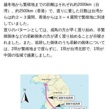
越冬地から繁殖地までの距離はそれぞれ約2000km（台
湾）、約2500km（香港）で、渡りに要した日数は台湾か
らは約２～３週間、香港からは３～４週間で繁殖地に到達
していました。
渡りのパターンとしては、成鳥の方が早く渡り始め、非繁
殖個体などの若齢個体の方が遅く渡り始めることが示唆さ
れました。また、追跡した個体のうち若齢の個体について
は、2羽が繁殖地まで渡らずに、1羽が台湾北部で、1羽が
中国の塩城で越夏しました。