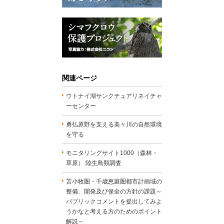
関連ページ
ウトナイ湖サンクチュアリネイチャ
ーセンター
勇払原野を支える美々川の自然環境
を守る
モニタリングサイト1000（森林・
草原） 陸生鳥類調査
苫小牧圏・千歳恵庭圏都市計画域の
整備、開発及び保全の方針の課題～
パブリックコメントを提出してみよ
うかなと考える方のためのポイント
解説～