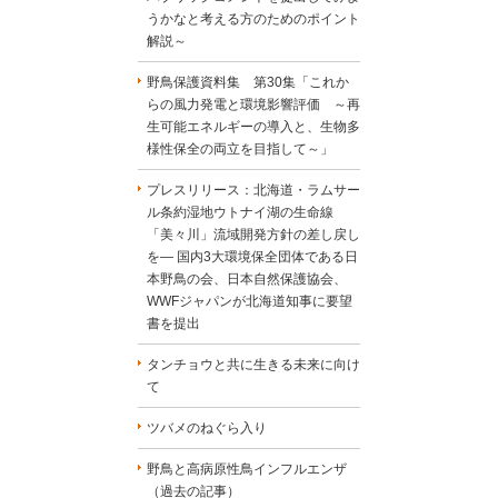
うかなと考える方のためのポイント
解説～
野鳥保護資料集 第30集「これか
らの風力発電と環境影響評価 ～再
生可能エネルギーの導入と、生物多
様性保全の両立を目指して～」
プレスリリース：北海道・ラムサー
ル条約湿地ウトナイ湖の生命線
「美々川」流域開発方針の差し戻し
を― 国内3大環境保全団体である日
本野鳥の会、日本自然保護協会、
WWFジャパンが北海道知事に要望
書を提出
タンチョウと共に生きる未来に向け
て
ツバメのねぐら入り
野鳥と高病原性鳥インフルエンザ
（過去の記事）