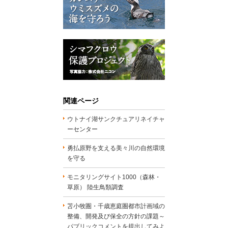
関連ページ
ウトナイ湖サンクチュアリネイチャ
ーセンター
勇払原野を支える美々川の自然環境
を守る
モニタリングサイト1000（森林・
草原） 陸生鳥類調査
苫小牧圏・千歳恵庭圏都市計画域の
整備、開発及び保全の方針の課題～
パブリックコメントを提出してみよ