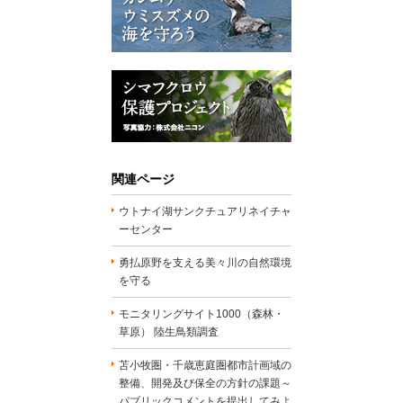
関連ページ
ウトナイ湖サンクチュアリネイチャ
ーセンター
勇払原野を支える美々川の自然環境
を守る
モニタリングサイト1000（森林・
草原） 陸生鳥類調査
苫小牧圏・千歳恵庭圏都市計画域の
整備、開発及び保全の方針の課題～
パブリックコメントを提出してみよ