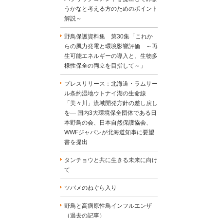
うかなと考える方のためのポイント
解説～
野鳥保護資料集 第30集「これか
らの風力発電と環境影響評価 ～再
生可能エネルギーの導入と、生物多
様性保全の両立を目指して～」
プレスリリース：北海道・ラムサー
ル条約湿地ウトナイ湖の生命線
「美々川」流域開発方針の差し戻し
を― 国内3大環境保全団体である日
本野鳥の会、日本自然保護協会、
WWFジャパンが北海道知事に要望
書を提出
タンチョウと共に生きる未来に向け
て
ツバメのねぐら入り
野鳥と高病原性鳥インフルエンザ
（過去の記事）