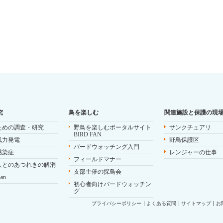
究
鳥を楽しむ
関連施設と保護の現
ための調査・研究
野鳥を楽しむポータルサイト
サンクチュアリ
BIRD FAN
風力発電
野鳥保護区
バードウォッチング入門
感染症
レンジャーの仕事
フィールドマナー
人とのあつれきの解消
支部主催の探鳥会
pan
初心者向けバードウォッチン
グ
プライバシーポリシー
よくある質問
サイトマップ
お