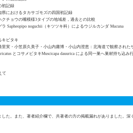
の初記録
知県におけるタカサゴモズの四国初記録
ハクチョウの嘴模様3タイプの地域差，過去との比較
heopipo noguchii（キツツキ科）によるウジルカンダ Mucuna
るキビタキ
崎里実・小笠原久美子・小山内庸博・小山内澄恵：北海道で観察された
s divaricatus とコサメビタキMuscicapa dauurica による同一巣へ巣材持ち込み
かえて
ました。また、著者紹介欄で、共著者の方の掲載漏れがありました。深