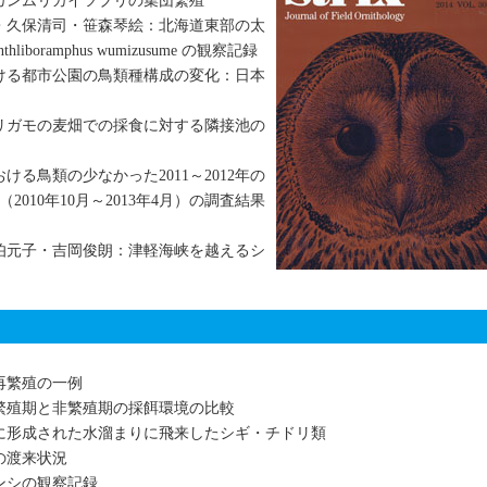
カンムリカイツブリの集団繁殖
・久保清司・笹森琴絵：北海道東部の太
oramphus wumizusume の観察記録
ける都市公園の鳥類種構成の変化：日本
リガモの麦畑での採食に対する隣接池の
る鳥類の少なかった2011～2012年の
010年10月～2013年4月）の調査結果
伯元子・吉岡俊朗：津軽海峡を越えるシ
再繁殖の一例
繁殖期と非繁殖期の採餌環境の比較
に形成された水溜まりに飛来したシギ・チドリ類
の渡来状況
ンシの観察記録