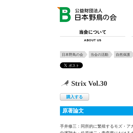
日本野鳥の会
当会の活動
自然保護
Strix Vol.30
購入する
原著論文
手井修三：同所的に繁殖するモズ・ア