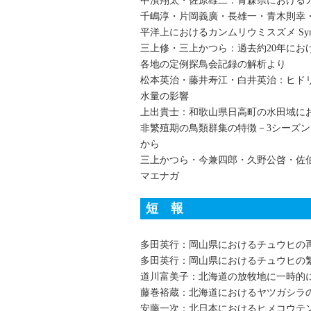
中濱翔太・佐原雄二：青森県における
千嶋淳・片岡義廣・長雄一・青木則幸
平洋上におけるカンムリウミスズメ Synthlib
三上修・三上かつら：過去約20年にお
各地の定例探鳥会記録の解析より
松本英治・藤井寿江・白井英治：ヒド
水量の影響
上出貴士：和歌山県日高町の水田域におけ
非繁殖期の鳥類群集の特徴－3シーズン（2
から
三上かつら・今兼四郎・久野公啓・佐
マエナガ
短 報
多田英行：岡山県におけるチュウヒの
多田英行：岡山県におけるチュウヒの
道川富美子：北海道の放牧地に一時的
藤巻裕蔵：北海道におけるヤツガシラ
安藤一次：北日本におけるヒメコウテ