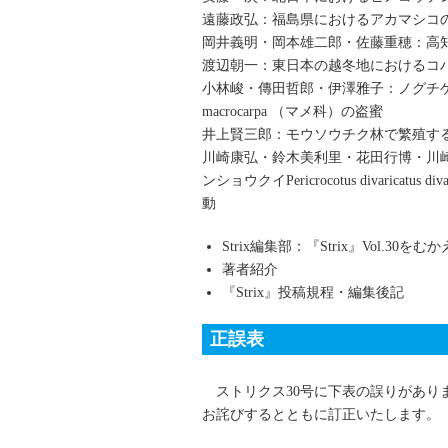
遠藤政弘：福島県におけるアカマシコ
岡井義明・岡本雄二郎・佐藤重穂：高
渡辺朝一：東日本の越冬地におけるコ
小林峻・傳田哲郎・伊澤雅子：ノグチゲラ Sap
macrocarpa （マメ科）の盗蜜
井上賢三郎：モウソウチク林で繁殖す
川崎康弘・鈴木美利里・花田行博・川
ンショウクイPericrocotus divaricatu
動
Strix編集部：『Strix』Vol.30をむ
著者紹介
『Strix』投稿規程・編集後記
正誤表
ストリクス30号に下表の誤りがあり
お詫びするとともに訂正いたします。