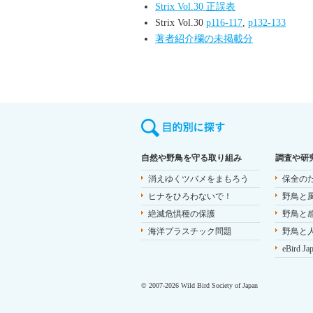
Strix Vol.30 正誤表
Strix Vol.30
p116-117
,
p132-133
著者紹介欄の未掲載分
自然や野鳥を守る取り組み
調査や研
消えゆくツバメをまもろう
保全の
ヒナをひろわないで！
野鳥と
絶滅危惧種の保護
野鳥と
海洋プラスチック問題
野鳥と
eBird Ja
© 2007-2026 Wild Bird Society of Japan