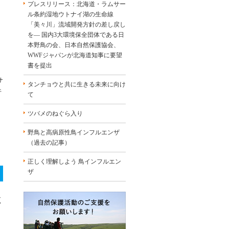
プレスリリース：北海道・ラムサー
ル条約湿地ウトナイ湖の生命線
「美々川」流域開発方針の差し戻し
を― 国内3大環境保全団体である日
本野鳥の会、日本自然保護協会、
WWFジャパンが北海道知事に要望
書を提出
サ
タンチョウと共に生きる未来に向け
行
て
ツバメのねぐら入り
野鳥と高病原性鳥インフルエンザ
（過去の記事）
正しく理解しよう 鳥インフルエン
ザ
く