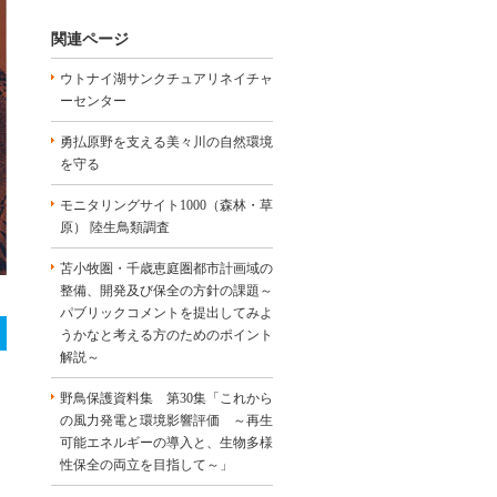
関連ページ
ウトナイ湖サンクチュアリネイチャ
ーセンター
勇払原野を支える美々川の自然環境
を守る
モニタリングサイト1000（森林・草
原） 陸生鳥類調査
苫小牧圏・千歳恵庭圏都市計画域の
整備、開発及び保全の方針の課題～
パブリックコメントを提出してみよ
うかなと考える方のためのポイント
解説～
野鳥保護資料集 第30集「これから
の風力発電と環境影響評価 ～再生
可能エネルギーの導入と、生物多様
性保全の両立を目指して～」