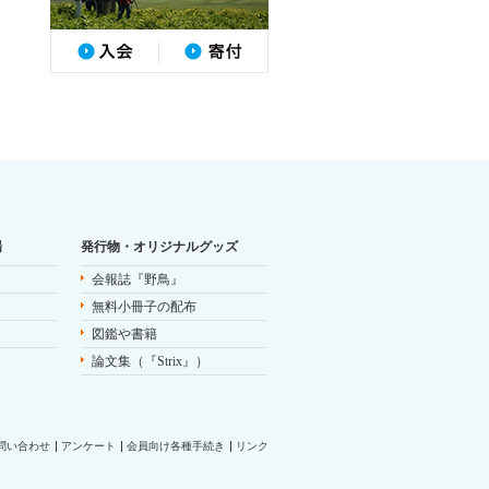
場
発行物・オリジナルグッズ
会報誌『野鳥』
無料小冊子の配布
図鑑や書籍
論文集（『Strix』）
問い合わせ
アンケート
会員向け各種手続き
リンク