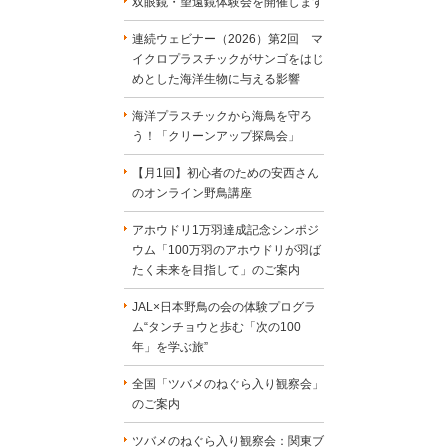
双眼鏡・望遠鏡体験会を開催します
連続ウェビナー（2026）第2回 マ
イクロプラスチックがサンゴをはじ
めとした海洋生物に与える影響
海洋プラスチックから海鳥を守ろ
う！「クリーンアップ探鳥会」
【月1回】初心者のための安西さん
のオンライン野鳥講座
アホウドリ1万羽達成記念シンポジ
ウム「100万羽のアホウドリが羽ば
たく未来を目指して」のご案内
JAL×日本野鳥の会の体験プログラ
ム“タンチョウと歩む「次の100
年」を学ぶ旅”
全国「ツバメのねぐら入り観察会」
のご案内
ツバメのねぐら入り観察会：関東ブ