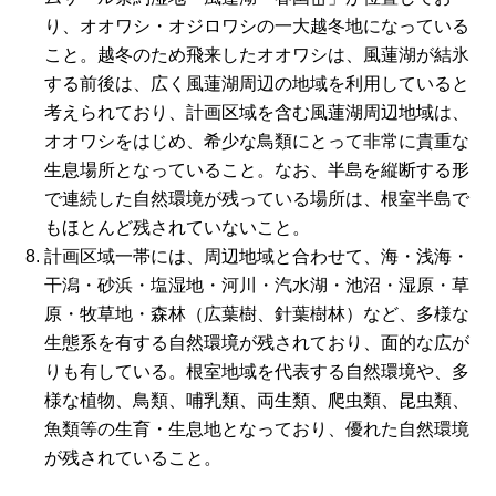
り、オオワシ・オジロワシの一大越冬地になっている
こと。越冬のため飛来したオオワシは、風蓮湖が結氷
する前後は、広く風蓮湖周辺の地域を利用していると
考えられており、計画区域を含む風蓮湖周辺地域は、
オオワシをはじめ、希少な鳥類にとって非常に貴重な
生息場所となっていること。なお、半島を縦断する形
で連続した自然環境が残っている場所は、根室半島で
もほとんど残されていないこと。
計画区域一帯には、周辺地域と合わせて、海・浅海・
干潟・砂浜・塩湿地・河川・汽水湖・池沼・湿原・草
原・牧草地・森林（広葉樹、針葉樹林）など、多様な
生態系を有する自然環境が残されており、面的な広が
りも有している。根室地域を代表する自然環境や、多
様な植物、鳥類、哺乳類、両生類、爬虫類、昆虫類、
魚類等の生育・生息地となっており、優れた自然環境
が残されていること。