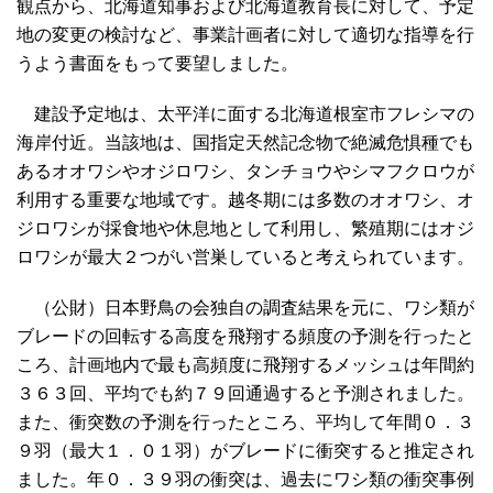
観点から、北海道知事および北海道教育長に対して、予定
地の変更の検討など、事業計画者に対して適切な指導を行
うよう書面をもって要望しました。
建設予定地は、太平洋に面する北海道根室市フレシマの
海岸付近。当該地は、国指定天然記念物で絶滅危惧種でも
あるオオワシやオジロワシ、タンチョウやシマフクロウが
利用する重要な地域です。越冬期には多数のオオワシ、オ
ジロワシが採食地や休息地として利用し、繁殖期にはオジ
ロワシが最大２つがい営巣していると考えられています。
（公財）日本野鳥の会独自の調査結果を元に、ワシ類が
ブレードの回転する高度を飛翔する頻度の予測を行ったと
ころ、計画地内で最も高頻度に飛翔するメッシュは年間約
３６３回、平均でも約７９回通過すると予測されました。
また、衝突数の予測を行ったところ、平均して年間０．３
９羽（最大１．０１羽）がブレードに衝突すると推定され
ました。年０．３９羽の衝突は、過去にワシ類の衝突事例