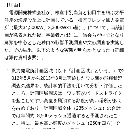
【理由】
電源開発株式会社が、根室市別当賀と初田牛を結ぶ太平
洋岸の海岸段丘上に計画している「根室フレシマ風力発電
所（最大34,500kW、2,300kW×15基）」について、当該計
画が発表された後、事業者とは別に、当会らが中心となり
鳥類を中心とした独自の影響予測調査や文献調査を実施し
た。その結果、以下のような実態が明らかとなった（詳細
は添付資料参照）。
風力発電所計画区域（以下「計画区域」という。）で2
012年5月から2013年3月に実施したワシ類の飛翔状況
調査の結果を、統計学的手法を用いて分析・評価した
ところ、計画区域周辺は、ワシ類がバードストライク
を起こしやすい高度を飛翔する頻度が高い場所が多く
を占めており、計画区域全体（235メッシュ）の合計
では年間約18,500メッシュ通過すると予測されたこ
と。特に、最も高い頻度のメッシュ（250m四方）で