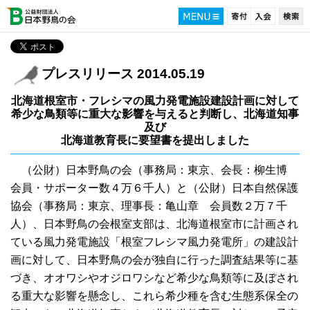
プレスリリース 2014.05.19
北海道根室市・フレシマの風力発電施設建設計画に対して
希少な鳥類等に重大な影響を与えると判断し、北海道知事
及び
北海道教育長に要望書を提出しました
（公財）日本野鳥の会（事務局：東京、会長：柳生博
会員・サポーター数４万６千人）と（公財）日本自然保護
協会（事務局：東京、理事長：亀山章 会員数２万７千
人）、日本野鳥の会根室支部は、北海道根室市に計画され
ている風力発電施設「根室フレシマ風力発電所」の建設計
画に対して、日本野鳥の会が独自に行った調査結果等に基
づき、オオワシやオジロワシなど希少な鳥類等に及ぼされ
る重大な影響を懸念し、これら希少種を含む生態系保全の