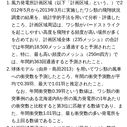
風力発電所計画区域（以下「計画区域」という。）で2
012年5月から2013年3月に実施したワシ類の飛翔状況
調査の結果を、統計学的手法を用いて分析・評価した
ところ、計画区域周辺は、ワシ類がバードストライク
を起こしやすい高度を飛翔する頻度が高い場所が多く
を占めており、計画区域全体（235メッシュ）の合計
では年間約18,500メッシュ通過すると予測されたこ
と。特に、最も高い頻度のメッシュ（250m四方）で
は、年間約363回通過すると予測されたこと。
球体モデル（由井・島田2013）を用いてワシ類の風車
への衝突数を予測したところ、年間の衝突予測数が平
均で0.39羽、最大で1.01羽と推定されたこと。
なお、年間衝突数0.39羽という数値は、ワシ類の衝
突事例のある北海道内8か所の風力発電所の1年あたり
の衝突数と比較すると第3位に匹敵する数値であり、ま
た、年間衝突数1.01羽は、最も衝突数の多い発電所を
も上回る数値であること。