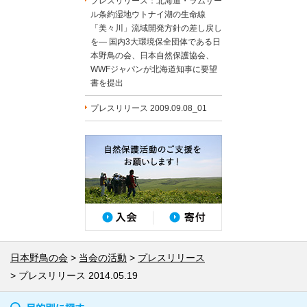
プレスリリース：北海道・ラムサー
ル条約湿地ウトナイ湖の生命線
「美々川」流域開発方針の差し戻し
を― 国内3大環境保全団体である日
本野鳥の会、日本自然保護協会、
WWFジャパンが北海道知事に要望
書を提出
プレスリリース 2009.09.08_01
日本野鳥の会
当会の活動
プレスリリース
プレスリリース 2014.05.19