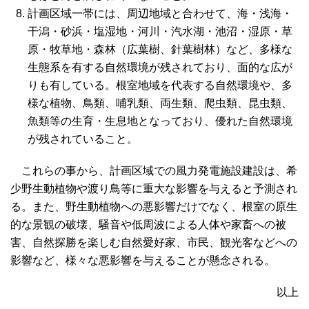
計画区域一帯には、周辺地域と合わせて、海・浅海・
干潟・砂浜・塩湿地・河川・汽水湖・池沼・湿原・草
原・牧草地・森林（広葉樹、針葉樹林）など、多様な
生態系を有する自然環境が残されており、面的な広が
りも有している。根室地域を代表する自然環境や、多
様な植物、鳥類、哺乳類、両生類、爬虫類、昆虫類、
魚類等の生育・生息地となっており、優れた自然環境
が残されていること。
これらの事から、計画区域での風力発電施設建設は、希
少野生動植物や渡り鳥等に重大な影響を与えると予測され
る。また、野生動植物への悪影響だけでなく、根室の原生
的な景観の破壊、騒音や低周波による人体や家畜への被
害、自然探勝を楽しむ自然愛好家、市民、観光客などへの
影響など、様々な悪影響を与えることが懸念される。
以上