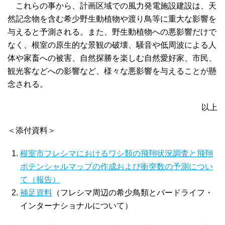
これらの事から、計画区域での風力発電施設建設は、天
然記念物を含む希少野生動植物や渡り鳥等に重大な影響を
与えると予測される。また、野生動植物への悪影響だけで
なく、根室の原生的な景観の破壊、騒音や低周波による人
体や家畜への被害、自然探勝を楽しむ自然愛好家、市民、
観光客などへの影響など、様々な悪影響を与えることが懸
念される。
以上
＜添付資料＞
根室市フレシマにおけるワシ類の飛翔状況調査と飛翔
ポテンシャルマップの作成および衝突数の予測につい
て（報告）
補足資料
（フレシマ周辺の希少鳥類とバードライフ・
インターナショナルについて）