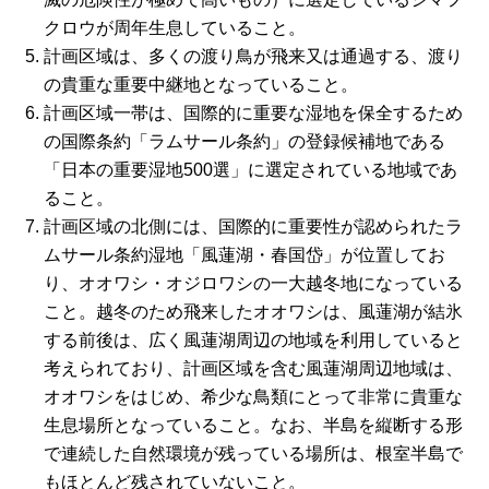
クロウが周年生息していること。
計画区域は、多くの渡り鳥が飛来又は通過する、渡り
の貴重な重要中継地となっていること。
計画区域一帯は、国際的に重要な湿地を保全するため
の国際条約「ラムサール条約」の登録候補地である
「日本の重要湿地500選」に選定されている地域であ
ること。
計画区域の北側には、国際的に重要性が認められたラ
ムサール条約湿地「風蓮湖・春国岱」が位置してお
り、オオワシ・オジロワシの一大越冬地になっている
こと。越冬のため飛来したオオワシは、風蓮湖が結氷
する前後は、広く風蓮湖周辺の地域を利用していると
考えられており、計画区域を含む風蓮湖周辺地域は、
オオワシをはじめ、希少な鳥類にとって非常に貴重な
生息場所となっていること。なお、半島を縦断する形
で連続した自然環境が残っている場所は、根室半島で
もほとんど残されていないこと。