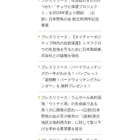
プレスリリース：生息数わずか135
つがい「チュウヒ保護プロジェク
ト」を2024年度より開始 （公
財）日本野鳥の会 創立90周年記念
事業
プレスリリース：【ネイチャーポジ
ティブ時代の自然保護】シマフクロ
ウの生息地を守るために日本製紙株
式会社との協働を強化
プレスリリース：バードウォッチン
グの一年がわかる！ パンフレット
『超独断！バードウォッチングカレ
ンダー』を 無料プレゼント！
プレスリリース：ラムサール条約湿
地「ウトナイ湖」の生命線である
美々川に開発の恐れ――(公財)日本
野鳥の会が苫小牧市の「(仮称)美沢
地区土地利用方針」に対して取り下
げを求める要望書を提出