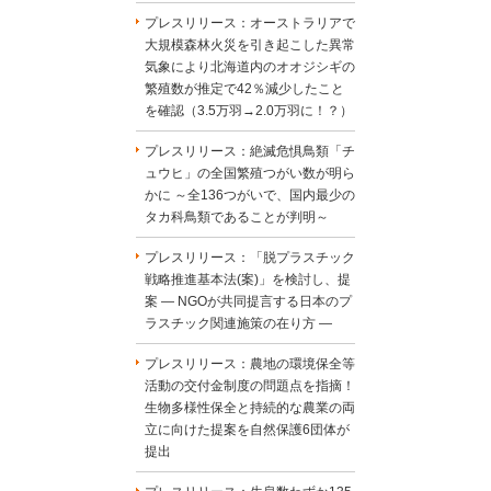
プレスリリース：オーストラリアで
大規模森林火災を引き起こした異常
気象により北海道内のオオジシギの
繁殖数が推定で42％減少したこと
を確認（3.5万羽→2.0万羽に！？）
プレスリリース：絶滅危惧鳥類「チ
ュウヒ」の全国繁殖つがい数が明ら
かに ～全136つがいで、国内最少の
タカ科鳥類であることが判明～
プレスリリース：「脱プラスチック
戦略推進基本法(案)」を検討し、提
案 ― NGOが共同提言する日本のプ
ラスチック関連施策の在り方 ―
プレスリリース：農地の環境保全等
活動の交付金制度の問題点を指摘！
生物多様性保全と持続的な農業の両
立に向けた提案を自然保護6団体が
提出