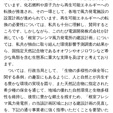
ています。化石燃料や原子力から再生可能エネルギーへの
転換が推進され、その一環として、各地で風力発電施設の
設置計画が進められています。再生可能エネルギーへの転
換の必要性については、私共も十分に理解し、賛同すると
ころです。しかしながら、このたび電源開発株式会社が計
画している「根室フレシマ風力発電所の建設計画」につい
ては、私共が独自に取り組んだ環境影響予測調査の結果か
ら、国指定天然記念物であるオオワシやオジロワシなど希
少な鳥類を含む生態系に重大な支障を及ぼすと考えており
ます。
ついては、行政当局として、「生物の多様性の保全等に
関する条例」の趣旨にもあるように、人と自然とが共生す
る豊かな環境の実現を図り、また天然記念物に指定された
希少種の保全を通じて、地域の優れた自然環境と生物多様
性を維持し、後世に豊かな郷土を残すため、「根室フレシ
マ風力発電所」の当該計画区域における建設計画の見直し
を、下記の通り事業者に強く指導いただくことを要望いた