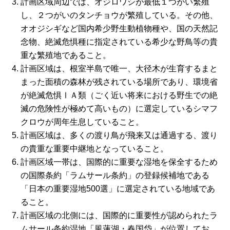
計画区域周辺では、オジロワシが最低１つがい繁殖
し、２つがいのタンチョウが繁殖している。その他、
オオジシギなど国内希少野生動植物種や、国の天然記
念物、絶滅危惧種に指定されている希少な野鳥等の貴
重な繁殖地であること。
計画区域は、根室半島で唯一、大径木が生育するまと
まった面積の森林が残されている場所であり、環境省
が絶滅危惧ⅠＡ類（ごく近い将来における野生での絶
滅の危険性が極めて高いもの）に選定しているシマフ
クロウが周年生息していること。
計画区域は、多くの渡り鳥が飛来又は通過する、渡り
の貴重な重要中継地となっていること。
計画区域一帯は、国際的に重要な湿地を保全するため
の国際条約「ラムサール条約」の登録候補地である
「日本の重要湿地500選」に選定されている地域であ
ること。
計画区域の北側には、国際的に重要性が認められたラ
ムサール条約湿地「風蓮湖・春国岱」が位置してお