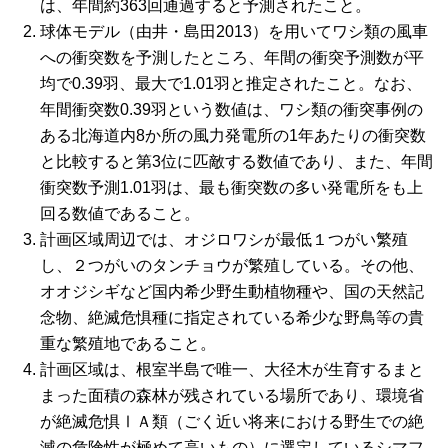
は、年間約363回通過すると予測されたこと。
球体モデル（由井・島田2013）を用いてワシ類の風車
への衝突数を予測したところ、年間の衝突予測数が平
均で0.39羽、最大で1.01羽と推定されたこと。なお、
年間衝突数0.39羽という数値は、ワシ類の衝突事例の
ある北海道内8か所の風力発電所の1年あたりの衝突数
と比較すると第3位に匹敵する数値であり、また、年間
衝突数予測1.01羽は、最も衝突数の多い発電所をも上
回る数値であること。
計画区域周辺では、オジロワシが最低１つがい繁殖
し、２つがいのタンチョウが繁殖している。その他、
オオジシギなど国内希少野生動植物種や、国の天然記
念物、絶滅危惧種に指定されている希少な野鳥等の貴
重な繁殖地であること。
計画区域は、根室半島で唯一、大径木が生育するまと
まった面積の森林が残されている場所であり、環境省
が絶滅危惧ⅠＡ類（ごく近い将来における野生での絶
滅の危険性が極めて高いもの）に選定しているシマフ