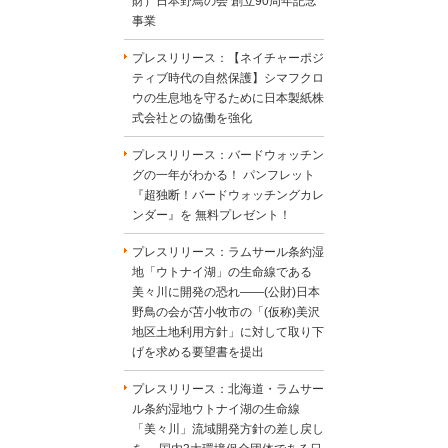
財）日本野鳥の会 創立90周年記念
事業
プレスリリース：【ネイチャーポジ
ティブ時代の自然保護】シマフクロ
ウの生息地を守るために日本製紙株
式会社との協働を強化
プレスリリース：バードウォッチン
グの一年がわかる！ パンフレット
『超独断！バードウォッチングカレ
ンダー』を 無料プレゼント！
プレスリリース：ラムサール条約湿
地「ウトナイ湖」の生命線である
美々川に開発の恐れ――(公財)日本
野鳥の会が苫小牧市の「(仮称)美沢
地区土地利用方針」に対して取り下
げを求める要望書を提出
プレスリリース：北海道・ラムサー
ル条約湿地ウトナイ湖の生命線
「美々川」流域開発方針の差し戻し