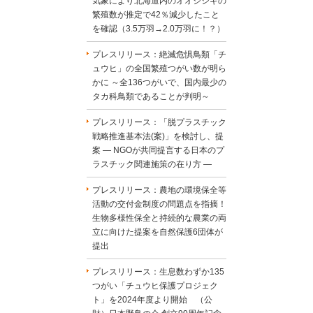
気象により北海道内のオオジシギの
繁殖数が推定で42％減少したこと
を確認（3.5万羽→2.0万羽に！？）
プレスリリース：絶滅危惧鳥類「チ
ュウヒ」の全国繁殖つがい数が明ら
かに ～全136つがいで、国内最少の
タカ科鳥類であることが判明～
プレスリリース：「脱プラスチック
戦略推進基本法(案)」を検討し、提
案 ― NGOが共同提言する日本のプ
ラスチック関連施策の在り方 ―
プレスリリース：農地の環境保全等
活動の交付金制度の問題点を指摘！
生物多様性保全と持続的な農業の両
立に向けた提案を自然保護6団体が
提出
プレスリリース：生息数わずか135
つがい「チュウヒ保護プロジェク
ト」を2024年度より開始 （公