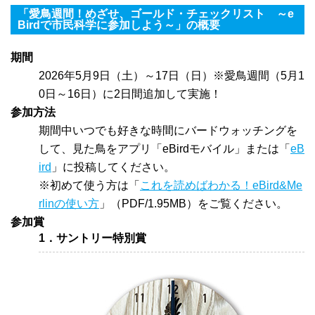
「愛鳥週間！めざせ、ゴールド・チェックリスト ～e
Birdで市民科学に参加しよう～」の概要
期間
2026年5月9日（土）～17日（日）※愛鳥週間（5月1
0日～16日）に2日間追加して実施！
参加方法
期間中いつでも好きな時間にバードウォッチングを
して、見た鳥をアプリ「eBirdモバイル」または「
eB
ird
」に投稿してください。
※初めて使う方は「
これを読めばわかる！eBird&Me
rlinの使い方
」（PDF/1.95MB）をご覧ください。
参加賞
1．サントリー特別賞