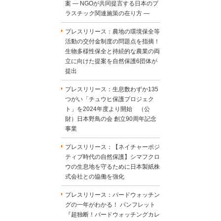
案 ― NGOが共同提言する日本のプ
ラスチック関連施策の在り方 ―
プレスリリース：農地の環境保全等
活動の交付金制度の問題点を指摘！
生物多様性保全と持続的な農業の両
立に向けた提案を自然保護6団体が
提出
プレスリリース：生息数わずか135
つがい「チュウヒ保護プロジェク
ト」を2024年度より開始 （公
財）日本野鳥の会 創立90周年記念
事業
プレスリリース：【ネイチャーポジ
ティブ時代の自然保護】シマフクロ
ウの生息地を守るために日本製紙株
式会社との協働を強化
プレスリリース：バードウォッチン
グの一年がわかる！ パンフレット
『超独断！バードウォッチングカレ