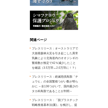
関連ページ
プレスリリース：オーストラリアで
大規模森林火災を引き起こした異常
気象により北海道内のオオジシギの
繁殖数が推定で42％減少したこと
を確認（3.5万羽→2.0万羽に！？）
プレスリリース：絶滅危惧鳥類「チ
ュウヒ」の全国繁殖つがい数が明ら
かに ～全136つがいで、国内最少の
タカ科鳥類であることが判明～
プレスリリース：「脱プラスチック
戦略推進基本法(案)」を検討し、提