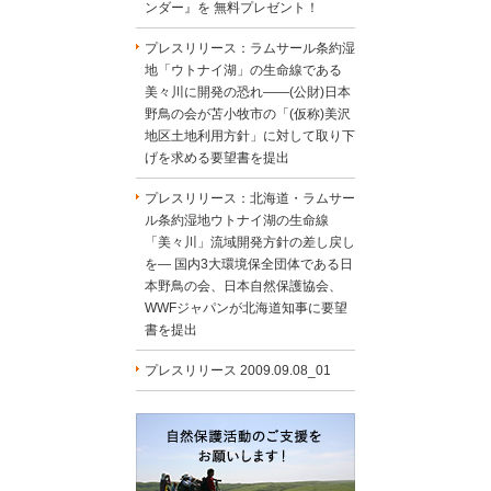
ンダー』を 無料プレゼント！
プレスリリース：ラムサール条約湿
地「ウトナイ湖」の生命線である
美々川に開発の恐れ――(公財)日本
野鳥の会が苫小牧市の「(仮称)美沢
地区土地利用方針」に対して取り下
げを求める要望書を提出
プレスリリース：北海道・ラムサー
ル条約湿地ウトナイ湖の生命線
「美々川」流域開発方針の差し戻し
を― 国内3大環境保全団体である日
本野鳥の会、日本自然保護協会、
WWFジャパンが北海道知事に要望
書を提出
プレスリリース 2009.09.08_01