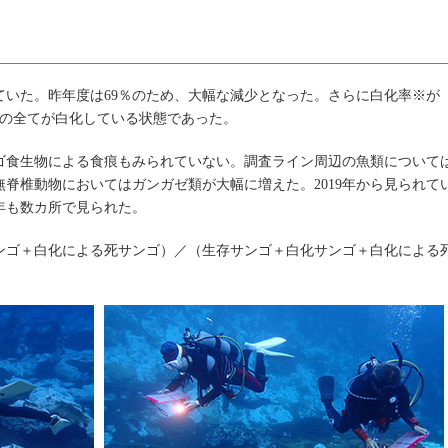
ていた。昨年度は69％のため、大幅な減少となった。さらに白化率※が
ゴの全てが白化している状態であった。
ゴ食生物による食痕もみられていない。調査ライン周辺の魚類について
脊椎動物においてはガンガゼ類が大幅に増えた。2019年から見られて
年も数カ所で見られた。
ンゴ＋白化による死サンゴ）／（生存サンゴ＋白化サンゴ＋白化による