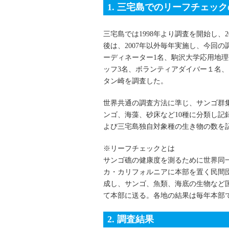
1. 三宅島でのリーフチェッ
三宅島では1998年より調査を開始し、
後は、2007年以外毎年実施し、今回
ーディネーター1名、駒沢大学応用地
ッフ3名、ボランティアダイバー１名
タン崎を調査した。
世界共通の調査方法に準じ、サンゴ群集
ンゴ、海藻、砂床など10種に分類し
よび三宅島独自対象種の生き物の数を
※リーフチェックとは
サンゴ礁の健康度を測るために世界同一
カ・カリフォルニアに本部を置く民間
成し、サンゴ、魚類、海底の生物など
て本部に送る。各地の結果は毎年本部
2. 調査結果