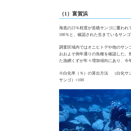
（1）富賀浜
海底の23％程度が造礁サンゴに覆われ
100％と、確認された生きているサン
調査区域内ではオニヒトデや他のサン
おおよそ例年通りの魚種を確認した。無
た漁網くずが年々増加傾向にあり、今
※白化率（％）の算出方法 （白化サ
サンゴ）×100