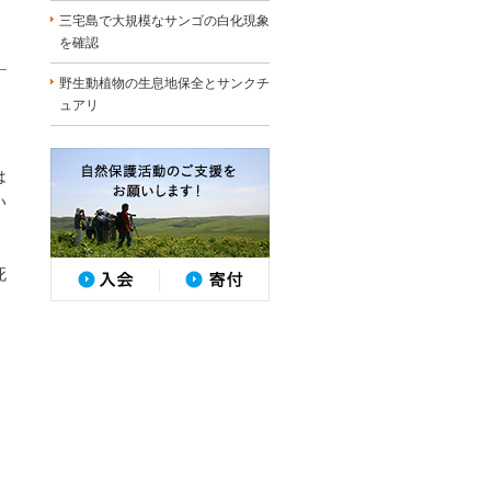
三宅島で大規模なサンゴの白化現象
を確認
野生動植物の生息地保全とサンクチ
ュアリ
は
い
死