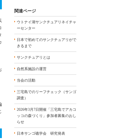
関連ページ
以
ウトナイ湖サンクチュアリネイチャ
コ
ーセンター
タ
日本で初めてのサンクチュアリがで
カ
きるまで
サンクチュアリとは
自然系施設の運営
お
当会の活動
三宅島でのリーフチェック（サンゴ
調査）
編
2026年3月7日開催「三宅島でアカコ
じ
ッコの森づくり」参加者募集のおし
らせ
日本サンゴ礁学会 研究発表