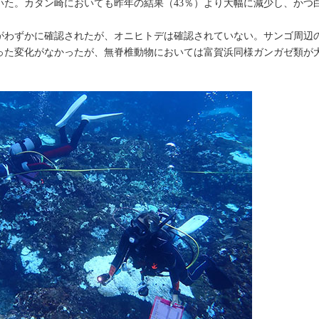
いた。カタン崎においても昨年の結果（43％）より大幅に減少し、かつ
。
がわずかに確認されたが、オニヒトデは確認されていない。サンゴ周辺
った変化がなかったが、無脊椎動物においては富賀浜同様ガンガゼ類が