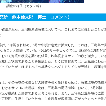
調査の様子（カタン崎）
研究所 鈴木倫太郎 博士 コメント）
象が確認された。三宅島周辺海域においても、これまでに記録したことが
た。
月初旬に確認され始め、8月の中頃に急激に拡大した。これは、三宅島の
となることと関連している。今回のリーチェックでは、継続的に調査を実
において海底の状況を調べた結果、昨年度よりサンゴの数が減少してい
死滅した状態であることを確認した。とくに富賀浜では、広範囲にわた
がっていたが、ほぼすべての卓状クシハダミドリイシが死滅し、表面を
ゴは、その海域の水温などの影響を強く受けるために、海域環境の指標
におけるサンゴの大規模白化は、三宅島の周辺海域において、8月以降こ
状況が継続した影響であると考えられる。また、三宅島は温帯域に位置
が広範囲に生息していたため、白化現象が広範囲に広がったものと推測