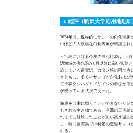
3. 総評（駒沢大学応用地理
2024年は、世界的にサンゴの白化現
いほどの大規模な白化現象が確認され
三宅島における今夏の白化現象は、8
辺海域の海水温が8月以降に高い状態
施している富賀浜、カタン崎の両地点
とともに、多くのサンゴが白化および
て卓状クシハダミドリイシの群生が広
が覆っている状況であった。
海底を自由に動くことができないサン
もされる生き物である。今回の三宅島
れまでに経験したことが無い高水温の
し、特に富賀浜では特定の造礁サンゴ
れる。