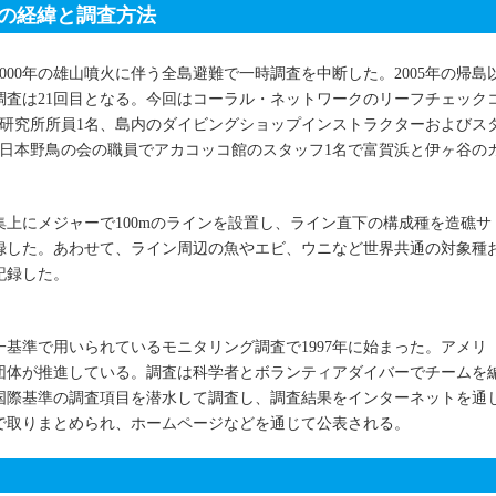
クの経緯と調査方法
2000年の雄山噴火に伴う全島避難で一時調査を中断した。2005年の帰島
の調査は21回目となる。今回はコーラル・ネットワークのリーフチェック
理研究所所員1名、島内のダイビングショップインストラクターおよびス
、日本野鳥の会の職員でアカコッコ館のスタッフ1名で富賀浜と伊ヶ谷の
上にメジャーで100mのラインを設置し、ライン直下の構成種を造礁サ
記録した。あわせて、ライン周辺の魚やエビ、ウニなど世界共通の対象種
記録した。
基準で用いられているモニタリング調査で1997年に始まった。アメリ
団体が推進している。調査は科学者とボランティアダイバーでチームを
国際基準の調査項目を潜水して調査し、調査結果をインターネットを通
で取りまとめられ、ホームページなどを通じて公表される。