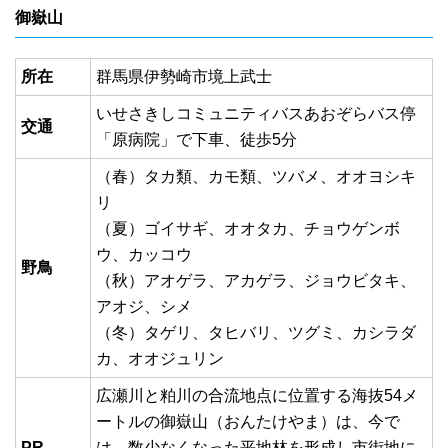
御嶽山
所在
群馬県伊勢崎市境上武士
いせさきしコミュニティバスあおぞらバス停
交通
「原病院」で下車、徒歩5分
（春）タカ類、カモ類、ツバメ、オオヨシキ
リ
（夏）ゴイサギ、オオタカ、チョウゲンボ
ウ、カッコウ
野鳥
（秋）アオゲラ、アカゲラ、ジョウビタキ、
アオジ、シメ
（冬）タゲリ、タヒバリ、ツグミ、カシラダ
カ、オオジュリン
広瀬川と粕川の合流地点に位置する海抜54メ
ートルの御嶽山（おんたけやま）は、今で
PR
は、数少なくなった平地林を形成し市街地に