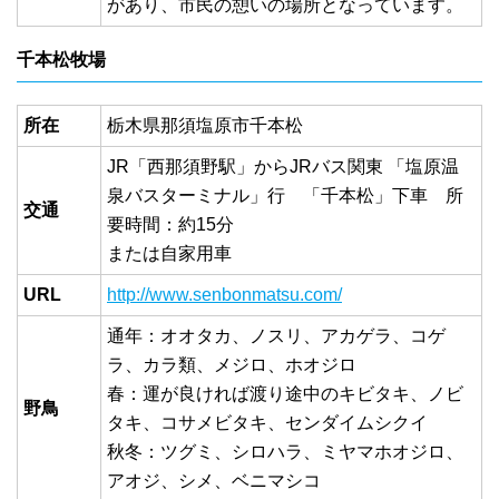
があり、市民の憩いの場所となっています。
千本松牧場
所在
栃木県那須塩原市千本松
JR「西那須野駅」からJRバス関東 「塩原温
泉バスターミナル」行 「千本松」下車 所
交通
要時間：約15分
または自家用車
URL
http://www.senbonmatsu.com/
通年：オオタカ、ノスリ、アカゲラ、コゲ
ラ、カラ類、メジロ、ホオジロ
春：運が良ければ渡り途中のキビタキ、ノビ
野鳥
タキ、コサメビタキ、センダイムシクイ
秋冬：ツグミ、シロハラ、ミヤマホオジロ、
アオジ、シメ、ベニマシコ