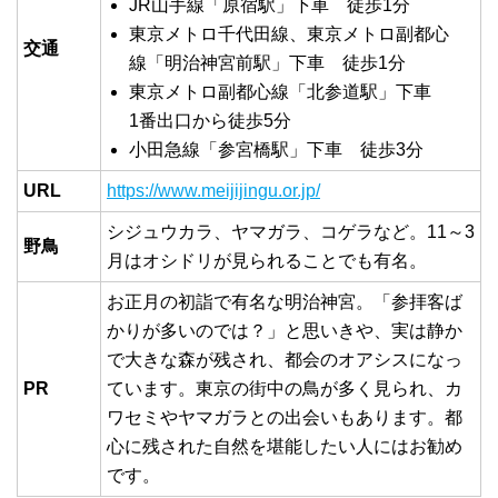
JR山手線「原宿駅」下車 徒歩1分
東京メトロ千代田線、東京メトロ副都心
交通
線「明治神宮前駅」下車 徒歩1分
東京メトロ副都心線「北参道駅」下車
1番出口から徒歩5分
小田急線「参宮橋駅」下車 徒歩3分
URL
https://www.meijijingu.or.jp/
シジュウカラ、ヤマガラ、コゲラなど。11～3
野鳥
月はオシドリが見られることでも有名。
お正月の初詣で有名な明治神宮。「参拝客ば
かりが多いのでは？」と思いきや、実は静か
で大きな森が残され、都会のオアシスになっ
PR
ています。東京の街中の鳥が多く見られ、カ
ワセミやヤマガラとの出会いもあります。都
心に残された自然を堪能したい人にはお勧め
です。