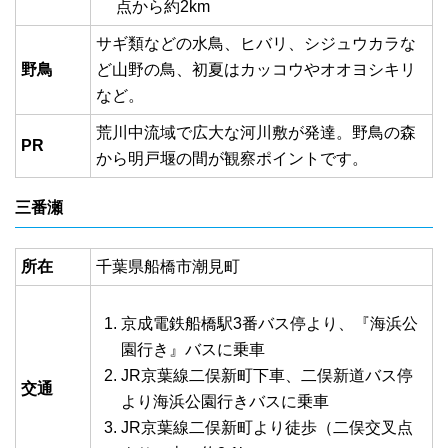
点から約2km
サギ類などの水鳥、ヒバリ、シジュウカラな
野鳥
ど山野の鳥、初夏はカッコウやオオヨシキリ
など。
荒川中流域で広大な河川敷が発達。野鳥の森
PR
から明戸堰の間が観察ポイントです。
三番瀬
所在
千葉県船橋市潮見町
京成電鉄船橋駅3番バス停より、『海浜公
園行き』バスに乗車
JR京葉線二俣新町下車、二俣新道バス停
交通
より海浜公園行きバスに乗車
JR京葉線二俣新町より徒歩（二俣交叉点