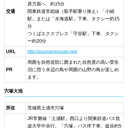
原方面へ、約15分
交通
関東鉄道常総線（取手駅乗り換え）「小絹
駅」または「水海道駅」下車、タクシー約15
分
つくばエクスプレス「守谷駅」下車、タクシ
ー約20分
URL
http://asunaronosato.net/
周囲を自然堤防に囲まれた自然度の高い菅生
PR
沼に憩う水辺の鳥や周囲の山野の鳥が楽しめ
ます。
宍塚大池
所在
茨城県土浦市穴塚
JR常磐線「土浦駅」西口より関東鉄道バス筑
波大学中央行、「宍塚」バス停下車、徒歩約5