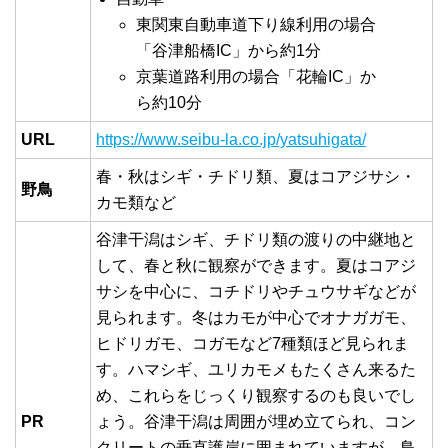
東関東自動車道下り線利用の場合
「谷津船橋IC」から約1分
京葉道路利用の場合「花輪IC」か
ら約10分
URL
https://www.seibu-la.co.jp/yatsuhigata/
春・秋はシギ・チドリ類、夏はコアジサシ・
野鳥
カモ類など
谷津干潟はシギ、チドリ類の渡りの中継地と
して、春と秋に観察ができます。夏はコアジ
サシを中心に、コチドリやチュウサギなどが
見られます。冬はカモが中心でオナガガモ、
ヒドリガモ、コガモなど7種類ほど見られま
す。ハマシギ、ユリカモメもたくさん来るた
め、これらをじっくり観察するのも良いでし
PR
ょう。谷津干潟は周囲が埋め立てられ、コン
クリートの垂直護岸に囲まれていますが、鳥