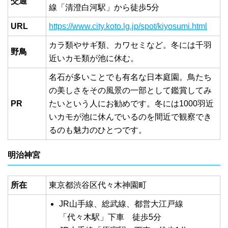
交通
線「清澄白河駅」から徒歩5分
URL
https://www.city.koto.lg.jp/spot/kiyosumi.html
カラ類やサギ類、カワセミなど。冬には千羽
野鳥
近いカモ類が池に休む。
名石が多いことでも有名な日本庭園。鳥たち
の美しさをその風景の一部として鑑賞してみ
PR
たいという人にお勧めです。冬には1000羽近
いカモが池に休んでいるのを間近で観察でき
るのも魅力のひとつです。
明治神宮
所在
東京都渋谷区代々木神園町
JR山手線、総武線、都営大江戸線
「代々木駅」下車 徒歩5分