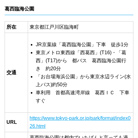
葛西臨海公園
所在
東京都江戸川区臨海町
JR京葉線「葛西臨海公園」下車 徒歩1分
東京メトロ東西線「西葛西」(T16)・「葛
西」(T17)から 都バス 葛西臨海公園行
き 約20分
交通
「お台場海浜公園」から東京水辺ライン(水
上バス)約50分
車利用 首都高速湾岸線 葛西ＩＣ 下車
すぐ
https://www.tokyo-park.or.jp/park/format/index0
URL
26.html
葛西臨海公園は都内でいちばんと言っても過