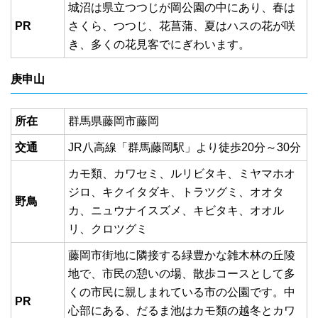
城沼は県立つつじが岡公園の中にあり、春は
PR
さくら、つつじ、花菖蒲、夏はハスの花が咲
き、多くの花見客でにぎわいます。
庚申山
所在
群馬県藤岡市藤岡
交通
JR八高線「群馬藤岡駅」より徒歩20分～30分
カモ類、カワセミ、ルリビタキ、ミヤマホオ
ジロ、キクイタダキ、トラツグミ、オオタ
野鳥
カ、ニュウナイスズメ、キビタキ、オオル
リ、クロツグミ
藤岡市街地に隣接する緑豊かな雑木林の丘陵
地で、市民の憩いの場、散歩コースとして多
くの市民に親しまれている市の公園です。中
PR
心部にある、だるま池はカモ類の越冬とカワ