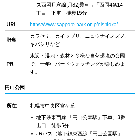
ス西岡月寒線[月82]乗車→「西岡4条14
丁目」下車、徒歩15分
URL
https://www.sapporo-park.or.jp/nishioka/
カワセミ、カイツブリ、ニュウナイスズメ、
野鳥
キバシリなど
水辺・湿地・森林と多様な自然環境の公園
PR
で、一年中バードウォッチングが楽しめま
す。
円山公園
所在
札幌市中央区宮ケ丘
地下鉄東西線 「円山公園駅」下車、3番
出口 徒歩5分
JRバス（地下鉄東西線「円山公園駅」