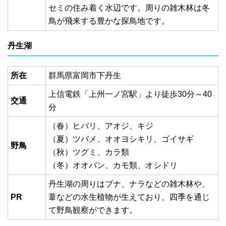
セミの住み着く水辺です。周りの雑木林は冬
鳥が飛来する豊かな探鳥地です。
丹生湖
所在
群馬県富岡市下丹生
上信電鉄「上州一ノ宮駅」より徒歩30分～40
交通
分
（春）ヒバリ、アオジ、キジ
（夏）ツバメ、オオヨシキリ、ゴイサギ
野鳥
（秋）ツグミ、カラ類
（冬）オオバン、カモ類、オシドリ
丹生湖の周りはブナ、ナラなどの雑木林や、
PR
葦などの水生植物が生えており、四季を通じ
て野鳥観察ができます。