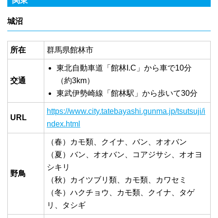
関東
城沼
所在
群馬県館林市
東北自動車道「館林I.C」から車で10分
交通
（約3km）
東武伊勢崎線「館林駅」から歩いて30分
https://www.city.tatebayashi.gunma.jp/tsutsuji/i
URL
ndex.html
（春）カモ類、クイナ、バン、オオバン
（夏）バン、オオバン、コアジサシ、オオヨ
シキリ
野鳥
（秋）カイツブリ類、カモ類、カワセミ
（冬）ハクチョウ、カモ類、クイナ、タゲ
リ、タシギ