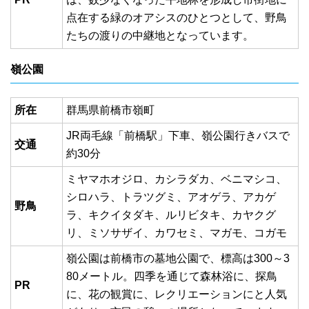
点在する緑のオアシスのひとつとして、野鳥
たちの渡りの中継地となっています。
嶺公園
所在
群馬県前橋市嶺町
JR両毛線「前橋駅」下車、嶺公園行きバスで
交通
約30分
ミヤマホオジロ、カシラダカ、ベニマシコ、
シロハラ、トラツグミ、アオゲラ、アカゲ
野鳥
ラ、キクイタダキ、ルリビタキ、カヤクグ
リ、ミソサザイ、カワセミ、マガモ、コガモ
嶺公園は前橋市の墓地公園で、標高は300～3
80メートル。四季を通じて森林浴に、探鳥
PR
に、花の観賞に、レクリエーションにと人気