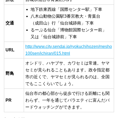
地下鉄東西線「国際センター駅」下車
八木山動物公園駅3番宮教大・青葉台
交通
（成田山）行「仙台城跡南」下車
るーぷる仙台「博物館国際センター前」
又は「仙台城跡前」下車
http://www.city.sendai.jp/ryokuchihozen/mesho
URL
100sen/ichiran/015.html
オシドリ、ハヤブサ、カワセミは常連。ヤマ
セミが見られることもあります。政令指定都
野鳥
市の近くで、ヤマセミが見られるのは、全国
でもここくらいでしょう。
仙台市の都心部から徒歩で行ける距離にも関
PR
わらず、一年を通じてバラエティに富んだバ
ードウォッチングができます。