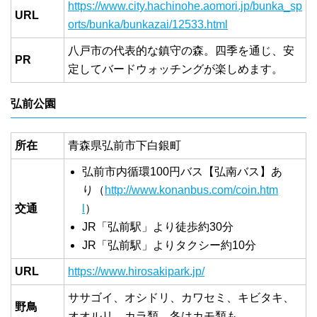
https://www.city.hachinohe.aomori.jp/bunka_sp
URL
orts/bunka/bunkazai/12533.html
八戸市の代表的な鎮守の森。四季を通じ、安
PR
定してバードウォッチングが楽しめます。
弘前公園
所在
青森県弘前市下白銀町
弘前市内循環100円バス【弘南バス】あ
り（
http://www.konanbus.com/coin.htm
交通
l
）
JR「弘前駅」より徒歩約30分
JR「弘前駅」よりタクシー約10分
URL
https://www.hirosakipark.jp/
ササゴイ、オシドリ、カワセミ、キビタキ、
野鳥
オオルリ、カラ類、冬はカモ類も