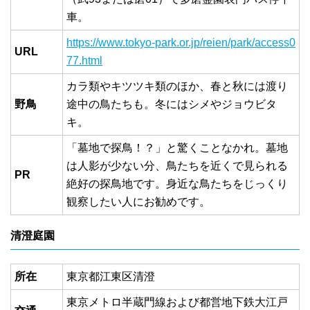
車。
https://www.tokyo-park.or.jp/reien/park/access0
URL
77.html
カラ類やキツツキ類のほか、春と秋には渡り
野鳥
途中の鳥たちも。冬にはシメやジョウビタ
キ。
「墓地で探鳥！？」と驚くことなかれ。墓地
は人影が少ない分、鳥たちを近くで見られる
PR
絶好の探鳥地です。身近な鳥たちをじっくり
観察したい人にお勧めです。
清澄庭園
所在
東京都江東区清澄
東京メトロ半蔵門線および都営地下鉄大江戸