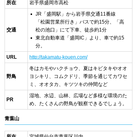
所在
岩手県盛岡市高松
JR「盛岡駅」から岩手県交通11番線
「松園営業所行き」バスで約15分、「高
交通
松の池口」にて下車、徒歩約1分
東北自動車道「盛岡IC」より、車で約15
分。
URL
http://takamatu-kouen.com/
冬はカモやハクチョウ、夏はキビタキやオオ
野鳥
ヨシキリ、コムクドリ、季節を通じてカワセ
ミ、オオタカ、キツツキの仲間など
湿地、水辺、山林、広場など多様な環境のた
PR
め、たくさんの野鳥が観察できるでしょう。
青葉山
所在
宮城県仙台市青葉区川内