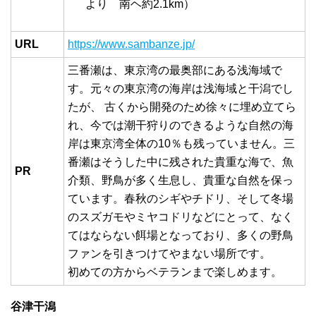
より 南ヘ約2.1km）
URL
https://www.sambanze.jp/
三番瀬は、東京湾の最奥部にある浅海域で
す。元々の東京湾の海岸は浅海域と干潟でし
たが、 古くから開発のため徐々に埋め立てら
れ、今では潮干狩りのできるような自然の海
岸は東京湾全体の10％も残っていません。三
番瀬はそうした中に残された貴重な海で、魚
PR
介類、野鳥が多く生息し、貴重な自然を保っ
ています。春秋のシギやチドリ、そして冬場
のスズガモやミヤコドリなどにとって、なく
てはならない餌場となっており、多くの野鳥
ファンを引きつけてやまない場所です。
初めての方からベテランまで楽しめます。
谷津干潟