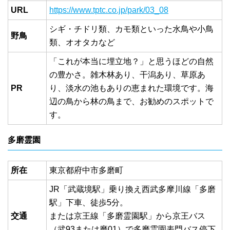
URL
https://www.tptc.co.jp/park/03_08
シギ・チドリ類、カモ類といった水鳥や小鳥
野鳥
類、オオタカなど
「これが本当に埋立地？」と思うほどの自然
の豊かさ。雑木林あり、干潟あり、草原あ
PR
り、淡水の池もありの恵まれた環境です。海
辺の鳥から林の鳥まで、お勧めのスポットで
す。
多磨霊園
所在
東京都府中市多磨町
JR「武蔵境駅」乗り換え西武多摩川線「多磨
駅」下車、徒歩5分。
交通
または京王線「多磨霊園駅」から京王バス
（武93または磨01）で多磨霊園表門バス停下