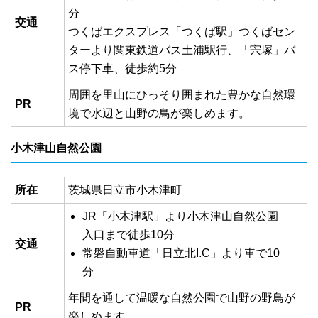
分
交通
つくばエクスプレス「つくば駅」つくばセン
ターより関東鉄道バス土浦駅行、「宍塚」バ
ス停下車、徒歩約5分
周囲を里山にひっそり囲まれた豊かな自然環
PR
境で水辺と山野の鳥が楽しめます。
小木津山自然公園
所在
茨城県日立市小木津町
JR「小木津駅」より小木津山自然公園
入口まで徒歩10分
交通
常磐自動車道「日立北I.C」より車で10
分
年間を通して温暖な自然公園で山野の野鳥が
PR
楽しめます。