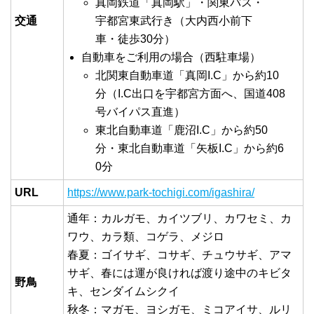
真岡鉄道「真岡駅」・関東バス・
交通
宇都宮東武行き（大内西小前下
車・徒歩30分）
自動車をご利用の場合（西駐車場）
北関東自動車道「真岡I.C」から約10
分（I.C出口を宇都宮方面へ、国道408
号バイパス直進）
東北自動車道「鹿沼I.C」から約50
分・東北自動車道「矢板I.C」から約6
0分
URL
https://www.park-tochigi.com/igashira/
通年：カルガモ、カイツブリ、カワセミ、カ
ワウ、カラ類、コゲラ、メジロ
春夏：ゴイサギ、コサギ、チュウサギ、アマ
サギ、春には運が良ければ渡り途中のキビタ
野鳥
キ、センダイムシクイ
秋冬：マガモ、ヨシガモ、ミコアイサ、ルリ