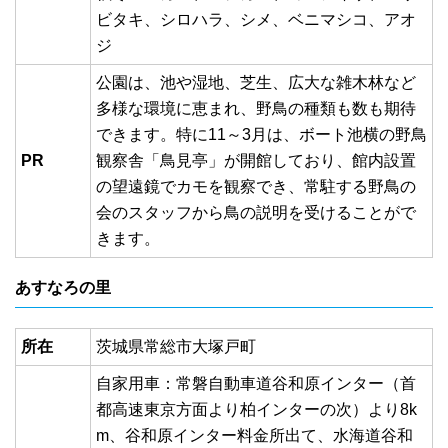
ビタキ、シロハラ、シメ、ベニマシコ、アオ
ジ
公園は、池や湿地、芝生、広大な雑木林など
多様な環境に恵まれ、野鳥の種類も数も期待
できます。特に11～3月は、ボート池横の野鳥
PR
観察舎「鳥見亭」が開館しており、館内設置
の望遠鏡でカモを観察でき、常駐する野鳥の
会のスタッフから鳥の説明を受けることがで
きます。
あすなろの里
所在
茨城県常総市大塚戸町
自家用車：常磐自動車道谷和原インター（首
都高速東京方面より柏インターの次）より8k
m、谷和原インター料金所出て、水海道谷和