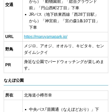
から）「動物園前」「総合グラウンド
交通
前」「円山西町2丁目」下車
JRバス（地下鉄東西線「西28丁目駅」
から）「神宮前」「宮の森1条10丁目」
下車
URL
https://maruyamapark.jp/
メジロ、アオジ、オオルリ、キビタキ、セン
野鳥
ダイムシクイ
身近な公園でバードウォッチングが楽しめま
PR
す。
なえぼ公園
所在
北海道小樽市幸
中央バス｢苗圃通（なえぼどおり）」下