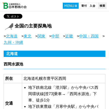
全国の主要探鳥地
>
北海道
>
東北
>
関東
>
中部
>
近畿
>
中国・四国
>
九州・沖縄
北海道
西岡水源池
所在
北海道札幌市豊平区西岡
地下鉄南北線「澄川駅」から中央バス西
岡環状線[澄73]乗車→「西岡水源池」下
車、徒歩1分
交通
地下鉄東豊線「月寒中央駅」から中央バ