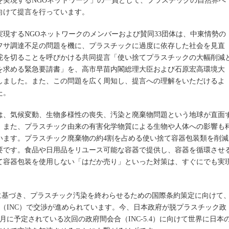
を実現するNGOネットワーク」の一員として、プラスチックの自然界へ
向けて提言を行っています。
を実現するNGOネットワークのメンバーおよび賛同33団体は、中東情勢の
フサ調達不足の問題を機に、プラスチックに過度に依存した社会を見直
舵を切ることを呼びかける共同提言「使い捨てプラスチックの大幅削減
を求める緊急要請書」を、高市早苗内閣総理大臣および石原宏高環境大
しました。また、この問題を広く周知し、提言への理解をいただけるよ
た。
は、気候変動、生物多様性の喪失、汚染と廃棄物問題という地球が直面
。また、プラスチック由来の有害化学物質による生物や人体への影響も
います。プラスチック廃棄物の約4割を占める使い捨て容器包装類を削減
要です。食品や日用品をリユース可能な容器で提供し、容器を循環させ
て容器包装を使用しない「はだか売り」といった対策は、すぐにでも実
に基づき、プラスチック汚染を終わらせるための国際条約策定に向けて
会（INC）で交渉が進められています。今、日本政府が脱プラスチック政
3月に予定されている次回の政府間会合（INC-5.4）に向けて世界に日本