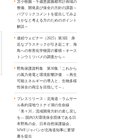
苫小牧圏・千歳恵庭圏都市計画域の
整備、開発及び保全の方針の課題～
パブリックコメントを提出してみよ
うかなと考える方のためのポイント
解説～
連続ウェビナー（2025）第3回 身
近なプラスチックが引き起こす、海
鳥への有害化学物質の蓄積～オース
トンウミツバメの調査から～
野鳥保護資料集 第30集「これから
の風力発電と環境影響評価 ～再生
可能エネルギーの導入と、生物多様
性保全の両立を目指して～」
プレスリリース：北海道・ラムサー
ル条約湿地ウトナイ湖の生命線
「美々川」流域開発方針の差し戻し
を― 国内3大環境保全団体である日
本野鳥の会、日本自然保護協会、
WWFジャパンが北海道知事に要望
書を提出