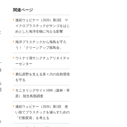
関連ページ
連続ウェビナー（2026）第2回 マ
イクロプラスチックがサンゴをはじ
めとした海洋生物に与える影響
と
海洋プラスチックから海鳥を守ろ
う！「クリーンアップ探鳥会」
ウトナイ湖サンクチュアリネイチャ
す
ーセンター
科
勇払原野を支える美々川の自然環境
を守る
る
現
モニタリングサイト1000（森林・草
原） 陸生鳥類調査
連続ウェビナー（2026）第1回 使
、
い捨てプラスチックを減らすための
「行動変容」を考える
の