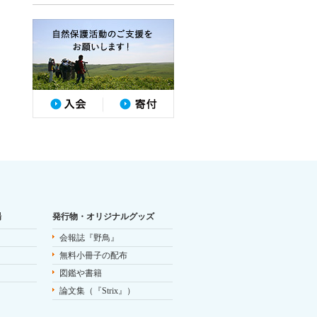
場
発行物・オリジナルグッズ
会報誌『野鳥』
無料小冊子の配布
図鑑や書籍
論文集（『Strix』）