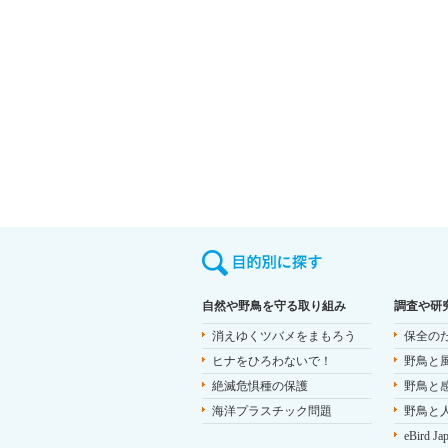
自然や野鳥を守る取り組み
調査や研
消えゆくツバメをまもろう
保全の
ヒナをひろわないで！
野鳥と
絶滅危惧種の保護
野鳥と
海洋プラスチック問題
野鳥と
eBird Ja