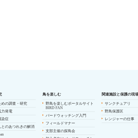
究
鳥を楽しむ
関連施設と保護の現
ための調査・研究
野鳥を楽しむポータルサイト
サンクチュアリ
BIRD FAN
風力発電
野鳥保護区
バードウォッチング入門
感染症
レンジャーの仕事
フィールドマナー
人とのあつれきの解消
支部主催の探鳥会
pan