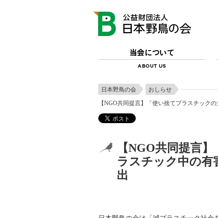
日本野鳥の会
おしらせ
【NGO共同提言】「使い捨てプラスチック
【NGO共同提言
ラスチック中の有
出