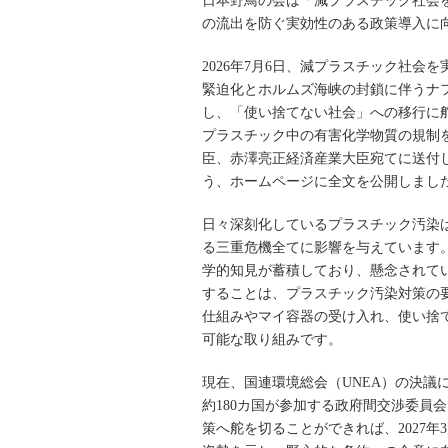
日本野鳥の会は「減プラスチック社会
の流出を防ぐ実効性のある政策導入に
2026年7月6日、減プラスチック社会
緊迫化とホルムズ海峡の封鎖に伴うナ
し、「使い捨てない社会」への移行に
プラスチック中の有害化学物質の規制
臣、赤澤亮正経済産業大臣宛てに送付
う、ホームページに全文を公開しまし
日々深刻化しているプラスチック汚染
る三重危機全てに影響を与えています
学的知見が蓄積しており、懸念されて
することは、プラスチック汚染対策の
仕組みやマイ容器の受け入れ、使い捨
可能な取り組みです。
現在、国連環境総会（UNEA）の決議
約180カ国が参加する政府間交渉委員
策へ舵を切ることができれば、2027年