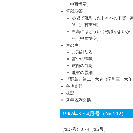
（中西悟堂）
質疑応答
越後で落鳥したトキへの不審（
答（江村重雄）
白鳥にはどういう標識がよいか
答（中西悟堂）
声の声
丹頂射たる
宮中の鴨猟
旅館の白鳥
能登の霞網
『野鳥』第二十六巻（昭和三十六年
各地支部
後記
新年名刺交換
1962年3・4月号（No.212）
（第27巻）3～4（第2号）