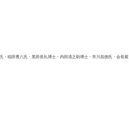
氏・稲田豊八氏・黒田長礼博士・内田清之助博士・市川昌徳氏・会長紫