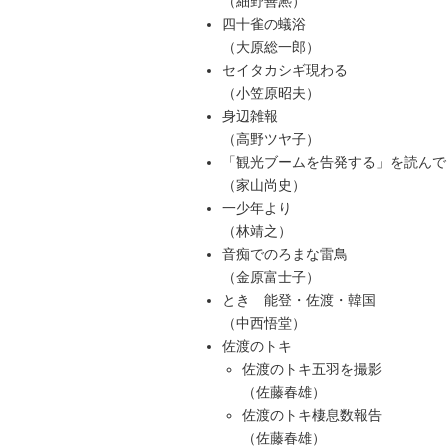
（細野善凞）
四十雀の蟻浴
（大原総一郎）
セイタカシギ現わる
（小笠原昭夫）
身辺雑報
（高野ツヤ子）
「観光ブームを告発する」を読んで
（家山尚史）
一少年より
（林靖之）
音痴でのろまな雷鳥
（金原富士子）
とき 能登・佐渡・韓国
（中西悟堂）
佐渡のトキ
佐渡のトキ五羽を撮影
（佐藤春雄）
佐渡のトキ棲息数報告
（佐藤春雄）