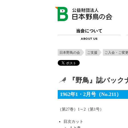
日本野鳥の会
ご支援
ご入会・ご変
『野鳥』誌バックナ
1962年1・2月号（No.211）
（第27巻）1～2（第1号）
目次カット