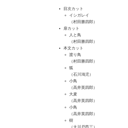
目次カット
イシガレイ
（村田勝四郎）
扉カット
人と鳥
（村田勝四郎）
本文カット
渡り鳥
（村田勝四郎）
狐
（石川鴻児）
小鳥
（高井英四郎）
大麦
（高井英四郎）
小鳥
（高井英四郎）
樹
（大川戸昂三）