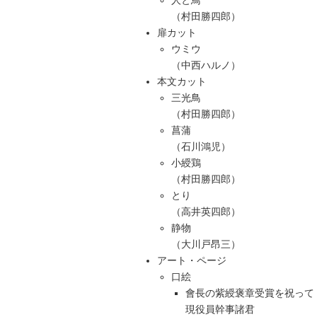
人と鳥
（村田勝四郎）
扉カット
ウミウ
（中西ハルノ）
本文カット
三光鳥
（村田勝四郎）
菖蒲
（石川鴻児）
小綬鶏
（村田勝四郎）
とり
（高井英四郎）
静物
（大川戸昂三）
アート・ページ
口絵
會長の紫綬褒章受賞を祝って
現役員幹事諸君