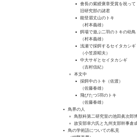
會長の紫綬褒章受賞を祝って
旧研究部の諸君
能登眉丈山のトキ
（村本義雄）
餌場で遊ぶ二羽のトキの幼鳥
（村本義雄）
浅瀬で採餌するセイタカシギ
（小笠原昭夫）
中大サギとセイタカシギ
（吉村信紀）
本文中
採餌中のトキ（佐渡）
（佐藤春雄）
飛びたつ5羽のトキ
（佐藤春雄）
鳥界の人
鳥獣科第二研究室の池田眞次郎
故安部幸六氏と九州支部幹事倉
鳥の学術語についての私見