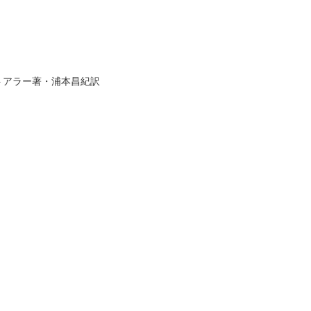
トアラー著・浦本昌紀訳