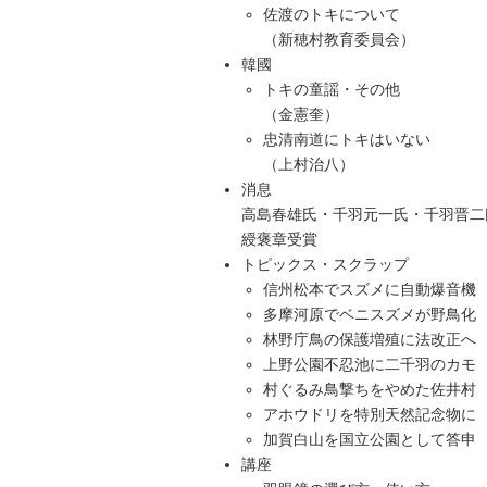
佐渡のトキについて
（新穂村教育委員会）
韓國
トキの童謡・その他
（金憲奎）
忠清南道にトキはいない
（上村治八）
消息
高島春雄氏・千羽元一氏・千羽晋二
綬褒章受賞
トピックス・スクラップ
信州松本でスズメに自動爆音機
多摩河原でベニスズメが野鳥化
林野庁鳥の保護増殖に法改正へ
上野公園不忍池に二千羽のカモ
村ぐるみ鳥撃ちをやめた佐井村
アホウドリを特別天然記念物に
加賀白山を国立公園として答申
講座