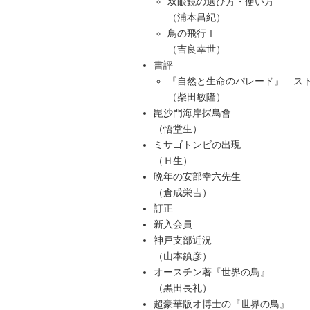
双眼鏡の選び方・使い方
（浦本昌紀）
鳥の飛行Ⅰ
（吉良幸世）
書評
『自然と生命のパレード』 ス
（柴田敏隆）
毘沙門海岸探鳥會
（悟堂生）
ミサゴトンビの出現
（Ｈ生）
晩年の安部幸六先生
（倉成栄吉）
訂正
新入会員
神戸支部近況
（山本鎮彦）
オースチン著『世界の鳥』
（黒田長礼）
超豪華版オ博士の『世界の鳥』