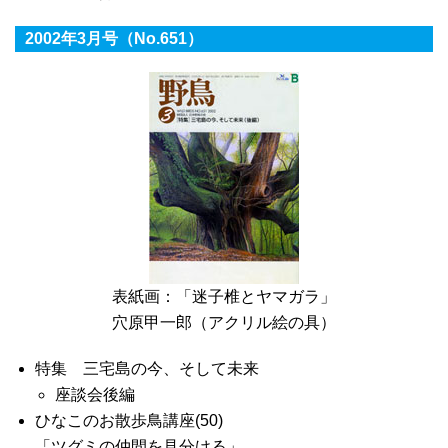
2002年3月号（No.651）
表紙画：「迷子椎とヤマガラ」
穴原甲一郎（アクリル絵の具）
特集 三宅島の今、そして未来
座談会後編
ひなこのお散歩鳥講座(50)
「ツグミの仲間を見分ける」