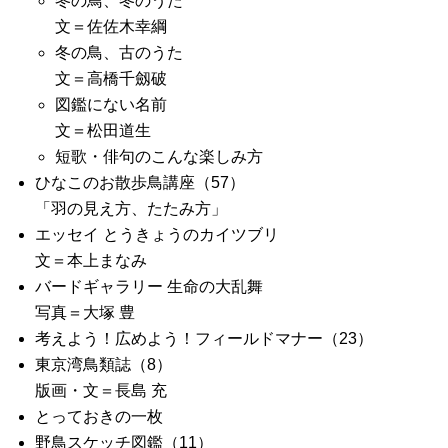
冬の鳥、冬のうた
文＝佐佐木幸綱
冬の鳥、古のうた
文＝高橋千劔破
図鑑にない名前
文＝松田道生
短歌・俳句のこんな楽しみ方
ひなこのお散歩鳥講座（57）
「羽の見え方、たたみ方」
エッセイ とうきょうのカイツブリ
文＝本上まなみ
バードギャラリー 生命の大乱舞
写真＝大塚 豊
考えよう！広めよう！フィールドマナー（23）
東京湾鳥類誌（8）
版画・文＝長島 充
とっておきの一枚
野鳥スケッチ図鑑（11）