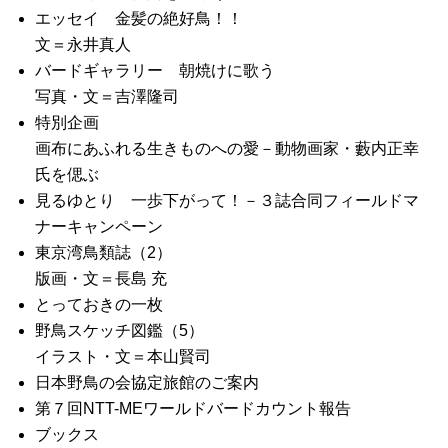
エッセイ 金髪の絶好鳥！！
文＝永井真人
バードギャラリー 朝焼けに歌う
写真・文＝吉澤隆司
特別企画
画布にあふれる生きものへの愛－動物画家・藪内正幸
氏を偲ぶ
見るゆとり 一歩下がって！－３誌合同フィールドマ
ナーキャンペーン
東京湾鳥類誌（2）
版画・文＝長島 充
とっておきの一枚
野鳥スケッチ図鑑（5）
イラスト・文＝本山賢司
日本野鳥の会協定旅館のご案内
第７回NTT-MEワールドバードカウント報告
ブックス