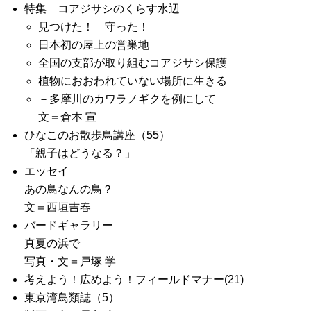
特集 コアジサシのくらす水辺
見つけた！ 守った！
日本初の屋上の営巣地
全国の支部が取り組むコアジサシ保護
植物におおわれていない場所に生きる
－多摩川のカワラノギクを例にして
文＝倉本 宣
ひなこのお散歩鳥講座（55）
「親子はどうなる？」
エッセイ
あの鳥なんの鳥？
文＝西垣吉春
バードギャラリー
真夏の浜で
写真・文＝戸塚 学
考えよう！広めよう！フィールドマナー(21)
東京湾鳥類誌（5）