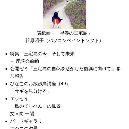
表紙画：「早春の三宅島」
荏原昭子（パソコンペイントソフト）
特集 三宅島の今、そして未来
座談会前編
公開ゼミ「三宅島の自然を活かした復興に向けて」参
加報告
ひなこのお散歩鳥講座（49）
「サギを見分ける」
エッセイ
「島のてっぺん」の風景
文＝向 一陽
バードギャラリー
アシスの夕景