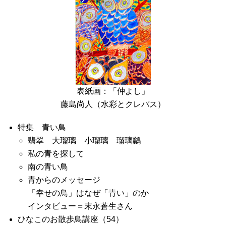
表紙画：「仲よし」
藤島尚人（水彩とクレパス）
特集 青い鳥
翡翠 大瑠璃 小瑠璃 瑠璃鶲
私の青を探して
南の青い鳥
青からのメッセージ
「幸せの鳥」はなぜ「青い」のか
インタビュー＝末永蒼生さん
ひなこのお散歩鳥講座（54）