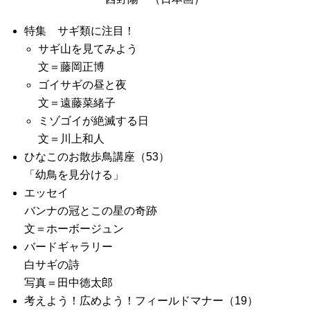
特集 サギ類に注目！
サギ山を見てみよう
文＝藤岡正博
ゴイサギの昼と夜
文＝遠藤菜緒子
ミゾゴイが絶滅する日
文＝川上和人
ひなこのお散歩鳥講座（53）
「幼鳥を見分ける」
エッセイ
バンナの冠とこの星の奇跡
文＝ホーボージュン
バードギャラリー
白サギの詩
写真＝田中徳太郎
考えよう！広めよう！フィールドマナー（19）