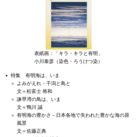
表紙画：「キラ・キラと有明」
小川泰彦（染色・ろうけつ染）
特集 有明海は、いま
よみがえれ・干潟と鳥と
文＝松富士 将和
諫早湾の鳥は、いま
文＝鴨川 誠
有明海の豊かさ－日本各地で失われた豊かな海の原
風景
文＝佐藤正典