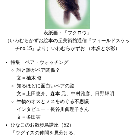
表紙画：「フクロウ」
（いわむらかずお絵本の丘美術館通信『フィールドスケッ
チno.15』より）いわむらかずお （木炭と水彩）
特集 ペア・ウォッチング
誰と誰がペア関係？
文＝柚木 修
知るほどに面白いペアの謎
文＝上田恵介、森本 元、中村雅彦、日野輝明
生物のオスとメスをめぐる不思議
インタビュー＝長谷川眞理子さん
文＝多田実
ひなこのお散歩鳥講座（52）
「ウグイスの仲間を見分ける」