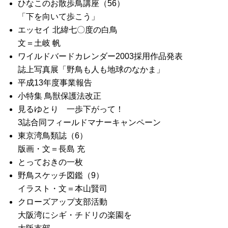
ひなこのお散歩鳥講座（56）
「下を向いて歩こう」
エッセイ 北緯七〇度の白鳥
文＝土岐 帆
ワイルドバードカレンダー2003採用作品発表
誌上写真展「野鳥も人も地球のなかま」
平成13年度事業報告
小特集 鳥獣保護法改正
見るゆとり 一歩下がって！
3誌合同フィールドマナーキャンペーン
東京湾鳥類誌（6）
版画・文＝長島 充
とっておきの一枚
野鳥スケッチ図鑑（9）
イラスト・文＝本山賢司
クローズアップ支部活動
大阪湾にシギ・チドリの楽園を