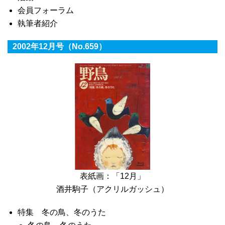
会員フォーラム
執筆者紹介
2002年12月号（No.659）
表紙画：「12月」
酒井駒子（アクリルガッシュ）
特集 冬の鳥、冬のうた