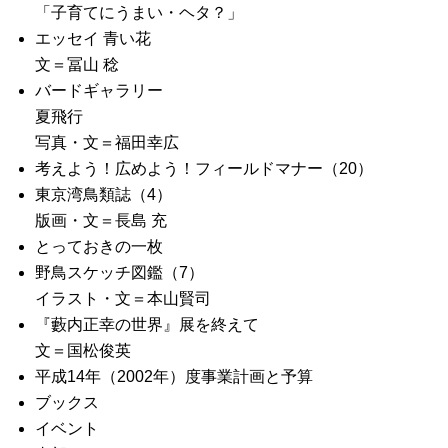
「子育てにうまい・ヘタ？」
エッセイ 青い花
文＝冨山 稔
バードギャラリー
夏飛行
写真・文＝福田幸広
考えよう！広めよう！フィールドマナー（20）
東京湾鳥類誌（4）
版画・文＝長島 充
とっておきの一枚
野鳥スケッチ図鑑（7）
イラスト・文＝本山賢司
『藪内正幸の世界』展を終えて
文＝国松俊英
平成14年（2002年）度事業計画と予算
ブックス
イベント