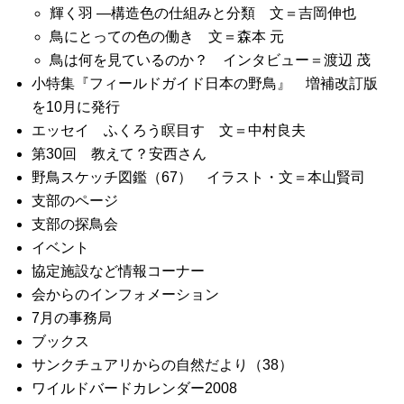
輝く羽 ―構造色の仕組みと分類 文＝吉岡伸也
鳥にとっての色の働き 文＝森本 元
鳥は何を見ているのか？ インタビュー＝渡辺 茂
小特集『フィールドガイド日本の野鳥』 増補改訂版
を10月に発行
エッセイ ふくろう瞑目す 文＝中村良夫
第30回 教えて？安西さん
野鳥スケッチ図鑑（67） イラスト・文＝本山賢司
支部のページ
支部の探鳥会
イベント
協定施設など情報コーナー
会からのインフォメーション
7月の事務局
ブックス
サンクチュアリからの自然だより（38）
ワイルドバードカレンダー2008