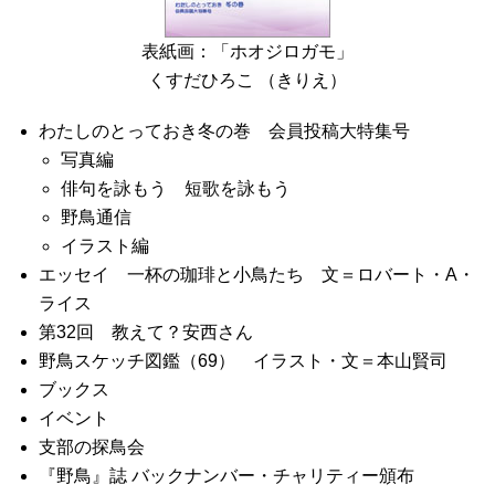
表紙画：「ホオジロガモ」
くすだひろこ （きりえ）
わたしのとっておき冬の巻 会員投稿大特集号
写真編
俳句を詠もう 短歌を詠もう
野鳥通信
イラスト編
エッセイ 一杯の珈琲と小鳥たち 文＝ロバート・A・
ライス
第32回 教えて？安西さん
野鳥スケッチ図鑑（69） イラスト・文＝本山賢司
ブックス
イベント
支部の探鳥会
『野鳥』誌 バックナンバー・チャリティー頒布