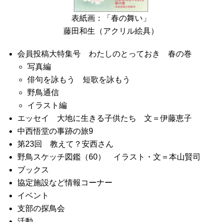
表紙画：「春の舞い」
藤田和生（アクリル絵具）
会員投稿大特集号 わたしのとっておき 春の巻
写真編
俳句を詠もう 短歌を詠もう
野鳥通信
イラスト編
エッセイ 大地に生きる子供たち 文＝伊藤恵子
中西悟堂の事跡の旅9
第23回 教えて？安西さん
野鳥スケッチ図鑑（60） イラスト・文＝本山賢司
ブックス
協定施設など情報コーナー
イベント
支部の探鳥会
活動