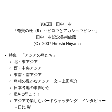
表紙画：田中一村
「奄美の杜（9）～ビロウとアカショウビン～」
田中一村記念美術館蔵
（C）2007 Hiroshi Niiyama
特集 「アジアの鳥たち」
北・東アジア
西・中央アジア
東南・南アジア
鳥相の豊かなアジア 文＝上田恵介
日本各地の事例から
IBAに行こう！
アジアで楽しむバードウォッチング インタビュー
＝日比 彰