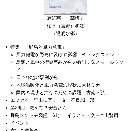
表紙画：「墓標」
松下（宮野）和江
（透明水彩）
特集 「野鳥と風力発電」
風力発電が野鳥に及ぼす影響…R.ラングストン
鳥類と風車の衝突事故からの教訓…S.スモールウッ
ド
日本各地の事例から
地球温暖化と風力発電の現状…大林ミカ
国内の現状と共存のための課題…古南幸弘
エッセイ 里山に寄す 文＝窪島誠一郎
第24回 教えて？安西さん
野鳥スケッチ図鑑（61） イラスト・文＝本山賢司
イベント
支部の探鳥会