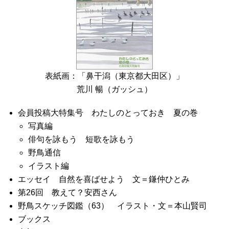
表紙画：「鼻干潟（東京都大田区）」
荒川 暢（ガッシュ）
会員投稿大特集号 わたしのとっておき 夏の巻
写真編
俳句を詠もう 短歌を詠もう
野鳥通信
イラスト編
エッセイ 自然を喜ばせよう 文＝鎌仲ひとみ
第26回 教えて？安西さん
野鳥スケッチ図鑑（63） イラスト・文＝本山賢司
ブックス