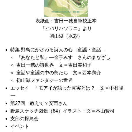
表紙画：吉田一穂自筆校正本
『ヒバリハソラニ』より
初山滋（水彩）
特集 野鳥にかさねる詩人の心―童謡・童話―
『あなたと私』―金子みすゞさんのまなざし
吉田一穂の詩世界 文＝吉田美和子
童話や童謡の中の鳥たち 文＝西本鶏介
初山滋ファンタジーの世界
エッセイ 「モアイが語った真実とは？」文＝中村陽
一
第27回 教えて？安西さん
野鳥スケッチ図鑑（64）イラスト・文＝本山賢司
支部の探鳥会
イベント