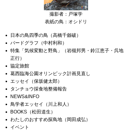
撮影者：戸塚学
表紙の鳥：オシドリ
日本の鳥四季の鳥（高橋千劔破）
バードグラフ（中村利和）
特集「気候変動と野鳥」（岩槻邦男・鈴江恵子・呉地
正行）
協定旅館
葛西臨海公園オリンピック計画見直し
エッセイ（保坂健太郎）
タンチョウ採食地整備報告
NEWS&INFO
鳥学者エッセイ（川上和人）
BOOKS（松田道生）
わたしのおすすめ探鳥地（岡田成弘）
イベント