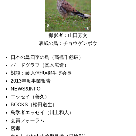
撮影者：山田芳文
表紙の鳥：チョウゲンボウ
日本の鳥四季の鳥（高橋千劔破）
バードグラフ（真木広造）
対談：藤原信也×柳生博会長
2013年度事業報告
NEWS&INFO
エッセイ（善久）
BOOKS（松田道生）
鳥学者エッセイ（川上和人）
会員フォーラム
密猟