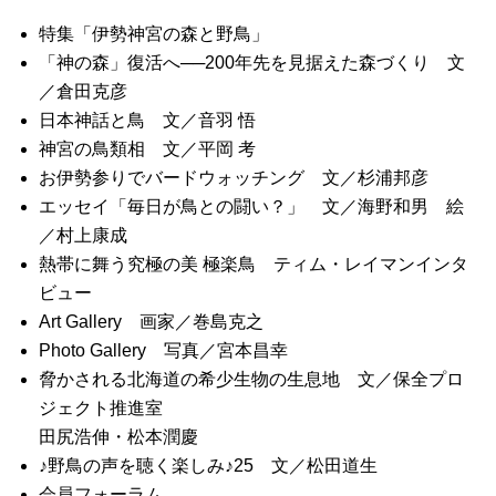
特集「伊勢神宮の森と野鳥」
「神の森」復活へ──200年先を見据えた森づくり 文
／倉田克彦
日本神話と鳥 文／音羽 悟
神宮の鳥類相 文／平岡 考
お伊勢参りでバードウォッチング 文／杉浦邦彦
エッセイ「毎日が鳥との闘い？」 文／海野和男 絵
／村上康成
熱帯に舞う究極の美 極楽鳥 ティム・レイマンインタ
ビュー
Art Gallery 画家／巻島克之
Photo Gallery 写真／宮本昌幸
脅かされる北海道の希少生物の生息地 文／保全プロ
ジェクト推進室
田尻浩伸・松本潤慶
♪野鳥の声を聴く楽しみ♪25 文／松田道生
会員フォーラム