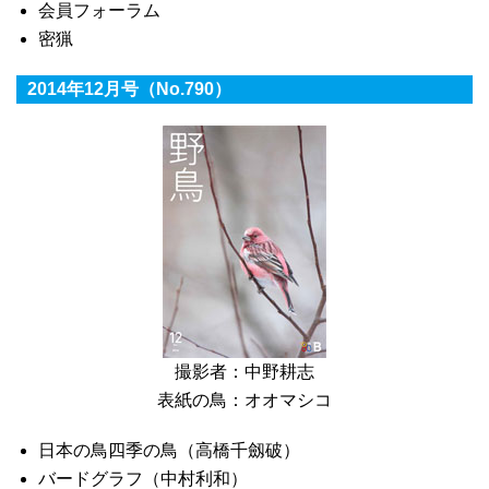
会員フォーラム
密猟
2014年12月号（No.790）
撮影者：中野耕志
表紙の鳥：オオマシコ
日本の鳥四季の鳥（高橋千劔破）
バードグラフ（中村利和）