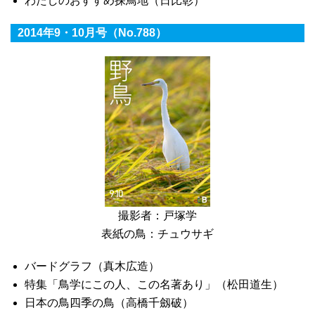
わたしのおすすめ探鳥地（日比彰）
2014年9・10月号（No.788）
撮影者：戸塚学
表紙の鳥：チュウサギ
バードグラフ（真木広造）
特集「鳥学にこの人、この名著あり」（松田道生）
日本の鳥四季の鳥（高橋千劔破）