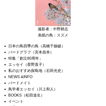
撮影者：中野耕志
表紙の鳥：スズメ
日本の鳥四季の鳥（高橋千劔破）
バードグラフ（宮本昌幸）
特集「創立80周年」
エッセイ（星野直子）
私のおすすめ探鳥地（石田光史）
NEWS &INFO
バードメイト
鳥学者エッセイ（川上和人）
BOOKS（松田道生）
イベント