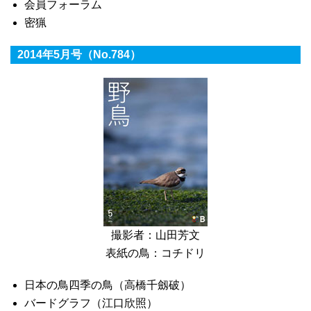
会員フォーラム
密猟
2014年5月号（No.784）
撮影者：山田芳文
表紙の鳥：コチドリ
日本の鳥四季の鳥（高橋千劔破）
バードグラフ（江口欣照）