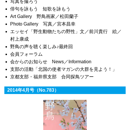
写真を撮ろう
俳句を詠もう 短歌を詠もう
Art Gallery 野鳥画家／松田蘭子
Photo Gallery 写真／宮本昌幸
エッセイ「野生動物たちの野性」文／前川貴行 絵／
村上康成
野鳥の声を聴く楽しみ♪最終回
会員フォーラム
会からのお知らせ News／Information
支部の活動「北国の使者マガンの大群を見よう！」
京都支部・福井県支部 合同探鳥ツアー
2014年4月号（No.783）