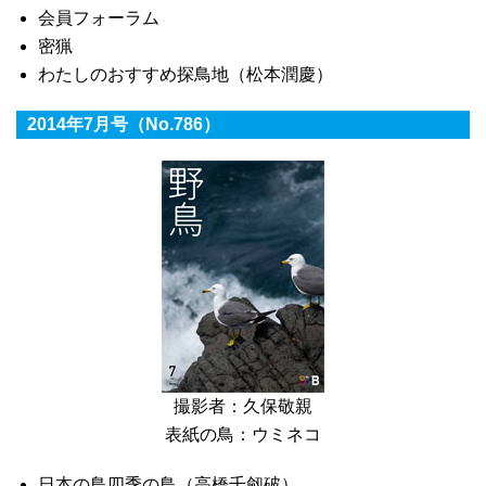
会員フォーラム
密猟
わたしのおすすめ探鳥地（松本潤慶）
2014年7月号（No.786）
撮影者：久保敬親
表紙の鳥：ウミネコ
日本の鳥四季の鳥（高橋千劔破）