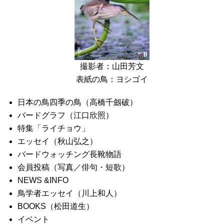
撮影者：山田芳文
表紙の鳥：ヨシゴイ
日本の鳥四季の鳥（高橋千劔破）
バードグラフ（江口欣照）
特集「ライチョウ」
エッセイ（秋山弘之）
バードウォッチング長靴物語
会員投稿（写真／俳句・短歌）
NEWS &INFO
鳥学者エッセイ（川上和人）
BOOKS（松田道生）
イベント