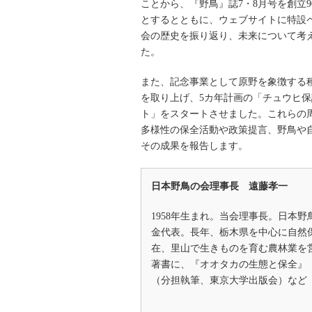
ことから、『野鳥』誌7・8月号を創立
とするとともに、ウェブサイトに特設
会の歴史を振り返り、未来について考
た。
また、記念事業として原野を象徴する
を取り上げ、5カ年計画の「チュウヒ
ト」をスタートさせました。これらの
多様性の保全活動や政策提言、野鳥や
その成果を報告します。
日本野鳥の会理事長 遠藤孝一
1958年生まれ。当会理事長。日本
金代表。長年、栃木県を中心に自然
在、里山で生きものを育む農林業を
著書に、『オオタカの生態と保全』
（分担執筆、東京大学出版会）など