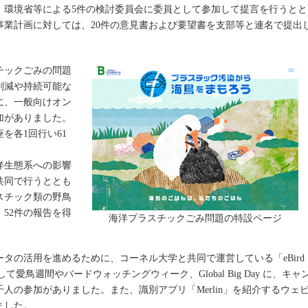
。環境省等による5件の検討委員会に委員として参加して提言を行うとと
事業計画に対しては、20件の意見書および要望書を支部等と連名で提出
チックごみの問題
削減や持続可能な
に、一般向けオン
参加がありました。
を各1回行い61
洋生態系への影響
共同で行うととも
スチック類の野鳥
52件の報告を得
海洋プラスチックごみ問題の特設ページ
タの活用を進めるために、コーネル大学と共同で運営している「eBird
て愛鳥週間やバードウォッチングウィーク、Global Big Day に、キャ
人の参加がありました。また、識別アプリ「Merlin」を紹介するウェ
ました。