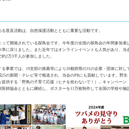
める普及活動は、自然保護活動とともに重要な活動です。
よって開催されている探鳥会です。今年度の全国の探鳥会の年間参加者
の水準に戻りました。また近年ではオンラインイベントも人気があり、当
で約2万3千人が参加しました。
る事業では、19支部の推薦等により20都府県の31の企業・団体に対し
25の新聞・テレビ等で報道され、当会のPRにも貢献しています。野生
を提供する「野鳥の子育て応援（ヒナを拾わないで！）」キャンペーン
獣医師協会とともに継続し、ポスターを11万枚制作して全国の学校や施