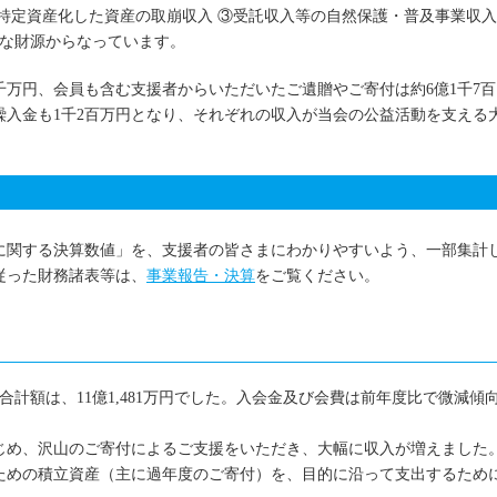
特定資産化した資産の取崩収入 ③受託収入等の自然保護・普及事業収入
もな財源からなっています。
1千万円、会員も含む支援者からいただいたご遺贈やご寄付は約6億1千7百
繰入金も1千2百万円となり、それぞれの収入が当会の公益活動を支える
に関する決算数値」を、支援者の皆さまにわかりやすいよう、一部集計
従った財務諸表等は、
事業報告・決算
をご覧ください。
入合計額は、11億1,481万円でした。入会金及び会費は前年度比で微減傾
じめ、沢山のご寄付によるご支援をいただき、大幅に収入が増えました
ための積立資産（主に過年度のご寄付）を、目的に沿って支出するため