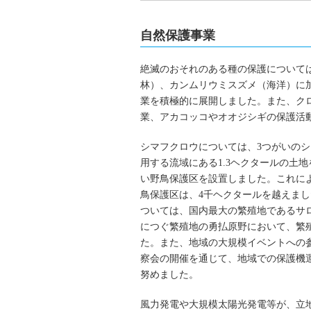
自然保護事業
絶滅のおそれのある種の保護について
林）、カンムリウミスズメ（海洋）に
業を積極的に展開しました。また、ク
業、アカコッコやオオジシギの保護活
シマフクロウについては、3つがいの
用する流域にある1.3ヘクタールの土
い野鳥保護区を設置しました。これに
鳥保護区は、4千ヘクタールを越えま
ついては、国内最大の繁殖地であるサ
につぐ繁殖地の勇払原野において、繁
た。また、地域の大規模イベントへの
察会の開催を通じて、地域での保護機
努めました。
風力発電や大規模太陽光発電等が、立