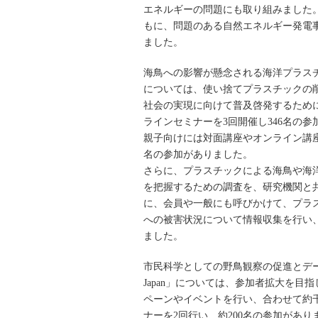
エネルギーの問題にも取り組みました
もに、問題のある自然エネルギー発電
ました。
海鳥への影響が懸念される海洋プラス
については、使い捨てプラスチックの
社会の実現に向けて普及啓発するため
ラインセミナーを3回開催し346名の
親子向けには対面講座やオンライン講座
名の参加がありました。
さらに、プラスチックによる海鳥や海
を把握するための調査を、研究機関と
に、会員や一般にも呼びかけて、プラ
への被害状況について情報収集を行い、
ました。
市民科学としての野鳥観察の促進とデー
Japan」については、参加者拡大を目指し
ペーンやイベントを行い、合わせて約千
ナーを2回行い、約200名の参加があり