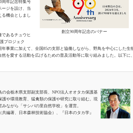
90周年記念特集号
ページを設け、当
える機会としまし
創立90周年記念のバナー
種であるチュウヒ
保護プロジェク
周年事業に加えて、全国85の支部と協働しながら、野鳥を中心にした生
自然を愛する活動を広げるための普及活動等に取り組みました。以下に
野鳥の会栃木県支部副支部長、NPO法人オオタカ保護基
保護や環境教育、猛禽類の保護や研究に取り組む。現
営みながら「サシバの里自然学校」を運営。
（共編著、日本森林技術協会）、『日本のタカ学』