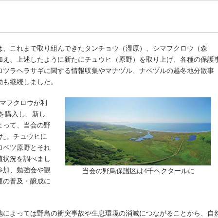
は、これまで取り組んできたタンチョウ（湿原）、シマフクロウ（森
加え、上述したように新たにチュウヒ（原野）を取り上げ、各種の保護
ロツラヘラサギに関する情報収集やマナヅル、ナベヅルの越冬地分散事
動も継続しました。
シマフクロウが利
地を購入し、新し
よって、当会の野
した。チュウヒに
ロベツ原野とそれ
殖状況を調べまし
参加、勉強会や観
当会の野鳥保護区は4千ヘクタールに
運の普及・醸成に
地によっては野鳥の衝突事故や生息環境の消滅につながることから、自