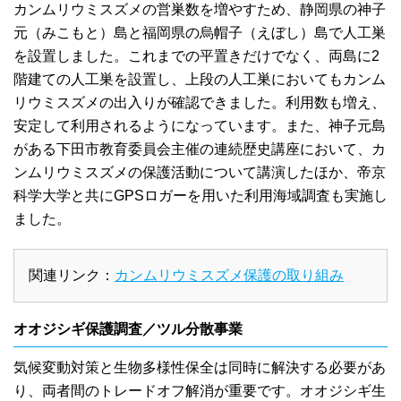
カンムリウミスズメの営巣数を増やすため、静岡県の神子
元（みこもと）島と福岡県の烏帽子（えぼし）島で人工巣
を設置しました。これまでの平置きだけでなく、両島に2
階建ての人工巣を設置し、上段の人工巣においてもカンム
リウミスズメの出入りが確認できました。利用数も増え、
安定して利用されるようになっています。また、神子元島
がある下田市教育委員会主催の連続歴史講座において、カ
ンムリウミスズメの保護活動について講演したほか、帝京
科学大学と共にGPSロガーを用いた利用海域調査も実施し
ました。
関連リンク：
カンムリウミスズメ保護の取り組み
オオジシギ保護調査／ツル分散事業
気候変動対策と生物多様性保全は同時に解決する必要があ
り、両者間のトレードオフ解消が重要です。オオジシギ生