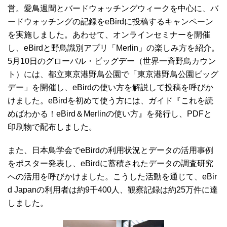
営。愛鳥週間とバードウォッチングウィークを中心に、バ
ードウォッチングの記録をeBirdに投稿するキャンペーン
を実施しました。あわせて、オンラインセミナーを開催
し、eBirdと野鳥識別アプリ「Merlin」の楽しみ方を紹介。
5月10日のグローバル・ビッグデー（世界一斉野鳥カウン
ト）には、都立東京港野鳥公園で「東京港野鳥公園ビッグ
デー」を開催し、eBirdの使い方を解説して投稿を呼びか
けました。eBirdを初めて使う方には、ガイド『これを読
めばわかる！eBird＆Merlinの使い方』を発行し、PDFと
印刷物で配布しました。
また、日本鳥学会でeBirdの利用状況とデータの活用事例
をポスター発表し、eBirdに蓄積されたデータの調査研究
への活用を呼びかけました。こうした活動を通じて、eBir
d Japanの利用者は約9千400人、観察記録は約25万件に達
しました。