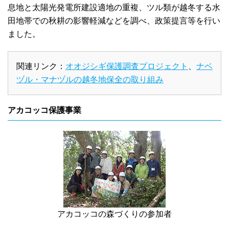
息地と太陽光発電所建設適地の重複、ツル類が越冬する水
田地帯での秋耕の影響軽減などを調べ、政策提言等を行い
ました。
関連リンク：
オオジシギ保護調査プロジェクト
、
ナベ
ヅル・マナヅルの越冬地保全の取り組み
アカコッコ保護事業
アカコッコの森づくりの参加者