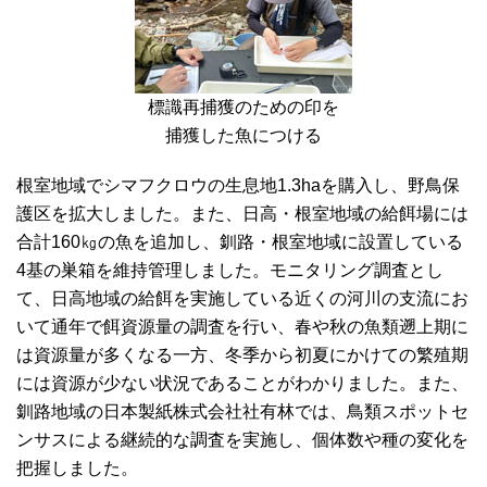
標識再捕獲のための印を
捕獲した魚につける
根室地域でシマフクロウの生息地1.3haを購入し、野鳥保
護区を拡大しました。また、日高・根室地域の給餌場には
合計160㎏の魚を追加し、釧路・根室地域に設置している
4基の巣箱を維持管理しました。モニタリング調査とし
て、日高地域の給餌を実施している近くの河川の支流にお
いて通年で餌資源量の調査を行い、春や秋の魚類遡上期に
は資源量が多くなる一方、冬季から初夏にかけての繁殖期
には資源が少ない状況であることがわかりました。また、
釧路地域の日本製紙株式会社社有林では、鳥類スポットセ
ンサスによる継続的な調査を実施し、個体数や種の変化を
把握しました。