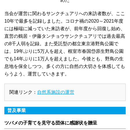
めた
当会が運営に関わるサンクチュアリへの来訪者数が、ここ
10年で最多を記録しました。コロナ禍の2020～2021年度
には極端に減っていた来訪者が、前年度から回復し始め、
直営の鶴居・伊藤タンチョウサンクチュアリでは過去最高
の8千人弱を記録。また受託型の都立東京港野鳥公園で
は、19年ぶりに5万人を超え、根室市春国岱原生野鳥公園
でも14年ぶりに1万人を超えました。今後とも、野鳥の生
息地を保全しつつ、多くの方に自然の大切さを体感しても
らうよう、運営していきます。
関連リンク：
自然系施設の運営
普及事業
ツバメの子育てを見守る団体に感謝状を贈呈