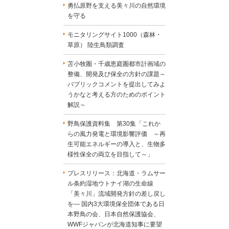
勇払原野を支える美々川の自然環境
を守る
モニタリングサイト1000（森林・
草原） 陸生鳥類調査
苫小牧圏・千歳恵庭圏都市計画域の
整備、開発及び保全の方針の課題～
パブリックコメントを提出してみよ
うかなと考える方のためのポイント
解説～
野鳥保護資料集 第30集「これか
らの風力発電と環境影響評価 ～再
生可能エネルギーの導入と、生物多
様性保全の両立を目指して～」
プレスリリース：北海道・ラムサー
ル条約湿地ウトナイ湖の生命線
「美々川」流域開発方針の差し戻し
を― 国内3大環境保全団体である日
本野鳥の会、日本自然保護協会、
WWFジャパンが北海道知事に要望